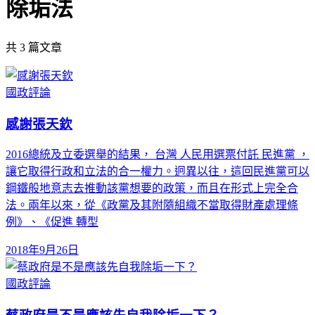
除垢法
共
3
篇文章
國政評論
感謝張天欽
2016總統及立委選舉的結果， 台灣 人民用選票付託 民進黨 ，
讓它取得行政和立法的合一權力。迥異以往，這回民進黨可以
鋼鐵般地意志去推動該黨想要的政策，而且在形式上完全合
法。兩年以來，從《政黨及其附隨組織不當取得財產處理條
例》、《促進 轉型
2018年9月26日
國政評論