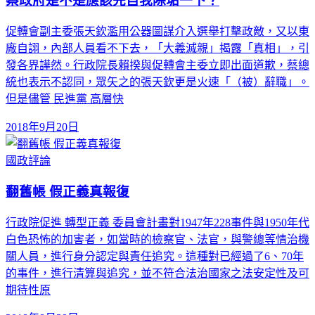
蔡政府是不是應該先自我除垢一下？
促轉會副主委張天欽濫用公器圖謀介入選舉打擊政敵，又以東
廠自詡，內部人員看不下去，「大義滅親」揭露「真相」，引
發各界譁然。行政院長賴揆與促轉會主委立即出面道歉，蔡總
統也表示不認同，眾矢之的張天欽更是火速「（被）辭職」。
但是儘管 民進黨 高層快
2018年9月20日
國政評論
翻舊帳 假正義真報復
行政院促進 轉型正義 委員會計畫對1947年228事件與1950年代
白色恐怖的加害者，如當時的檢察官、法官，與警總等情治機
關人員，進行身分認定與責任追究。這種對已經過了6、70年
的事件，進行清算與追究，並不符合法治國家之法安定性及可
期待性原