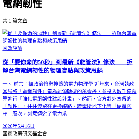
電網韌性
共
1
篇文章
國政評論
從「要你命的50秒」到最新《能管法》修法——拆
解台灣電網韌性的物理盲點與政策甩鍋
一、 前言：被政治修辭掩蓋的電力物理學 近年來，台灣執政
當局將「電網韌性」奉為能源轉型的萬靈丹，並投入數千億預
算進行「強化電網韌性建設計畫」。然而，官方對外宣傳的
「韌性」，往往停留在更換線路、變電所地下化等「硬體防
守」層次，刻意迴避了電力系
2026年5月16日
國家政策研究基金會