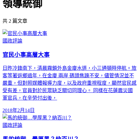
領導統御
共
2
篇文章
國政評論
官民小事高層大事
日昨冷鋒南下，清晨霧鎖外島金廈水道，小三通頓時停航。旅
客等著返鄉過年，在金廈 兩岸 碼頭焦躁不安，儘管情況並不
嚴重，但對照媒體報導力度，以及政府重視程度，顯然官民感
受有差，官員對於民眾缺乏關切同理心。 同樣在花蓮震災國
軍官兵，在辛勞付出後，
2018年2月14日
國政評論