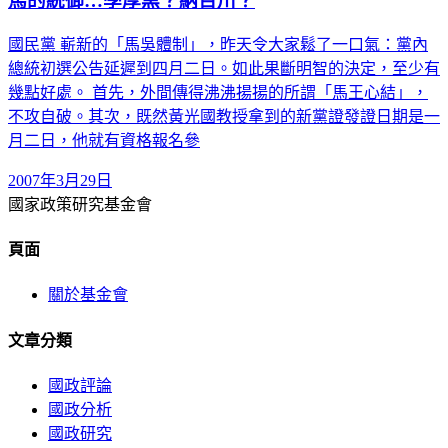
馬的統御…學厚黑？納百川？
國民黨 嶄新的「馬吳體制」，昨天令大家鬆了一口氣：黨內
總統初選公告延遲到四月二日。如此果斷明智的決定，至少有
幾點好處。 首先，外間傳得沸沸揚揚的所謂「馬王心結」，
不攻自破。其次，既然黃光國教授拿到的新黨證發證日期是一
月二日，他就有資格報名參
2007年3月29日
國家政策研究基金會
頁面
關於基金會
文章分類
國政評論
國政分析
國政研究