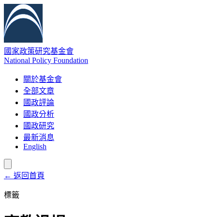
國家政策研究基金會
National Policy Foundation
關於基金會
全部文章
國政評論
國政分析
國政研究
最新消息
English
← 返回首頁
標籤