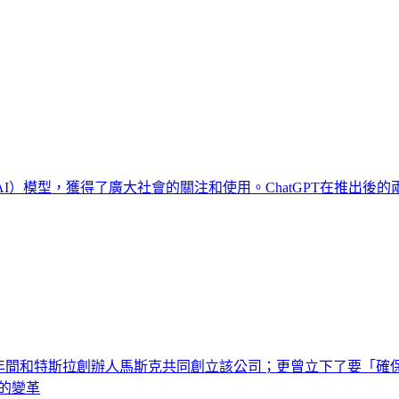
AI）模型，獲得了廣大社會的關注和使用。ChatGPT在推出後的
一五年間和特斯拉創辦人馬斯克共同創立該公司；更曾立下了要「
來的變革