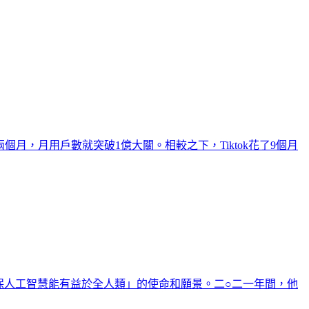
兩個月，月用戶數就突破1億大關。相較之下，Tiktok花了9個月
確保人工智慧能有益於全人類」的使命和願景。二○二一年間，他