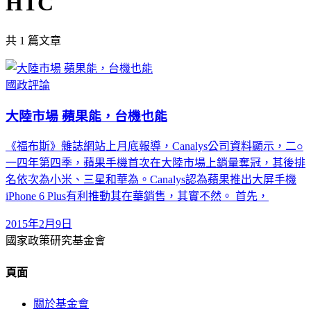
HTC
共
1
篇文章
國政評論
大陸市場 蘋果能，台機也能
《福布斯》雜誌網站上月底報導，Canalys公司資料顯示，二○
一四年第四季，蘋果手機首次在大陸市場上銷量奪冠，其後排
名依次為小米、三星和華為。Canalys認為蘋果推出大屏手機
iPhone 6 Plus有利推動其在華銷售，其實不然。 首先，
2015年2月9日
國家政策研究基金會
頁面
關於基金會