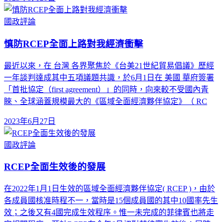
國政評論
慎防RCEP全面上路對我經濟衝擊
最近以來，在 台灣 各界聚焦於《台美21世紀貿易倡議》歷經
一年談判達成其中五項議題共識，於6月1日在 美國 華府簽署
「首批協定（first agreement）」的同時，向來較不受國內青
睞、全球涵蓋規模最大的《區域全面經濟夥伴協定》（ RC
2023年6月27日
國政評論
RCEP全面生效後的發展
在2022年1月1日生效的區域全面經濟夥伴協定( RCEP )，由於
各成員國核准時程不一，當時是15個成員國的其中10國率先生
效；之後又有4國完成生效程序。惟一未完成的菲律賓也將走