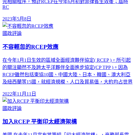
完相關程序，預計RCEP在今年6月初對菲律賓生效後；屆時
RC
2023年5月8日
國政評論
不容輕忽的RCEP效應
在今年1月1日生效的區域全面經濟夥伴協定( RCEP )，所引起
的關注顯然不及跨太平洋夥伴全面進步協定(CP TPP )。因為
RCEP雖然包括東協10國、中國大陸、日本、韓國、澳大利亞
及紐西蘭等15國，就經濟規模、人口及貿易值，大約均占世界
2022年11月11日
國政評論
加入RCEP 平衡印太經濟架構
美國 在去年11月宣布將籌組「印太經濟架構」，商務部長雷