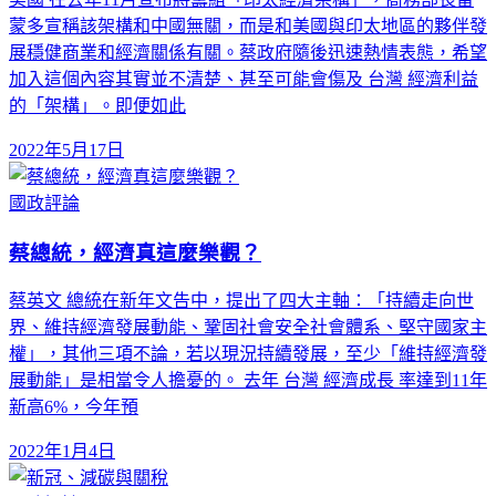
蒙多宣稱該架構和中國無關，而是和美國與印太地區的夥伴發
展穩健商業和經濟關係有關。蔡政府隨後迅速熱情表態，希望
加入這個內容其實並不清楚、甚至可能會傷及 台灣 經濟利益
的「架構」。即便如此
2022年5月17日
國政評論
蔡總統，經濟真這麼樂觀？
蔡英文 總統在新年文告中，提出了四大主軸：「持續走向世
界、維持經濟發展動能、鞏固社會安全社會體系、堅守國家主
權」，其他三項不論，若以現況持續發展，至少「維持經濟發
展動能」是相當令人擔憂的。 去年 台灣 經濟成長 率達到11年
新高6%，今年預
2022年1月4日