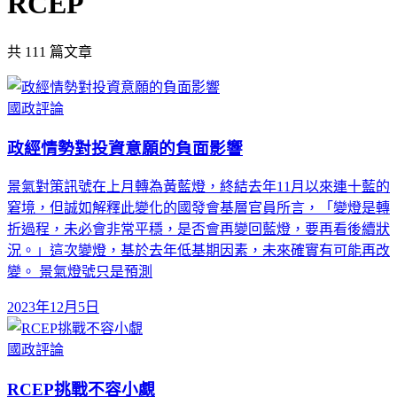
RCEP
共
111
篇文章
國政評論
政經情勢對投資意願的負面影響
景氣對策訊號在上月轉為黃藍燈，終結去年11月以來連十藍的
窘境，但誠如解釋此變化的國發會基層官員所言，「變燈是轉
折過程，未必會非常平穩，是否會再變回藍燈，要再看後續狀
況。」這次變燈，基於去年低基期因素，未來確實有可能再改
變。 景氣燈號只是預測
2023年12月5日
國政評論
RCEP挑戰不容小覷