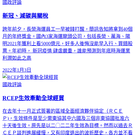
國政評論
新冠、減碳與關稅
跨年前夕，長榮海運員工一早被錢打醒，簡訊告知將拿到40個
月的年終獎金。國內3家海運龍頭公司，包括長榮、萬海、陽
明2021年獲利上看5000億元，好多人後悔沒能早入行、買錯股
票。年初時， 新冠疫情 肆虐嚴重，誰能預測到年底時海運業
利潤如此之高
2022年1月3日
國政評論
RCEP生效牽動全球經貿
在去年十一月正式簽署的區域全面經濟夥伴協定（ＲＣＥ
Ｐ)，生效條件是至少需東協其中六國及三個非東協國批准六
十天後生效。原先是以二◯二二年生效為目標。然而以過去Ｒ
ＣＥＰ談判進展緩慢，又有印度退出的波折歷史，各方並不看