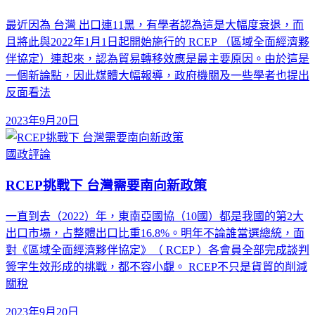
最近因為 台灣 出口連11黑，有學者認為這是大幅度衰退，而
且將此與2022年1月1日起開始施行的 RCEP （區域全面經濟夥
伴協定）連起來，認為貿易轉移效應是最主要原因。由於這是
一個新論點，因此媒體大幅報導，政府機關及一些學者也提出
反面看法
2023年9月20日
國政評論
RCEP挑戰下 台灣需要南向新政策
一直到去（2022）年，東南亞國協（10國）都是我國的第2大
出口市場，占整體出口比重16.8%。明年不論誰當選總統，面
對《區域全面經濟夥伴協定》（ RCEP ）各會員全部完成談判
簽字生效形成的挑戰，都不容小覷。 RCEP不只是貨貿的削減
關稅
2023年9月20日