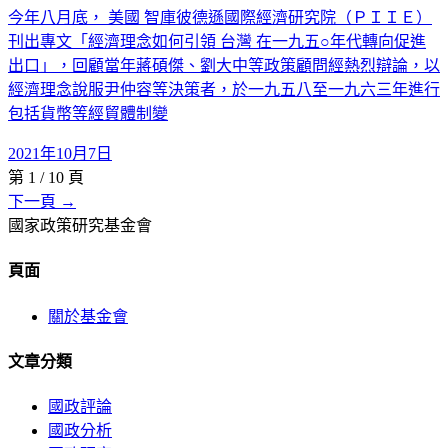
今年八月底， 美國 智庫彼德遜國際經濟研究院（ＰＩＩＥ）
刊出專文「經濟理念如何引領 台灣 在一九五○年代轉向促進
出口」，回顧當年蔣碩傑、劉大中等政策顧問經熱烈辯論，以
經濟理念說服尹仲容等決策者，於一九五八至一九六三年進行
包括貨幣等經貿體制變
2021年10月7日
第
1
/
10
頁
下一頁 →
國家政策研究基金會
頁面
關於基金會
文章分類
國政評論
國政分析