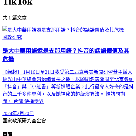
TikTok
共
1
篇文章
國政研究
是大中華用語還是支那用語？抖音的話語價值及其
危機
【緣起】 1月16日至21日我受第二屆真善美新聞研習營主辦人
佛光山中華總會趙怡總會長之邀，以顧問名義隨團至北京參訪
「抖音」與「小紅書」等新媒體企業。此行最令人好奇的是抖
音的三千多件專利，以及她神秘的超級演算法。 惟訪問期
間， 台灣 傳播學界
2024年2月20日
國家政策研究基金會
頁面