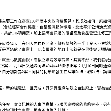
主要工作在審查103年度中央政府總預算。其成效如何，應如
約案（台紐經濟合作協定、台星經濟夥伴協定、北太平洋公海漁業
項，共計146項議案，加上臨時會通過的覆議案及食品管理法修正案
最後幾天，在14天內通過64案，將近總數的一半！令人不禁
質是否堪慮？事實上，此次覆議的地政士法就是在最後幾天通過
就量化數據而觀，看似立法院效率提昇，其實不然，我們發現通
正案，1月14日又通過同法404及416條修正案；1月10日同時
修正，卻各自分別計為2案。同樣的情形也發生在建築師法、教師法
整，新的組織法一旦完成，其原有組織法隨之自動廢止，實為當
信任案，審查迅速的人事同意權，3項照案通過的條約案外，另有
無改變現狀之事實，根本不應納入計算。