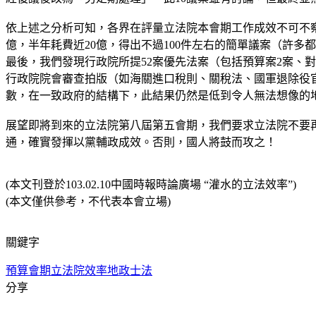
依上述之分析可知，各界在評量立法院本會期工作成效不可不
億，半年耗費近20億，得出不過100件左右的簡單議案（許
最後，我們發現行政院所提52案優先法案（包括預算案2案、對
行政院院會審查拍版（如海關進口稅則、關稅法、國軍退除役
數，在一致政府的結構下，此結果仍然是低到令人無法想像的
展望即將到來的立法院第八屆第五會期，我們要求立法院不要
通，確實發揮以黨輔政成效。否則，國人將鼓而攻之！
(本文刊登於103.02.10中國時報時論廣場 “灌水的立法效率”)
(本文僅供參考，不代表本會立場)
關鍵字
預算會期
立法院效率
地政士法
分享