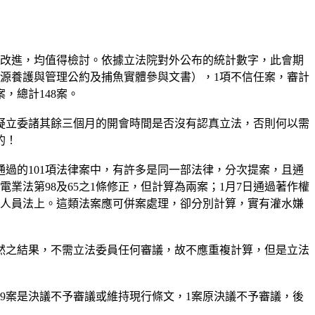
何改進，均值得檢討。依據立法院對外公布的統計數字，此會期
資源養護與管理公約及捕魚實體參與文書），1項不信任案，審計
，總計148案。
懷疑立委諸其餘三個月的開會時間是否沒有認真立法，否則何以需
的！
過的101項法律案中，有許多是同一部法律，分次提案，且通
通過電業法第98及65之1條修正，但計算為兩案；1月7日通過著作權
、護理人員法上。這類法案應可併案處理，卻分別計算，實有灌水嫌
然之結果，不需立法委員任何審議，故不應重複計算，但是立法
9案是決議不予審議或維持現行條文，1案原決議不予審議，後