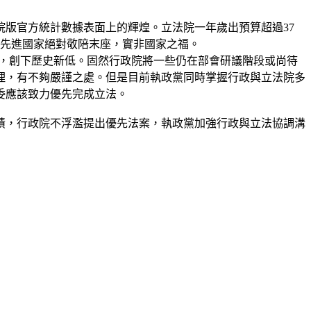
版官方統計數據表面上的輝煌。立法院一年歲出預算超過37
主先進國家絕對敬陪末座，實非國家之福。
5%，創下歷史新低。固然行政院將一些仍在部會研議階段或尚待
理，有不夠嚴謹之處。但是目前執政黨同時掌握行政與立法院多
委應該致力優先完成立法。
績，行政院不浮濫提出優先法案，執政黨加強行政與立法協調溝