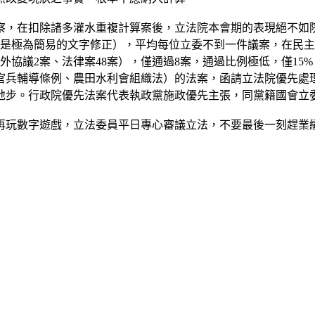
察，在扣除諸多灌水重複計算案後，立法院本會期的表現絕不如院
多都是極為簡易的文字修正），平均每位立委不到一件議案，在民
外協議2案、法律案48案），僅通過8案，通過比例極低，僅1
官兵輔導條例、農田水利會組織法）的法案，函請立法院優先處
地步。行政院優先法案代表執政黨施政優先主張，同黨籍國會立
再玩數字遊戲，立法委員平日專心審議立法，不要最後一刻趕業