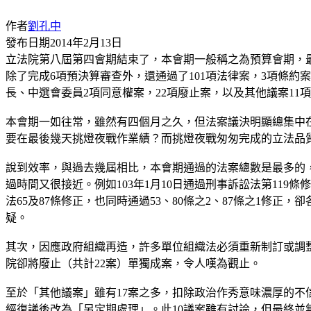
作者
劉孔中
發布日期
2014年2月13日
立法院第八屆第四會期結束了，本會期一般稱之為預算會期，最
除了完成6項預決算審查外，還通過了101項法律案，3項條
長、中選會委員2項同意權案，22項廢止案，以及其他議案11
本會期一如往常，雖然有四個月之久，但法案議決明顯總集中在
要在最後幾天挑燈夜戰作業績？而挑燈夜戰匆匆完成的立法品
說到效率，與過去幾屆相比，本會期通過的法案總數是最多的，
過時間又很接近。例如103年1月10日通過刑事訴訟法第119條修
法65及87條修正，也同時通過53、80條之2、87條之1
疑。
其次，因應政府組織再造，許多單位組織法必須重新制訂或調
院卻將廢止（共計22案）單獨成案，令人嘆為觀止。
至於「其他議案」雖有17案之多，扣除政治作秀意味濃厚的不
經復議後改為「另定期處理」。此10議案雖有討論，但最終並