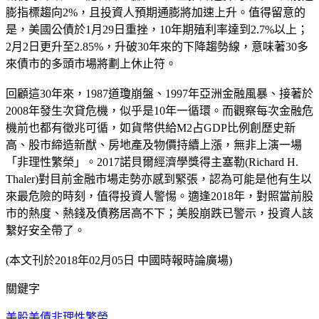
膨指標趨向2%，且投資人預期通膨將加速上升。值得留意的
是，美國公債於1月29日重挫，10年期殖利率達到2.7%以上；
2月2日更升至2.85%，升破30年來的下降趨勢線，意味著30多
來債市的多頭市場將劃上休止符。
回顧這30年來，1987道瓊崩盤、1997年亞洲金融風暴、接著於
2008年發生次貸危機，似乎是10年一循環。而觀察每次金融危
機前也都有徵兆可循，如貨幣供給M2占GDP比例創歷史新
高、股市締造新猷、房地產及物價持續上漲，無非上演一場
「非理性繁榮」。2017諾貝爾經濟學獎得主塞勒(Richard H.
Thaler)對目前金融市場走勢亦感到緊張，認為可能是他有生以
來最危險的時刻，值得投資人警惕。適逢2018年，對照當前股
市的熱度、熱錢及債務居高不下；美股崩跌已警示，投資人該
繫好安全帶了。
(本文刊於2018年02月05日 中國時報時論廣場)
關鍵字
美股
美債
非理性繁榮