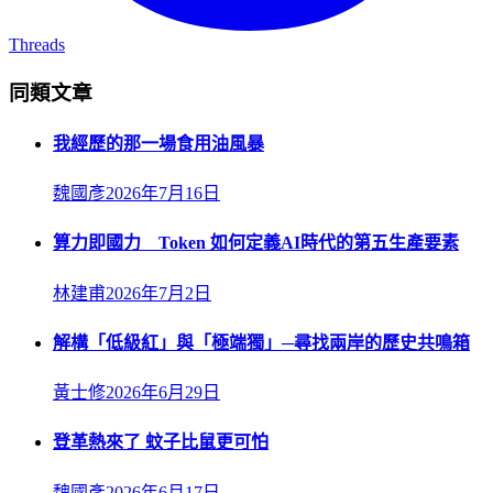
Threads
同類文章
我經歷的那一場食用油風暴
魏國彥
2026年7月16日
算力即國力 Token 如何定義AI時代的第五生產要素
林建甫
2026年7月2日
解構「低級紅」與「極端獨」─尋找兩岸的歷史共鳴箱
黃士修
2026年6月29日
登革熱來了 蚊子比鼠更可怕
魏國彥
2026年6月17日