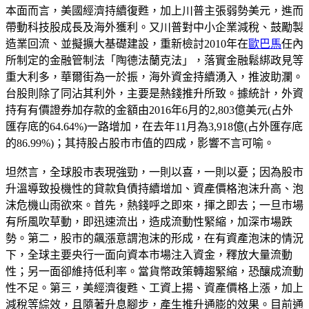
本面而言，美國經濟持續復甦，加上川普主張弱勢美元，進而
帶動科技股成長及海外獲利。又川普對中小企業減稅、鼓勵製
造業回流、並擬擴大基礎建設，重新檢討2010年在
歐巴馬
任內
所制定的金融管制法「陶德法蘭克法」，落實金融鬆綁政見等
重大利多，華爾街為一於振，海外資金持續湧入，推波助瀾。
台股則除了同沾其利外，主要是熱錢推升所致。據統計，外資
持有有價證券加存款的金額由2016年6月的2,803億美元(占外
匯存底的64.64%)一路增加，在去年11月為3,918億(占外匯存底
的86.99%)；其持股占股市市值的四成，影響不言可喻。
坦然言，全球股市表現強勁，一則以喜，一則以憂；因為股市
升溫導致投機性的貸款負債持續增加、資產價格泡沫升高、泡
沫危機山雨欲來。首先，熱錢呼之即來，揮之即去；一旦市場
有所風吹草動，即迅速流出，造成流動性緊縮，加深市場跌
勢。第二，股市的飆漲意謂泡沫的形成，在有資產泡沫的情況
下，全球主要央行一面向資本市場注入資金，釋放大量流動
性；另一面卻維持低利率。當貨幣政策轉趨緊縮，恐釀成流動
性不足。第三，美經濟復甦、工資上揚、資產價格上漲，加上
減稅等綜效，且隨著升息腳步，產生推升通膨的效果。目前通