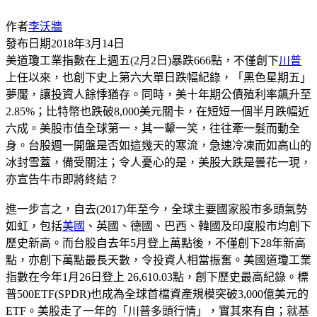
作者
李沃牆
發布日期
2018年3月14日
美道瓊工業指數在上週五(2月2日)暴跌666點，不僅創下
川普
上任以來，也創下史上第六大單日跌幅紀錄，「黑色星期五」
夢魘，讓投資人餘悸猶存。同時，美十年期公債殖利率飆升至
2.85%；比特幣也跌破8,000美元關卡，在短短一個半月跌幅近
六成。美股市值全球第一，其一顰一笑，往往牽一髮而動全
身。台股週一開盤是否如這幾天的寒流，急速冷凍而如高山的
冰封雪蓋，備受關注；令人憂心的是，美股大跌是曇花一現，
亦宣告牛市即將終結？
進一步言之，自去(2017)年至今，全球主要國家股市多頭氣勢
如虹，包括
美國
、英國、德國、巴西、韓國及印度股市均創下
歷史新高。而台股自去年5月登上萬點後，不僅創下28年新高
點，亦創下萬點最長天數，令投資人相當振奮。美國道瓊工業
指數在今年1月26日登上 26,610.03點，創下歷史最高紀錄。標
普500ETF(SPDR)也成為全球首檔資產規模突破3,000億美元的
ETF。美股走了一年的「川普多頭行情」，實其來有自；就基