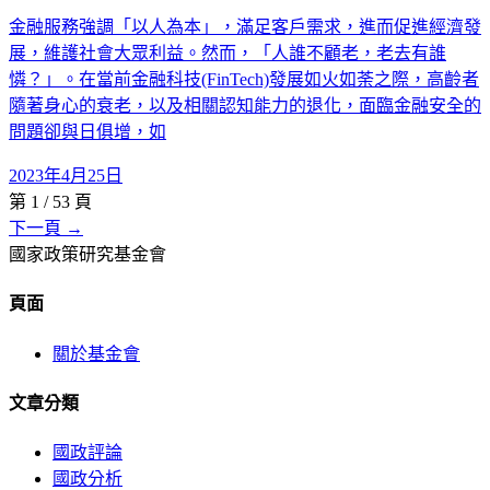
金融服務強調「以人為本」，滿足客戶需求，進而促進經濟發
展，維護社會大眾利益。然而，「人誰不顧老，老去有誰
憐？」。在當前金融科技(FinTech)發展如火如荼之際，高齡者
隨著身心的衰老，以及相關認知能力的退化，面臨金融安全的
問題卻與日俱增，如
2023年4月25日
第
1
/
53
頁
下一頁 →
國家政策研究基金會
頁面
關於基金會
文章分類
國政評論
國政分析