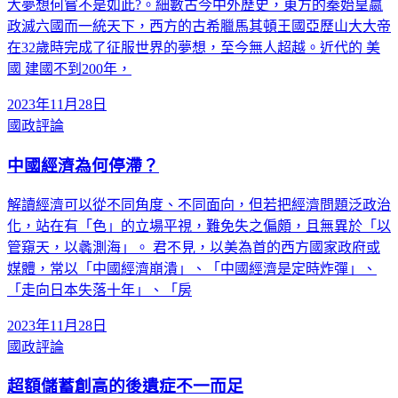
大夢想何嘗不是如此?。細數古今中外歷史，東方的秦始皇嬴
政滅六國而一統天下，西方的古希臘馬其頓王國亞歷山大大帝
在32歲時完成了征服世界的夢想，至今無人超越。近代的 美
國 建國不到200年，
2023年11月28日
國政評論
中國經濟為何停滯？
解讀經濟可以從不同角度、不同面向，但若把經濟問題泛政治
化，站在有「色」的立場平視，難免失之偏頗，且無異於「以
管窺天，以蠡測海」。 君不見，以美為首的西方國家政府或
媒體，常以「中國經濟崩潰」、「中國經濟是定時炸彈」、
「走向日本失落十年」、「房
2023年11月28日
國政評論
超額儲蓄創高的後遺症不一而足