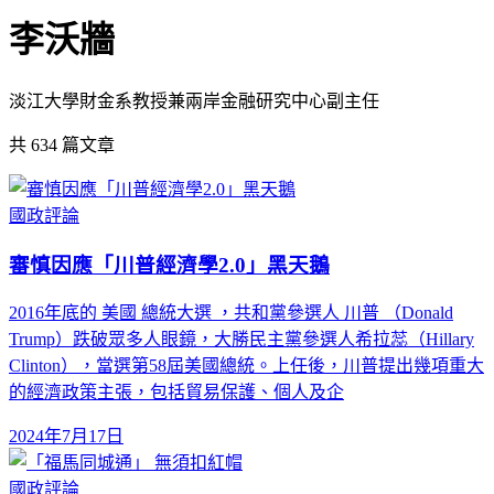
李沃牆
淡江大學財金系教授兼兩岸金融研究中心副主任
共
634
篇文章
國政評論
審慎因應「川普經濟學2.0」黑天鵝
2016年底的 美國 總統大選 ，共和黨參選人 川普 （Donald
Trump）跌破眾多人眼鏡，大勝民主黨參選人希拉蕊（Hillary
Clinton），當選第58屆美國總統。上任後，川普提出幾項重大
的經濟政策主張，包括貿易保護、個人及企
2024年7月17日
國政評論