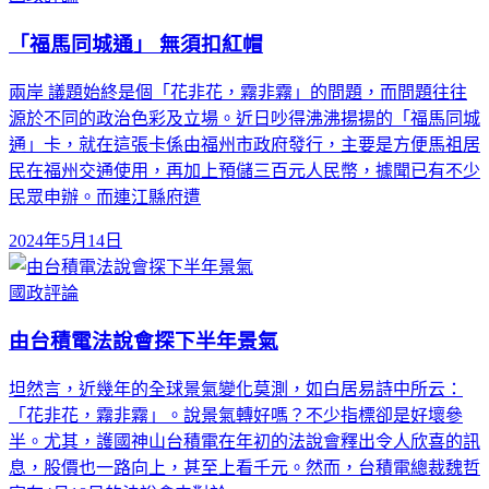
「福馬同城通」 無須扣紅帽
兩岸 議題始終是個「花非花，霧非霧」的問題，而問題往往
源於不同的政治色彩及立場。近日吵得沸沸揚揚的「福馬同城
通」卡，就在這張卡係由福州市政府發行，主要是方便馬祖居
民在福州交通使用，再加上預儲三百元人民幣，據聞已有不少
民眾申辦。而連江縣府遭
2024年5月14日
國政評論
由台積電法說會探下半年景氣
坦然言，近幾年的全球景氣變化莫測，如白居易詩中所云：
「花非花，霧非霧」。說景氣轉好嗎？不少指標卻是好壞參
半。尤其，護國神山台積電在年初的法說會釋出令人欣喜的訊
息，股價也一路向上，甚至上看千元。然而，台積電總裁魏哲