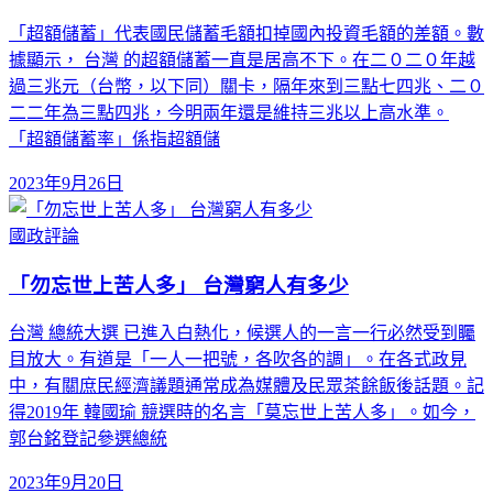
「超額儲蓄」代表國民儲蓄毛額扣掉國內投資毛額的差額。數
據顯示， 台灣 的超額儲蓄一直是居高不下。在二０二０年越
過三兆元（台幣，以下同）關卡，隔年來到三點七四兆、二０
二二年為三點四兆，今明兩年還是維持三兆以上高水準。
「超額儲蓄率」係指超額儲
2023年9月26日
國政評論
「勿忘世上苦人多」 台灣窮人有多少
台灣 總統大選 已進入白熱化，候選人的一言一行必然受到矚
目放大。有道是「一人一把號，各吹各的調」。在各式政見
中，有關庶民經濟議題通常成為媒體及民眾茶餘飯後話題。記
得2019年 韓國瑜 競選時的名言「莫忘世上苦人多」。如今，
郭台銘登記參選總統
2023年9月20日