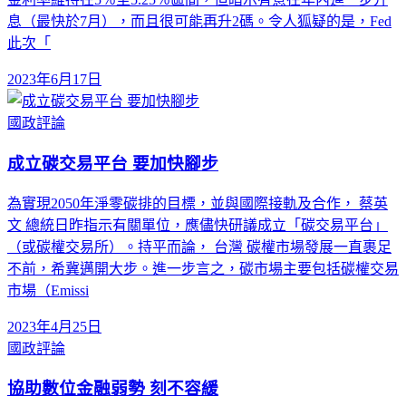
息（最快於7月），而且很可能再升2碼。令人狐疑的是，Fed
此次「
2023年6月17日
國政評論
成立碳交易平台 要加快腳步
為實現2050年淨零碳排的目標，並與國際接軌及合作， 蔡英
文 總統日昨指示有關單位，應儘快研議成立「碳交易平台」
（或碳權交易所）。持平而論， 台灣 碳權市場發展一直裹足
不前，希冀邁開大步。進一步言之，碳市場主要包括碳權交易
市場（Emissi
2023年4月25日
國政評論
協助數位金融弱勢 刻不容緩