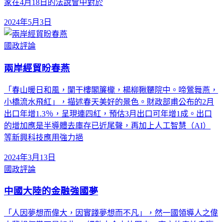
家在4月18日的法說會中對於
2024年5月3日
國政評論
兩岸經貿盼春燕
「春山暖日和風，闌干樓閣簾櫳，楊柳鞦韆院中。啼鶯舞燕，
小橋流水飛紅」，描述春天美好的景色。財政部甫公布的2月
出口年增1.3％，呈現連四紅，預估3月出口可年增1成。出口
的增加應是半導體去庫存已近尾聲，再加上人工智慧（AI）
等新興科技應用強力挹
2024年3月13日
國政評論
中國大陸的金融強國夢
「人因夢想而偉大，因實踐夢想而不凡」，然一國領導人之偉