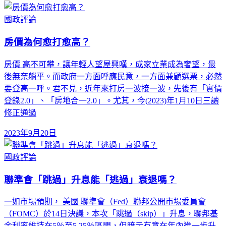
國政評論
房價為何愈打愈高？
房價 高不可攀，讓年輕人望屋興嘆，成家立業成為奢望，最
後無奈躺平。而政府一方面呼應民意，一方面兼顧選票，必然
要登高一呼。君不見，近年來打房一波接一波，先後有「實價
登錄2.0」、「房地合一2.0」。尤其，今(2023)年1月10日三讀
修正通過
2023年9月20日
國政評論
聯準會「跳過」升息能「逃過」衰退嗎？
一如市場預期， 美國 聯準會（Fed）聯邦公開市場委員會
（FOMC）於14日決議，本次「跳過（skip）」升息，聯邦基
金利率維持在5％至5.25％區間，但暗示有意在年內進一步升