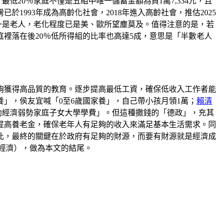
低20％家庭不僅是五組中唯一儲蓄金額為負1萬7,334元，且
1993年成為高齡化社會，2018年進入高齡社會，推估2025
分之一是老人，老化程度已是美、歐所望塵莫及。值得注意的是，若
庭裡落在後20％低所得組的比率也高達5成，意思是「半數老人
夠獲得高品質的教育。逐步提高最低工資，確保低收入工作者能
養」，侯友宜喊「0至6歲國家養」，自己帶小孩月領1萬；
賴清
、補助經濟弱勢家庭子女大學學費」。但這種撒錢的「德政」，充其
提高養老金，確保老年人有足夠的收入來滿足基本生活需求。同
此，最終的關鍵在於政府有足夠的財源，而要有財源就是經濟成
！問題在經濟），做為本文的結尾。