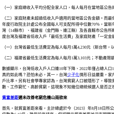
（一）家庭總收入平均分配全家人口，每人每月在當地區公告
（二）家庭財產未超過低收入戶適用的當地區公告金額。而最
年度行政院主計處公布全國每人可支配所得中位數70％，當新
灣（14縣市）、福建省（金門縣、連江縣）及各直轄市公告所
度台灣及福建省低收入戶「最低生活費」及家庭財產「一定金
（一）台灣省最低生活費定為每人每月1萬4,230元（新台幣，
（二）福建省最低生活費定為每人每月1萬3,103元；不動產限額
數據顯示，台灣低收入戶人口連10年下降、2022年僅占總人口
真的如此嗎？恐怕未必，其一，台灣
少子化
情形日益嚴重，家
戶比率。另有社會學專家認為，台灣貧窮人口被隱形了，導致
數、工作窮忙、高齡貧窮，這現象不知幾位總統候選人是否正
貧富差距
遲未改善老窮危機山雨欲來
首先，就貧富差距來看，主計總處於今（2023）年8月18日所公