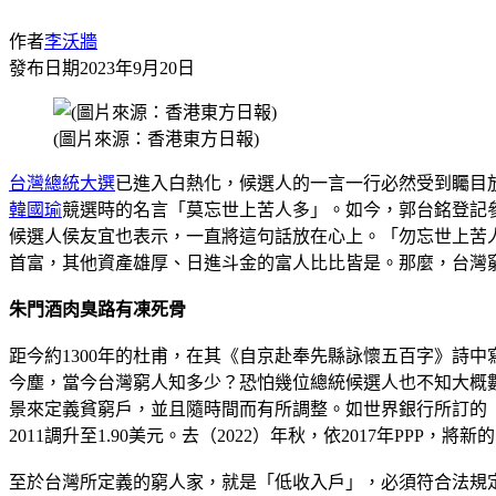
作者
李沃牆
發布日期
2023年9月20日
(圖片來源：香港東方日報)
台灣
總統大選
已進入白熱化，候選人的一言一行必然受到矚目放
韓國瑜
競選時的名言「莫忘世上苦人多」。如今，郭台銘登記
候選人侯友宜也表示，一直將這句話放在心上。「勿忘世上苦
首富，其他資產雄厚、日進斗金的富人比比皆是。那麼，台灣
朱門酒肉臭路有凍死骨
距今約1300年的杜甫，在其《自京赴奉先縣詠懷五百字》詩
今塵，當今台灣窮人知多少？恐怕幾位總統候選人也不知大概
景來定義貧窮戶，並且隨時間而有所調整。如世界銀行所訂的「國
2011調升至1.90美元。去（2022）年秋，依2017年PP
至於台灣所定義的窮人家，就是「低收入戶」，必須符合法規