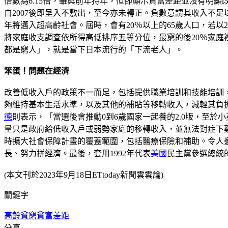
倍數為6.15倍，雖與前年持年，但卻顯示貧富差距並沒有明顯改
自2007後即呈入不敷出，至今亦未轉正。負數意謂其收入不足以
年將邁入超高齡社會。屆時，會有20％以上的65歲人口，若以2
將家庭收支調查依所得高低排序五等分位，最窮的後20％家庭裡
都是窮人」，就是當下日本流行的「下流老人」。
笨蛋！問題在經濟
改善低收入戶的政策不一而足，包括提供職業培訓和技能培訓
夠維持基本生活水準，以及其他的補貼等移轉收入，減輕其負擔。
德
則表示，「當選後會推動0到6歲國家一起養的2.0版，至於
量只是政府給低收入戶或弱勢家庭的移轉收入，並無法對症下
時擴大社會保障計畫的覆蓋範圍，包括醫療保險和補助。令人
長、努力拼經濟。最後，套用1992年代表
美國
民主黨參選總統的柯
(本文刊於2023年9月18日ETtoday新聞雲雲論)
關鍵字
高齡貧窮
貧富差距
分享