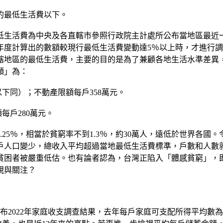
的最低生活費以下。
低生活費為中央及各直轄市參照行政院主計處所公布當地區最近一
年度計算出的數額較現行最低生活費變動達5％以上時，才進行
轄地區的最低生活費，主要的目的是為了兼顧各地生活水準差異，
額」為：
以下同）；不動產限額每戶358萬元。
每戶280萬元。
1.25％，相當於貧窮率不到1.3％，約30萬人，遠低於世界
戶人口變少，總收入平均超過當地最低生活費標準，戶數和人數
貧困者被嚴重低估。也有論者認為，台灣正陷入「體感貧窮」，
視與關注？
布2022年家庭收支調查結果，去年每戶家庭可支配所得平均數為1