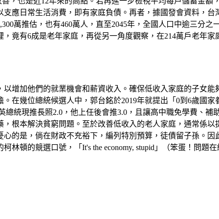
善，也是近12年來的高點。若再進一步檢視平均每戶儲蓄金額，最
支應日常生活消費，即有家庭負債。再者，據國發會資料，台灣已於
,300萬推估，也有460萬人，直至2045年，全國人口中逾三
，竟有6成是老年家庭，再從另一角度觀察，在214萬戶老年家
，以增加他們的就業機會和薪資收入。確保低收入家庭的子女能
在幾位總統候選人中，郭台銘於2019年就提出「0到6歲國家
小英總統現推長照2.0，他上任後會推3.0，且讓高中職免學費
藥，根本解決貧窮問題。至於改善低收入的老人家庭，通常係以
憂心的是，倘在財政不充裕下，編列特別預算，徒債留子孫。因
林頓的競選口號，「It's the economy, stupid」（笨蛋