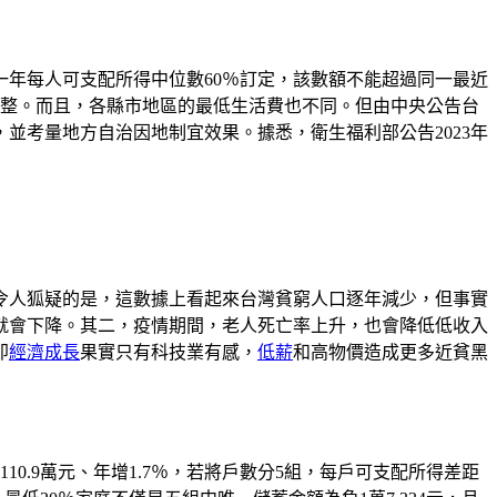
年每人可支配所得中位數60％訂定，該數額不能超過同一最近
調整。而且，各縣市地區的最低生活費也不同。但由中央公告台
並考量地方自治因地制宜效果。據悉，衛生福利部公告2023年
各國。令人狐疑的是，這數據上看起來台灣貧窮人口逐年減少，但事實
就會下降。其二，疫情期間，老人死亡率上升，也會降低低收入
即
經濟成長
果實只有科技業有感，
低薪
和高物價造成更多近貧黑
10.9萬元、年增1.7％，若將戶數分5組，每戶可支配所得差距