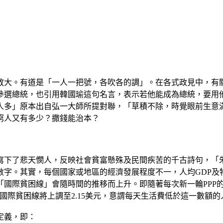
大。有道是「一人一把號，各吹各的調」。在各式政見中，有關
參選總統，也引用韓國瑜這句名言，表示若他能成為總統，要用
人多」原本出自弘一大師所提對聯，「草積不除，時覺眼前生意
窮人又有多少？撒錢能治本？
中寫下了悲天憫人，反映社會貧富懸殊及民間疾苦的千古詩句，
數字。其實，每個國家或地區的經濟發展程度不一，人均GDP及
際貧困線」會隨時間的推移而上升。即隨著每次新一輪PPP的發佈進
P，將新的國際貧困線將上調至2.15美元，意謂每天生活費低於這一
定義，即：