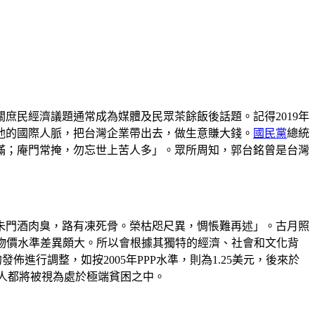
庶民經濟議題通常成為媒體及民眾茶餘飯後話題。記得2019年
他的國際人脈，把台灣企業帶出去，做生意賺大錢。
國民黨
總統
滿；庵門常掩，勿忘世上苦人多」。眾所周知，郭台銘曾是台灣
「朱門酒肉臭，路有凍死骨。榮枯咫尺異，惆悵難再述」。古月照
物價水準差異頗大。所以會根據其獨特的經濟、社會和文化背
行調整，如按2005年PPP水準，則為1.25美元，後來於
數額的人都將被視為處於極端貧困之中。