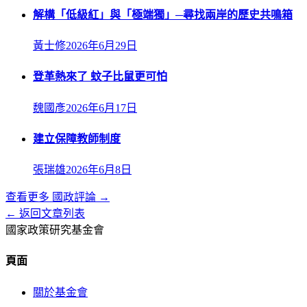
解構「低級紅」與「極端獨」─尋找兩岸的歷史共鳴箱
黃士修
2026年6月29日
登革熱來了 蚊子比鼠更可怕
魏國彥
2026年6月17日
建立保障教師制度
張瑞雄
2026年6月8日
查看更多
國政評論
→
← 返回文章列表
國家政策研究基金會
頁面
關於基金會