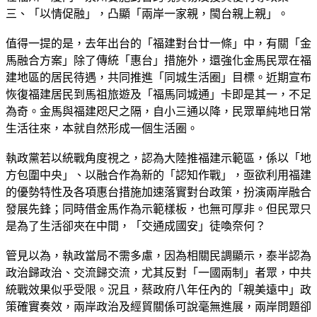
三、「以情促融」，凸顯「兩岸一家親，閩台親上親」。
值得一提的是，去年出台的「福建對台廿一條」中，有關「金
馬融合方案」除了傳統「惠台」措施外，還強化金馬民眾在福
建地區的居民待遇，共同推進「同城生活圈」目標。近期宣布
恢復福建居民到馬祖旅遊及「福馬同城通」卡即是其一，不足
為奇。金馬與福建咫尺之隔，自小三通以降，民眾單純地日常
生活往來，本就自然形成一個生活圈。
執政黨若以統戰角度視之，認為大陸推福建示範區，係以「地
方包圍中央」、以融合作為新的「認知作戰」，亟欲利用福建
的優勢特性及各項惠台措施加速落實對台政策，扮演兩岸融合
發展先鋒；同時借金馬作為示範樣板，也無可厚非。但民眾只
是為了生活卻夾在中間，「交通成國安」徒喚奈何？
管見以為，執政當局不需多慮，因為相關民調顯示，泰半認為
政治歸政治、交流歸交流，尤其反對「一國兩制」者眾，中共
統戰效果似乎受限。況且，蔡政府八年任內的「親美遠中」政
策確實奏效，兩岸政治及經貿關係可說毫無進展，兩岸問題卻