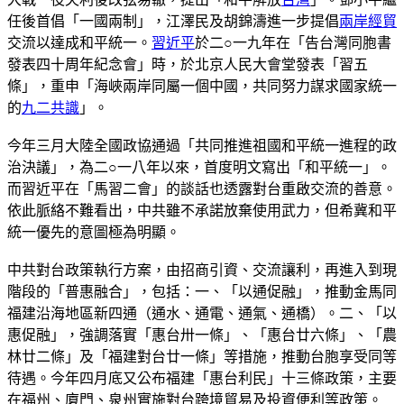
任後首倡「一國兩制」，江澤民及胡錦濤進一步提倡
兩岸經貿
交流以達成和平統一。
習近平
於二○一九年在「告台灣同胞書
發表四十周年紀念會」時，於北京人民大會堂發表「習五
條」，重申「海峽兩岸同屬一個中國，共同努力謀求國家統一
的
九二共識
」。
今年三月大陸全國政協通過「共同推進祖國和平統一進程的政
治決議」，為二○一八年以來，首度明文寫出「和平統一」。
而習近平在「馬習二會」的談話也透露對台重啟交流的善意。
依此脈絡不難看出，中共雖不承諾放棄使用武力，但希冀和平
統一優先的意圖極為明顯。
中共對台政策執行方案，由招商引資、交流讓利，再進入到現
階段的「普惠融合」，包括：一、「以通促融」，推動金馬同
福建沿海地區新四通（通水、通電、通氣、通橋）。二、「以
惠促融」，強調落實「惠台卅一條」、「惠台廿六條」、「農
林廿二條」及「福建對台廿一條」等措施，推動台胞享受同等
待遇。今年四月底又公布福建「惠台利民」十三條政策，主要
在福州、廈門、泉州實施對台跨境貿易及投資便利等政策。