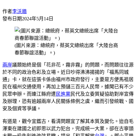
作者
李沃牆
發布日期
2024年5月14日
(圖片來源：總統府，蔡英文總統出席「大陸台商
春節聯誼活動」。)
兩岸
議題始終是個「花非花，霧非霧」的問題，而問題往往源
於不同的政治色彩及立場。近日吵得沸沸揚揚的「福馬同城
通」卡，就在這張卡係由福州市政府發行，主要是方便馬祖居
民在福州交通使用，再加上預儲三百元人民幣，據聞已有不少
民眾申辦。而連江縣府遭
民進黨
民代及立委質疑協助對岸宣傳
及辦理，恐有逾越兩岸人民關係條例之虞，繼而引發統戰、國
安及個資等爭議。
有道是，觀今宜鑑古，看清問題宜了解其本質及變化。迨自毛
澤東在建國之初即思以武力犯台，完成統一大業，卻在古寧頭
大戰一役失利後改弦易轍，提出「和平解放
台灣
」。鄧小平繼