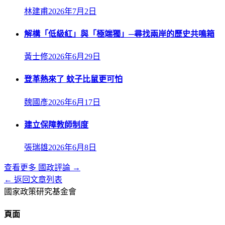
林建甫
2026年7月2日
解構「低級紅」與「極端獨」─尋找兩岸的歷史共鳴箱
黃士修
2026年6月29日
登革熱來了 蚊子比鼠更可怕
魏國彥
2026年6月17日
建立保障教師制度
張瑞雄
2026年6月8日
查看更多
國政評論
→
← 返回文章列表
國家政策研究基金會
頁面