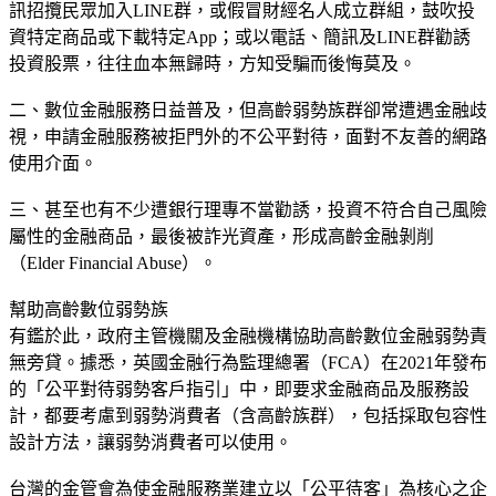
訊招攬民眾加入LINE群，或假冒財經名人成立群組，鼓吹投
資特定商品或下載特定App；或以電話、簡訊及LINE群勸誘
投資股票，往往血本無歸時，方知受騙而後悔莫及。
二、數位金融服務日益普及，但高齡弱勢族群卻常遭遇金融歧
視，申請金融服務被拒門外的不公平對待，面對不友善的網路
使用介面。
三、甚至也有不少遭銀行理專不當勸誘，投資不符合自己風險
屬性的金融商品，最後被詐光資產，形成高齡金融剝削
（Elder Financial Abuse）。
幫助高齡數位弱勢族
有鑑於此，政府主管機關及金融機構協助高齡數位金融弱勢責
無旁貸。據悉，英國金融行為監理總署（FCA）在2021年發布
的「公平對待弱勢客戶指引」中，即要求金融商品及服務設
計，都要考慮到弱勢消費者（含高齡族群），包括採取包容性
設計方法，讓弱勢消費者可以使用。
台灣的金管會為使金融服務業建立以「公平待客」為核心之企