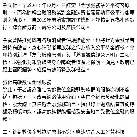
業文化，早於2015年12月31日訂定「金融服務業公平待客原
則」，而為瞭解金融服務業對金融消費者落實執行公平待客原
則之情形，已自2019年開始實施評核機制，評核對象為本國銀
行、綜合證券商、壽險公司及產險公司。
金管會除推動既有各項消費者保護措施外，也將針對金融業者
對待高齡者、身心障礙者等族群之作為納入公平待客評核。今
年特別新增「友善服務原則」與「落實誠信經營原則」二項指
標，以強化對銀髮族與身心障礙者權益之保護。顯見，政府已
跟上國際趨勢，維護高齡弱勢族群權益。
強化高齡數位金融服務
除此，筆者認為強化高齡數位金融弱勢族群的服務亦刻不容
緩，包括，一、改善網路使用介面，朝向全網無障礙化的目
標、擴大線上無障礙金融服務項目，提供線上電話語音查詢餘
額及轉帳功能，讓高齡族群能輕鬆及安全地享受數位金融的服
務。
二、針對數位金融詐騙層出不窮，應速結合人工智慧科技