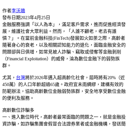
作者
李沃牆
發布日期
2023年4月25日
金融服務強調「以人為本」，滿足客戶需求，進而促進經濟發
展，維護社會大眾利益。然而，「人誰不顧老，老去有誰
憐？」。在當前金融科技(FinTech)發展如火如荼之際，高齡者
隨著身心的衰老，以及相關認知能力的退化，面臨金融安全的
問題卻與日俱增，如常見被人詐騙、竊取或侵奪等金融剝削
（Financial Exploitation）的威脅，淪為數位金融下的弱勢族
群。
尤其，
台灣
將於2026年邁入超高齡化社會，屆時將有20%（近
450萬）的人口年齡超過65歲。政府宜未雨綢繆，建構有效的
防範辦法，協助高齡數位金融弱勢族群，安全地享受數位金融
的便利及服務。
高齡數位詐騙多
一、進入數位時代，高齡者最常面臨的問題之一，就是金融投
資詐騙，如詐騙集團會假冒合法證券業者或金融機構，發送簡