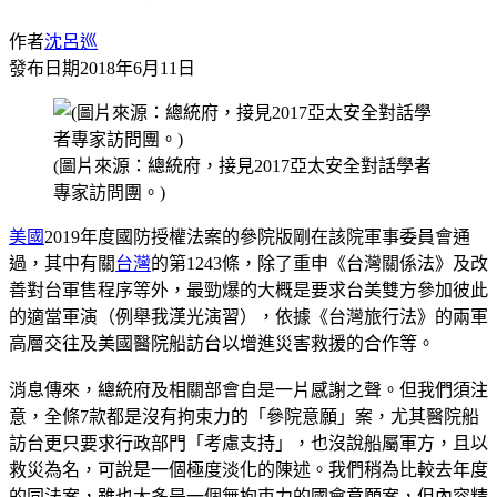
作者
沈呂巡
發布日期
2018年6月11日
(圖片來源：總統府，接見2017亞太安全對話學者
專家訪問團。)
美國
2019年度國防授權法案的參院版剛在該院軍事委員會通
過，其中有關
台灣
的第1243條，除了重申《台灣關係法》及改
善對台軍售程序等外，最勁爆的大概是要求台美雙方參加彼此
的適當軍演（例舉我漢光演習），依據《台灣旅行法》的兩軍
高層交往及美國醫院船訪台以增進災害救援的合作等。
消息傳來，總統府及相關部會自是一片感謝之聲。但我們須注
意，全條7款都是沒有拘束力的「參院意願」案，尤其醫院船
訪台更只要求行政部門「考慮支持」，也沒說船屬軍方，且以
救災為名，可說是一個極度淡化的陳述。我們稍為比較去年度
的同法案，雖也大多是一個無拘束力的國會意願案，但內容精