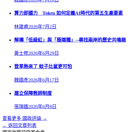
算力即國力 Token 如何定義AI時代的第五生產要素
林建甫
2026年7月2日
解構「低級紅」與「極端獨」─尋找兩岸的歷史共鳴箱
黃士修
2026年6月29日
登革熱來了 蚊子比鼠更可怕
魏國彥
2026年6月17日
建立保障教師制度
張瑞雄
2026年6月8日
查看更多
國政評論
→
← 返回文章列表