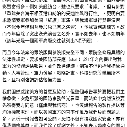
彩豐富得多。例如美艦訪台，雖也只要求「考慮」，但有針對
「重建美台海軍相互港口訪泊的妥適性與可行性」，更明白要
求邀請我軍參加美國「紅旗」軍演，與我海軍舉行雙邊演習
（不似今年僅相互參加原已有之演習），予我實務訓練等。故
而今年度除了突出漢光演習之名外，實不如去年，也不如前年
（該年光是一個兩軍高層交往就列出7項子題）。
而且今年法案的眾院版與參院版完全不同，眾院全條是具體的
法律性規定，要求美國防部長應（shall）於1年之內提出對我
軍力的整體評估報告，並作改進建議，例項不但包括我指管通
勤、人事管理、軍力發展、戰略計畫、科技研究等幾無所不
包，且特別強調評估後備力量。
我們固然感謝美方的善意及協助，但整個報告等於要把我們主
權象徵、安危所繫的國防事務盤光看盡，而法條中竟然沒說要
先獲得我方同意（僅說與我諮商），也沒說報告的製作提送等
均須機密處理。而以美國軍方的直率作風及我們負面問題之
多，這樣一份報告如可公開，恐怕不但有損我國家安全，亦有
傷我國格尊嚴。而我們除了感謝之外，不知表示過應有的關切