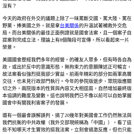
沒有？
今天的政府在外交的議題上除了一味罵斷交國、罵大陸、罵在
野黨、捧美國之外，就是拿
台美關係
的升溫試著補救外交危
局。而台美關係的最佳正面例證就是國會法案，且一個案子自
提案到完成立法，理論上有8個階段可宣傳，所以看起來一片
榮景。
美國國會歷經我們多年的經營，的確友人眾多，但有時各自為
政，或出於反中的意識形態，無拘束力的意願陳述正可暢言，
故法案看似強烈挺我卻少實益，前兩年精彩的部分如兩軍高層
交往，也未見行政部門執行。今年的參院版退步、眾院版應關
切之外，兩院版本的性質與內容又大相逕庭，自然增加最終版
本協調的難度及變數。這也說明我們已不像以前可以自始掌握
國會中有關我利害案子的發展。
還有一個最會誤解誤判、搞了20幾年對美國會工作仍然無法與
我們抗衡的中共政權（我外交部現統稱為「中國」），看了這
些不知哪天才生實效的挺我法案，立刻會過激反應，但也只能