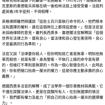
堵惡名昭彰圍牆下的最後一名遇難者。1992年2月，開槍射殺
克里斯的東德衛兵英格在統一後柏林法庭上接受受審。法庭判
處英格3年半徒刑，不得假釋。
英格律師雖然辯護說「這些士兵只是執行命令的人，他們根本
沒有選擇的權利，誰在這個崗位上都得這麼做。」但是法官並
未採納律師的意見。審判長西奧多．塞德爾法官解釋說「這個
世界在法律之外，還有良心。當法律和良心發生衝突時，良心
才是最高的行為準則。」
法官又說「法律要你殺人，但你明知逃亡者是無辜，明知他無
辜而殺他，就是有罪。身為警衛，不執行上級的命令是有罪
的，但槍打不準則是無罪的。作為一個心智健全的人，此時此
刻，你有把槍口抬高一厘米的權力，這是你應主動承擔的良心
義務。」
德國西奧多法官的解釋，成了法學界一個珍貴教材與典範。它
不僅在提醒法律人，更是在提醒所有人，在別無選擇的情況
下，我們都有權力及能力「把自己的良心抬高一厘米的選擇權
力」。