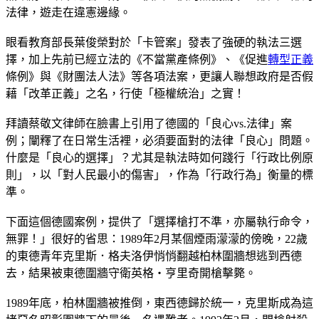
法律，遊走在違憲邊緣。
眼看教育部長葉俊榮對於「卡管案」發表了強硬的執法三選
擇，加上先前已經立法的《不當黨產條例》、《促進
轉型正義
條例》與《財團法人法》等各項法案，更讓人聯想政府是否假
藉「改革正義」之名，行使「極權統治」之實！
拜讀蔡敬文律師在臉書上引用了德國的「良心vs.法律」案
例；闡釋了在日常生活裡，必須要面對的法律「良心」問題。
什麼是「良心的選擇」？尤其是執法時如何踐行「行政比例原
則」，以「對人民最小的傷害」，作為「行政行為」衡量的標
準。
下面這個德國案例，提供了「選擇槍打不準，亦屬執行命令，
無罪！」很好的省思：1989年2月某個煙雨濛濛的傍晚，22歲
的東德青年克里斯．格夫洛伊悄悄翻越柏林圍牆想逃到西德
去，結果被東德圍牆守衛英格‧亨里奇開槍擊斃。
1989年底，柏林圍牆被推倒，東西德歸於統一，克里斯成為這