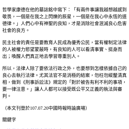
哲學家康德在他的墓誌銘中寫下：「有兩件事讓我越想越感到
敬畏，一個是在我之上閃爍的辰星，一個是在我心中永恆的道
德律。」人們心中有神聖的良知，才是消除社會泯滅良心危害
社會的良方。
民主社會的責任是要教育人民成為優秀公民，當有權制定法律
的人被權力慾望蒙蔽時，有良知的人可以看清事實、挺身而
出；喚醒人們真正地去學習尊重別人。
所以，法律人除了要依法行政之外，也要想到怎樣依據自己的
良心去執行法律。尤其法官不是消極的結案，勿枉勿縱釐清真
相，做到《刑事訴訟法》規定的「對於被告有利不利的事項，
要一律注意。」讓人人都可以接受既公平又正義的執法與審
判。
（本文刊登於107.07.20中國時報時論廣場）
關鍵字