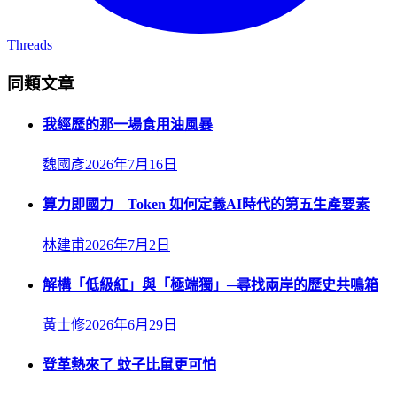
Threads
同類文章
我經歷的那一場食用油風暴
魏國彥
2026年7月16日
算力即國力 Token 如何定義AI時代的第五生產要素
林建甫
2026年7月2日
解構「低級紅」與「極端獨」─尋找兩岸的歷史共鳴箱
黃士修
2026年6月29日
登革熱來了 蚊子比鼠更可怕