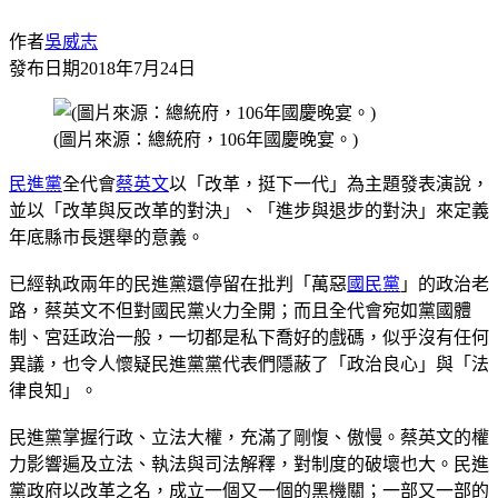
作者
吳威志
發布日期
2018年7月24日
(圖片來源：總統府，106年國慶晚宴。)
民進黨
全代會
蔡英文
以「改革，挺下一代」為主題發表演說，
並以「改革與反改革的對決」、「進步與退步的對決」來定義
年底縣市長選舉的意義。
已經執政兩年的民進黨還停留在批判「萬惡
國民黨
」的政治老
路，蔡英文不但對國民黨火力全開；而且全代會宛如黨國體
制、宮廷政治一般，一切都是私下喬好的戲碼，似乎沒有任何
異議，也令人懷疑民進黨黨代表們隱蔽了「政治良心」與「法
律良知」。
民進黨掌握行政、立法大權，充滿了剛愎、傲慢。蔡英文的權
力影響遍及立法、執法與司法解釋，對制度的破壞也大。民進
黨政府以改革之名，成立一個又一個的黑機關；一部又一部的