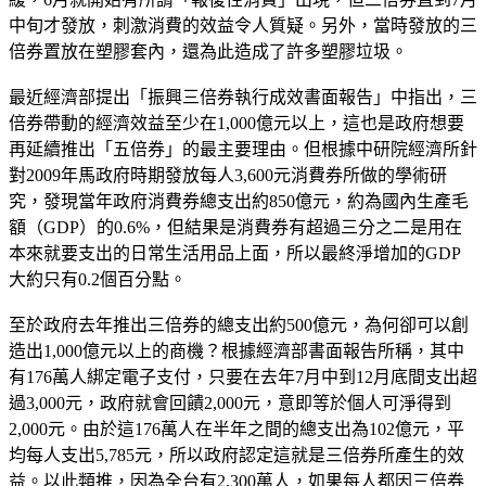
中旬才發放，刺激消費的效益令人質疑。另外，當時發放的三
倍券置放在塑膠套內，還為此造成了許多塑膠垃圾。
最近經濟部提出「振興三倍券執行成效書面報告」中指出，三
倍券帶動的經濟效益至少在1,000億元以上，這也是政府想要
再延續推出「五倍券」的最主要理由。但根據中研院經濟所針
對2009年馬政府時期發放每人3,600元消費券所做的學術研
究，發現當年政府消費券總支出約850億元，約為國內生產毛
額（GDP）的0.6%，但結果是消費券有超過三分之二是用在
本來就要支出的日常生活用品上面，所以最終淨增加的GDP
大約只有0.2個百分點。
至於政府去年推出三倍券的總支出約500億元，為何卻可以創
造出1,000億元以上的商機？根據經濟部書面報告所稱，其中
有176萬人綁定電子支付，只要在去年7月中到12月底間支出超
過3,000元，政府就會回饋2,000元，意即等於個人可淨得到
2,000元。由於這176萬人在半年之間的總支出為102億元，平
均每人支出5,785元，所以政府認定這就是三倍券所產生的效
益。以此類推，因為全台有2,300萬人，如果每人都因三倍券