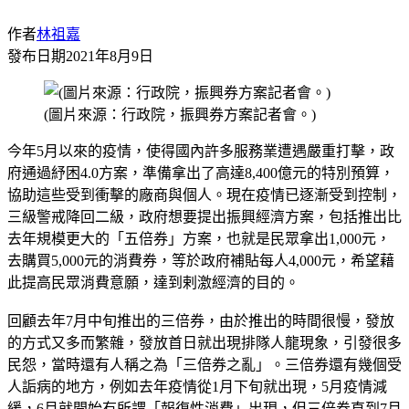
作者
林祖嘉
發布日期
2021年8月9日
(圖片來源：行政院，振興券方案記者會。)
今年5月以來的疫情，使得國內許多服務業遭遇嚴重打擊，政
府通過紓困4.0方案，準備拿出了高達8,400億元的特別預算，
協助這些受到衝擊的廠商與個人。現在疫情已逐漸受到控制，
三級警戒降回二級，政府想要提出振興經濟方案，包括推出比
去年規模更大的「五倍券」方案，也就是民眾拿出1,000元，
去購買5,000元的消費券，等於政府補貼每人4,000元，希望藉
此提高民眾消費意願，達到剌激經濟的目的。
回顧去年7月中旬推出的三倍券，由於推出的時間很慢，發放
的方式又多而繁雜，發放首日就出現排隊人龍現象，引發很多
民怨，當時還有人稱之為「三倍券之亂」。三倍券還有幾個受
人詬病的地方，例如去年疫情從1月下旬就出現，5月疫情減
緩，6月就開始有所謂「報復性消費」出現，但三倍券直到7月