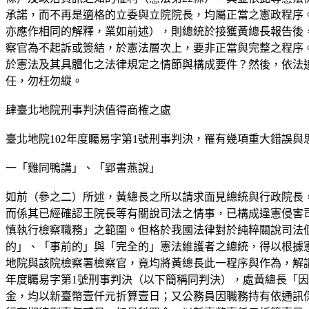
承諾，而不再是適格的立委與立院院長，均屬正當之憲政程序
亦應作相同的解釋，業如前述），則總統於接獲黃總長報告後
察官為不起訴或簽結，於憲法層次上，要非正當與完整之程序
於憲法及其具體化之法律規定之情節與構成要件？然後，依法
任，勿枉勿縱。
肆臺北地院刑事判決值得商榷之處
臺北地院102年度矚易字第1號刑事判決，罹有幾項重大錯誤
一「雞同鴨講」、「郢書燕說」
如前（參之二）所述，黃總長之所以請求面見總統與行政院長
而係其已經確認王院長等有關說司法之情事，已構成違憲侵害司
慎執行檢察職務」之範圍。但格於我國法律對於純粹關說司法
的」、「事前的」與「完全的」憲法維護者之總統，得以根據
地院與該院檢察署檢察官，竟均將黃總長此一程序與作為，解讀、
年度矚易字第1號刑事判決（以下簡稱同判決），處黃總長「
金，均以新臺幣壹仟元折算壹日；又公務員因職務持有依通訊