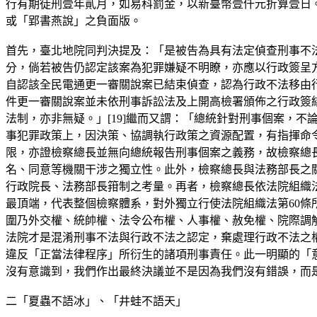
行有期徒刑壹年貳月，如易科罰金，以新臺幣壹仟元折算壹日
或「郢書燕說」之負面版。
首先，臺北地院同判決提及：「是被告為具有法定偵查刑事不法
分，倘若被告仍認定該案為犯罪嫌疑不明瞭，亦應以行政簽呈
自認該全民電通更一審關說案已結束偵查，認為行政不法移由
件更一審關說案並未依刑事訴訟法及上開高檢署頒佈之行政簽結
法制，亦非無疑。」[19]繼而又謂：「總統針對刑事個案，
事犯罪政策上，因決策、協調執行政策之資源配置，有指揮命令
限，亦證檢察總長並無向總統報告刑事個案之義務，故檢察總
名、同意等機關干涉之獨立性。此外，檢察總長與法務部長之
行政院長、法務部長箝制之考量。再者，檢察總長依法院組織法
最頂端，代表整個檢察體系，對外獨立行使法院組織法第60條所定
圍乃外交權、統帥權、法令公布權、人事權、赦免權、院際調解
法院才是混淆刑事不法與行政不法之認定，棄處理行政不法之
違反「正當法律程序」所衍生的諸項刑事責任。此一明顯的「意圖錯誤」(Inten
沒有意識到，我們作出最終決議並不是因為我們沒有錯誤，而是
二「夏蟲不語冰」、「井蛙不語天」