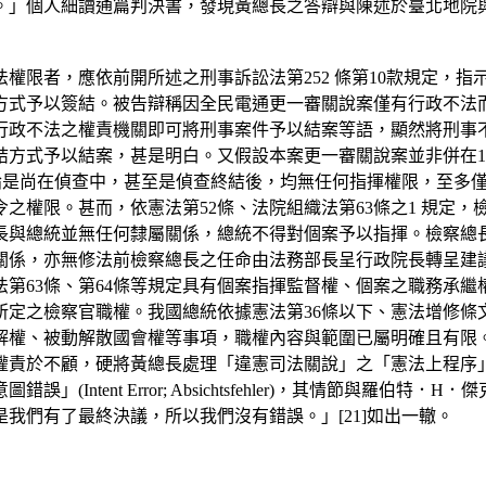
。」個人細讀通篇判決書，發現黃總長之答辯與陳述於臺北地院
權限者，應依前開所述之刑事訴訟法第252 條第10款規定，
方式予以簽結。被告辯稱因全民電通更一審關說案僅有行政不法
行政不法之權責機關即可將刑事案件予以結案等語，顯然將刑事
方式予以結案，甚是明白。又假設本案更一審關說案並非併在10
不論是尚在偵查中，甚至是偵查終結後，均無任何指揮權限，至多
之權限。甚而，依憲法第52條、法院組織法第63條之1 規定
長與總統並無任何隸屬關係，總統不得對個案予以指揮。檢察總
關係，亦無修法前檢察總長之任命由法務部長呈行政院長轉呈建
第63條、第64條等規定具有個案指揮監督權、個案之職務承
之檢察官職權。我國總統依據憲法第36條以下、憲法增修條文第2 
權、被動解散國會權等事項，職權內容與範圍已屬明確且有限。是
權責於不顧，硬將黃總長處理「違憲司法關說」之「憲法上程序
t Error; Absichtsfehler)，其情節與羅伯特．H．傑克遜19
我們有了最終決議，所以我們沒有錯誤。」[21]如出一轍。