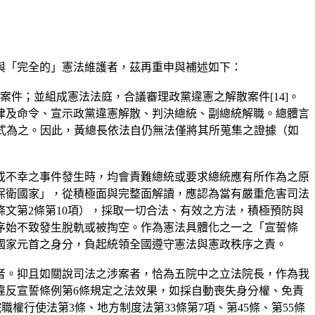
與「完全的」憲法維護者，茲再重申與補述如下：
件；並組成憲法法庭，合議審理政黨違憲之解散案件[14]。
律及命令、宣示政黨違憲解散、判決總統、副總統解職。總體言
lweise)方式為之。因此，黃總長依法自仍無法僅將其所蒐集之證據（如
或不幸之事件發生時，均會責難總統或要求總統應有所作為之原
保衛國家」，從積極面與完整面解讀，應認為當有嚴重危害司法
文第2條第10項），採取一切合法、有效之方法，積極預防與
序始不致發生脫軌或被掏空。作為憲法具體化之一之「宣誓條
國家元首之身分，負起統領全國遵守憲法與憲政秩序之責。
者。抑且如關說司法之涉案者，恰為五院中之立法院長，作為我
違反宣誓條例第6條規定之法效果，如採自動喪失身分權、免責
權行使法第3條、地方制度法第33條第7項、第45條、第55條