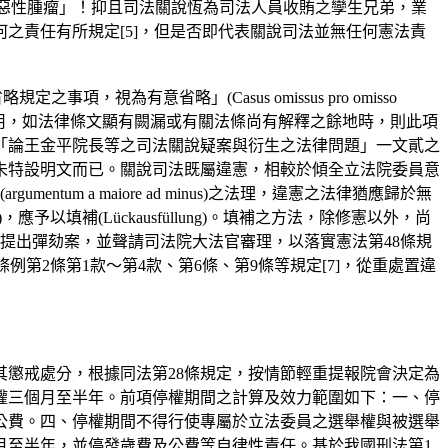
蠹」、「司法獨立之惡性腫瘤」！抑且司法關說恆為司法人員收賄之孿生兄弟，業
之責任有所規定[5]，但是否即代表關說司法並無任何憲法責
s)、「省略規定之事項，視為有意省略」(Casus omissus pro omisso
任何情形之下均可援用，如法律條文顯有闕漏或有關法條尚有解釋之餘地時，則此項
「論王金平院長等之司法關說疑案與衍生之法律問題」一文貳之
未特設明文而已。關說司法既屬違憲，相較於傾全立法院委員意
m a maiore ad minus)之法理，違憲之法律猶應歸於無
予以填補(Lückausfüllung)。填補之方法，除修憲以外，尚
提出彈劾案，並聲請司法院大法官審理，以落實憲法第48條規
第2條第1款～第4款、第6條、第9條等規定[7]，從重處置違
其懲戒處分，根據同法第28條規定，按情節輕重提報院會決定為
權三個月至半年。前項停權期間之計算及效力範圍如下：一、停
公費。四、停權期間不得行使專屬於立法委員之選舉權與被選舉
月至半年，並停發歲費及公費等自律性責任。基於我國刑法第1