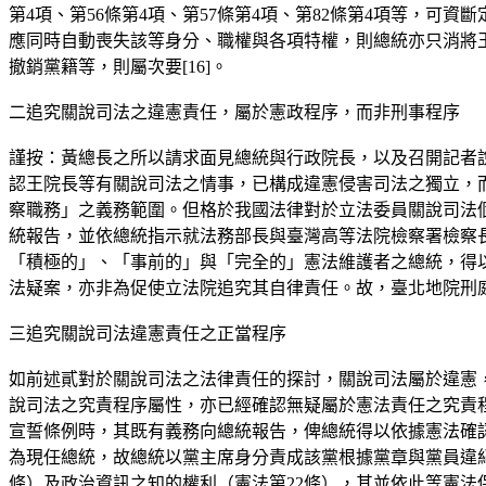
第4項、第56條第4項、第57條第4項、第82條第4項等，
應同時自動喪失該等身分、職權與各項特權，則總統亦只消將
撤銷黨籍等，則屬次要[16]。
二追究關說司法之違憲責任，屬於憲政程序，而非刑事程序
謹按：黃總長之所以請求面見總統與行政院長，以及召開記者
認王院長等有關說司法之情事，已構成違憲侵害司法之獨立，而
察職務」之義務範圍。但格於我國法律對於立法委員關說司法個
統報告，並依總統指示就法務部長與臺灣高等法院檢察署檢察
「積極的」、「事前的」與「完全的」憲法維護者之總統，得
法疑案，亦非為促使立法院追究其自律責任。故，臺北地院刑
三追究關說司法違憲責任之正當程序
如前述貳對於關說司法之法律責任的探討，關說司法屬於違憲
說司法之究責程序屬性，亦已經確認無疑屬於憲法責任之究責程
宣誓條例時，其既有義務向總統報告，俾總統得以依據憲法確
為現任總統，故總統以黨主席身分責成該黨根據黨章與黨員違紀
條）及政治資訊之知的權利（憲法第22條），其並依此等憲