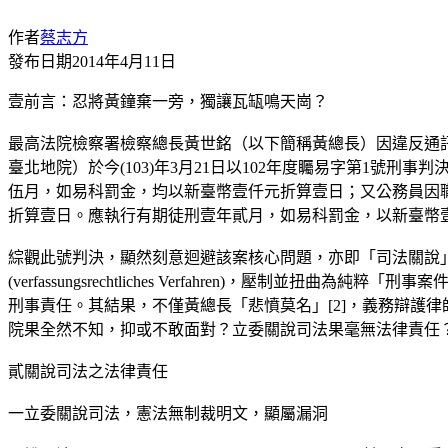
作者
蔡志方
發布日期
2014年4月11日
壹前言：忍將黃鐘棄一旁，獨讓瓦缻鳴天崗？
最高法院檢察署檢察總長黃世銘（以下簡稱黃總長）因違反通訊
臺北地院）於今(103)年3月21日以102年度矚易字第1
伍月，如易科罰金，均以新臺幣壹仟元折算壹日；又公務員因
折算壹日。應執行有期徒刑壹年貳月，如易科罰金，以新臺幣
綜觀此號判決，顯然刻意迴避該案核心問題，亦即「司法關說」
(verfassungsrechtliches Verfahren)，壓制並扭曲為純粹「刑事
刑事責任。其結果，不僅黃總長「悲憤莫名」[2]，義務辯護律
院果全然不知，抑或不敢面對？立委關說司法果毫無法律責任
貳關說司法之法律責任
一立委關說司法，憲法無制裁明文，顯屬漏洞