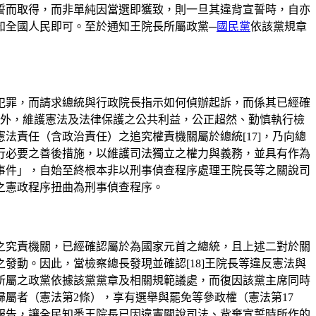
因宣誓而取得，而非單純因當選即獲致，則一旦其違背宣誓時，自亦
知全國人民即可。至於通知王院長所屬政黨─
國民黨
依該黨規章
犯罪，而請求總統與行政院長指示如何偵辦起訴，而係其已經確
以外，維護憲法及法律保護之公共利益，公正超然、勤慎執行檢
責任（含政治責任）之追究權責機關屬於總統[17]，乃向總
行必要之善後措施，以維護司法獨立之權力與義務，並具有作為
事件」，自始至終根本非以刑事偵查程序處理王院長等之關說司
之憲政程序扭曲為刑事偵查程序。
之究責機關，已經確認屬於為國家元首之總統，且上述二對於關
動。因此，當檢察總長發現並確認[18]王院長等違反憲法與
所屬之政黨依據該黨黨章及相關規範議處，而復因該黨主席同時
屬者（憲法第2條），享有選舉與罷免等參政權（憲法第17
報告，讓全民知悉王院長已因違憲關說司法、背棄宣誓時所作的