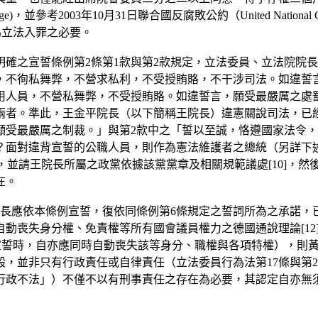
ine lege)，並參考2003年10月31日聯合國反腐敗公約（United National 
法行為立法入罪之必要。
確之宣誓條例第2條第1款與第2款規定，立法委員、立法院院
，不徇私舞弊，不營求私利，不受授賄賂，不干涉司法。如違誓
用人員，不營私舞弊，不受授賄賂。如違誓言，願受最嚴厲之處
兩者。準此，王金平院長（以下簡稱王院長）違憲關說司法，已經
願受最嚴厲之制裁。」與第2款中之「誓以至誠，恪遵國家法令
？面對違背宣誓的公職人員，則作為憲法維護者之總統（另詳下述
，並請王院長所屬之政黨依據該黨黨章及相關規範議處[10]，然
在。
院長應依本條例宣誓，復依同條例第6條規定之誓詞所為之承諾，已
動喪失身分權、免責權等所有國會議員權力之德國通說理論[12
背宣誓時，自亦應同時自動喪失該等身分、職權與各項特權），則
，並非只有行政責任或自律責任（立法委員行為法第17條與第
行政不法」）不僅不以有刑事責任之存在為必要，其認定自亦無