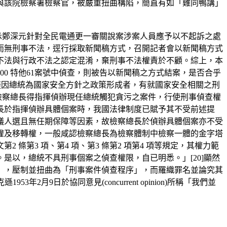
與該院檢察署檢察官，被嚴重扭曲構陷，簡直有如「雞同鴨講」
指示鄭深元針對全民電通更一審關說案涉案人員應予以不起訴之處
而無刑事不法，逕行採取新聞稿方式，召開記者會以新聞稿方式
不法與行政不法之認定混淆，棄刑事不法權責於不顧。綜上，本
0 特他61案號中偵查，則被告以新聞稿之方式結案，是否合乎
僅因總統為國家安全方針之政策形成者，有就國家安全相關之刑
，檢察總長得指揮偵辦現任總統觸犯貪污之案件，行使刑事偵查權
長於指揮偵辦具體個案時，我國法律制度已賦予其不受前述提
議人選且無任期保障等因素，故檢察總長於偵辦具體個案亦不受
繼權及移轉權，一般咸認檢察總長為檢察體制中檢察一體的金字塔
條第3 項、第4 項、第3 條第2 項第4 項等規定，其權力範
以，總統不具刑事個案之偵查權限，自已明悉。」[20]顯然
」，壓制並扭曲為「刑事案件偵查程序」，而羅織罪名並論究其
53年2月9日於協同意見(concurrent opinion)所稱「我們並