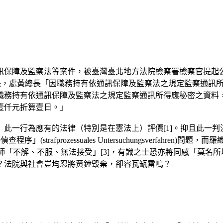
保障及監察法等案件，被臺灣臺北地方法院檢察署檢察官提起公訴（
號刑事判決，處黃總長「因職務持有依通訊保障及監察法之規定監察
職務持有依通訊保障及監察法之規定監察通訊所得應秘密之資料
壹仟元折算壹日。」
此一行為應有的法律（特別是在憲法上）評價[1]。抑且此一
案件偵查程序」(strafprozessuales Untersuchungsverfahre
師「不解、不服、無法接受」[3]，有識之士恐亦將同感「莫名所
？法院與社會豈均忍將黃鐘毀棄，卻容瓦缻雷鳴？