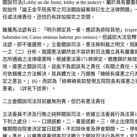
關說司法(Lobby an die Justiz; lobby at t
如拙作「論王金平院長等之司法關說疑案與衍生之法律問題」一
任或法律責任，恐怕仍有詳加探究之空間。
雖羅馬法諺有云：「明示規定其一者，應認為排除其他」(expressio unius est ex
habendus est; Casus omissus habetur 
法諺，即不復適用。」立委關說司法，憲法無制裁之明文，固
一之（二）分析，我國憲法顯然並不容許對司法獨立具有嚴重
志所通過之法律違憲時，根據憲法第171條規定，猶應歸於無效，矧僅為
效，違憲之關說司法，豈能不負起該有之責任（有關之責任，另詳下述二）
可依類推之方法解決。其具體方法，乃類推「總統有違憲之行為
定之意旨。」[6]，而認為「檢察總長如發現五院院長有違憲之
憲者」（詳見下述參）。
二立委關說司法目前雖無刑責，但仍有憲法責任
立法委員不涉及行賄之純粹關說司法，依據立法委員行為法第1
下列之處分：一、口頭道歉。二、書面道歉。三、停止出席院
權期間自院會決定當日起算，不扣除休會及停會期間。二、停
權。準此，以嚴重違憲侵害司法獨立之關說司法行為而言，充