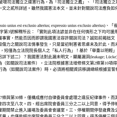
he justice)，屬於具有嚴重破壞司法獨立之違憲行為，為「司法獨立之
文之貳所詳述。雖然我國憲法本文，並未針對關說司法應負如何
clusio alterius; expressio unius exclusio alteriu
pro omisso)，但誠如大法官釋字第3號解釋所云：「實則此項法諺並非在
屬事實，然能否因而即謂我國憲法容許關說司法？誠如前揭拙文
殺傷力之關說司法情事發生，只是當初制憲者思慮未及於此，而
立法院院長個人之「私人行為」！基於「舉重以明輕」(argumentu
？我國憲法對此漏未明文，顯屬漏洞(leakage; Lücke)，應
（如關說司法案件），立法院根據憲法增修條文第2條第10項得
行為（如關說司法案件）時，必須將相關資訊移請總統根據宣誓條例
7條與第30條，僅構成應付自律委員會處理之違反紀律事件，而
會四次至八次。四、經出席院會委員三分之二以上同意，得予停
權期間禁止進入議場及委員會會議室。三、停權期間停發歲費及
其量，也僅能經出席院會委員三分之二以上同意，得予停權三個