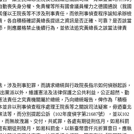
自動喪失身分權、免責權等所有國會議員權力之德國通說（我國
其僅以王院長等不涉及刑事責任，而依刑事偵查程序諭知承辦檢
責，各自積極確認黃總長提送之資訊是否正確、可靠？是否該當
節，則應嚴格禁止後續行為，並依法追究黃總長之該當法律責
法，涉及刑事犯罪，而請求總統與行政院長指示如何偵辦起訴，
超出黨派以外，維護憲法及法律保護之公共利益，公正超然、勤
憲法責任之究責機關屬於總統，乃向總統報告，俾作為「積極
本並非以刑事偵查程序處理王院長等之關說司法疑案，毋迺臺北
而分別提起公訴（102年度偵字第21687號），並以102
料，而無故洩漏、交付，共貳罪，各處有期徒刑伍月，如易科罰
處有期徒刑陸月，如易科罰金，以新臺幣壹仟元折算壹日。應執