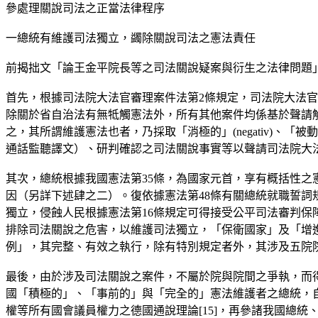
參處理關說司法之正當法律程序
一總統有維護司法獨立，蠲除關說司法之憲法責任
前揭拙文「論王金平院長等之司法關說疑案與衍生之法律問題
首先，根據司法院大法官審理案件法第2條規定，司法院大法官
除關於省自治法有無牴觸憲法外，所有其他案件均係基於聲請
之，其所謂維護憲法也者，乃採取「消極的」(negativ)、「被動的」(
通話監聽譯文）、研判確認之司法關說事實等以聲請司法院大
其次，總統根據我國憲法第35條，為國家元首，享有概括性
因（另詳下述肆之二）。復依據憲法第48條有關總統就職誓
獨立，侵蝕人民根據憲法第16條規定可得接受公平司法審判保
排除司法關說之危害，以維護司法獨立，「保衛國家」及「增
例」，其完整、有效之執行，除有特別規定者外，其涉及五院
最後，由於涉及司法關說之案件，不屬於院與院間之爭執，而
國「積極的」、「事前的」與「完全的」憲法維護者之總統，
權等所有國會議員權力之德國通說理論[15]，再參諸我國總統、