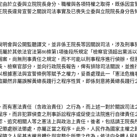
可資斷定由於立委與立院院長身分、職權與各項特權之取得，既係
王院長違背宣誓之關說司法事實及已喪失立委與立院院長身分告
說明會與公開監聽譯文，並非係王院長等因關說司法，涉及刑事
屬於其依法官法第86條第1項後段所規定「檢察官須超出黨派
案，尚無刑事責任之規定，而不可能以刑事程序進行偵辦，但憲法
長、檢察官部分，並向行政院長報告，俾有排除司法關說，並進
以根據憲法與宣誓條例等賦予之權力，妥善處理此一「憲法危機
庭顯然非屬誤解黃總長踐行之程序性質，即係刻意將黃總長踐行
，而有憲法責任（含政治責任）之行為，而上述一對於關說司法
序，而非犯罪偵查之刑事訴訟程序或促使立法院進行自律責任之發
認、追究相關人等之憲法上與政治上責任。後者，包括請王院長
懲處辦法懲處，亦屬正當之程序。此外，人民作為國家主權之歸
法保障之人民基本權具體化與完整化所需之作為，依法向全體人民