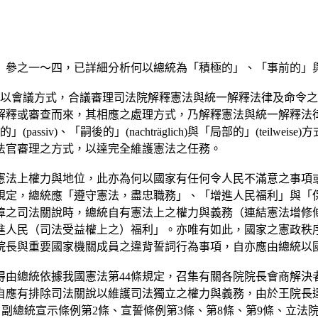
」參之一～四，已詳細分析何以總統為「積極的」、「事前的」
以會議方式，合議審理司法院解釋憲法與統一解釋法律及命令之案
解釋或審查而來，其相應之處理方式，乃解釋憲法與統一解釋法
passiv)、「嗣後的」(nachträglich)與「局部的」(tei
法官審理之方式，以達完全維護憲法之任務。
之憲法上權力與地位，此亦為何以國家有任何令人民不滿意之事項
詞規定，總統應「遵守憲法，盡忠職務」、「增進人民福利」與「
障之司法關說時，總統自有憲法上之權力與義務（連結憲法增修條
進人民（司法受益權上之）福利」。亦唯有如此，國家之憲政秩
院長與重要國家機關成員之違背誓詞行為事項，自亦應由總統以
得由總統依據我國憲法第44條規定，召集有關各院院長會商解決
自應有排除司法關說以維護司法獨立之權力與義務，由於王院長
副總統宣示條例第2條、宣誓條例第3條、第8條、第9條、立法院職