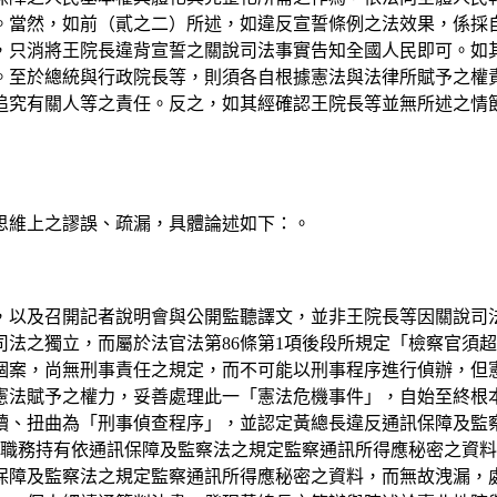
。當然，如前（貳之二）所述，如違反宣誓條例之法效果，係採
，只消將王院長違背宣誓之關說司法事實告知全國人民即可。如
。至於總統與行政院長等，則須各自根據憲法與法律所賦予之權
追究有關人等之責任。反之，如其經確認王院長等並無所述之情
與思維上之謬誤、疏漏，具體論述如下：。
，以及召開記者說明會與公開監聽譯文，並非王院長等因關說司
法之獨立，而屬於法官法第86條第1項後段所規定「檢察官須
個案，尚無刑事責任之規定，而不可能以刑事程序進行偵辦，但
憲法賦予之權力，妥善處理此一「憲法危機事件」，自始至終根
扭曲為「刑事偵查程序」，並認定黃總長違反通訊保障及監察法等，
因職務持有依通訊保障及監察法之規定監察通訊所得應秘密之資
保障及監察法之規定監察通訊所得應秘密之資料，而無故洩漏，