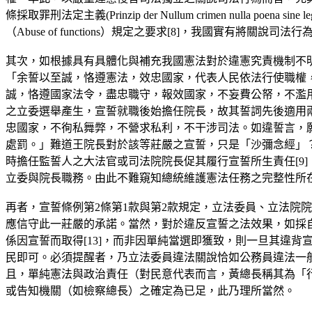
條採取罪刑法定主義(Prinzip der Nullum crimen nulla poena s
（Abuse of functions）規定之要求[8]，我國實有將關說司
其次，如根據具有具體化與補充我國憲法對於違憲究責機制不明
「余誓以至誠，恪遵憲法，效忠國家，代表人民依法行使職權
誠，恪遵國家法令，盡忠職守，報效國家，不妄費公帑，不濫
之立委選舉產生，宣誓就職後始擔任院長，故其誓詞先後適用
忠國家，不徇私舞弊，不營求私利，不干涉司法。如違誓言，
處罰。」難道王院長對於該等莊嚴之宣誓，只是「沙彌念經」
時擔任監誓人之大法官或司法院院長促其履行宣誓所生責任[9]
立委與院長職務。由此不難窺知總統維護憲法任務之完整性所
再者，宣誓條例第2條第1款與第2款規定，立法委員、立法院
應信守此一莊嚴的承諾。當然，對於違反宣誓之法效果，如採自
係因宣誓而取得[13]，而非因單純當選即獲致，則一旦其違
民即可。必須提醒者，乃立法委員違法關說恰如公務員違法一般
且，單純憲法與政治責任（對民意代表而言，黃總長稱其為「
或告知機關（如檢察總長）之確定為已足，此乃理所當然。