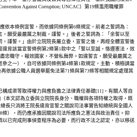
Convention Against Corruption; UNCAC）第19條濫用職權罪
長應依本條例宣誓，而依據同條例第6條規定，前者之誓詞為：
言，願受最嚴厲之制裁，謹誓。」後者之誓詞為：「余誓以至
罰，謹誓。」由於立院院長屬立委，宣誓之後，再經全體宣誓後
違背該當宣誓條例第2條第1款中之「誓以至誠，恪遵憲法，效
，盡忠職守，報效國家，不營私舞弊。如違誓言，願受最嚴厲之
參之一），自可依據同條例第4條第1款規定，主動、積極請當
後再依據公職人員選舉罷免法第71條與第73條等相關規定處理其
構成渠等取得權力與應負擔之法律責任基礎[11]，有關人等自
]（本文認為立委與立院院長身分、職權與各項特權之取得，既
黃總長只消將王院長違背宣誓之關說司法事實告知總統與全國人
28條），而仍應承擔因關說司法所應負之憲法與政治責任。抑
須以已完成刑事偵查程序為必要，而行政不法之認定，亦以移送