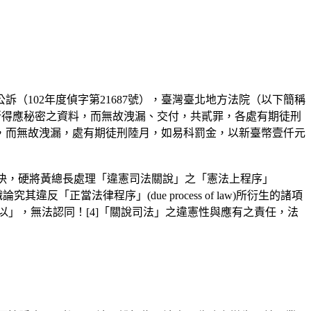
102年度偵字第21687號），臺灣臺北地方法院（以下簡稱
通訊所得應秘密之資料，而無故洩漏、交付，共貳罪，各處有期徒刑
，而無故洩漏，處有期徒刑陸月，如易科罰金，以新臺幣壹仟元
判決，硬將黃總長處理「違憲司法關說」之「憲法上程序」
n)問題，而羅織論究其違反「正當法律程序」(due process of law)所衍生的諸項
以」，無法認同！[4]「關說司法」之違憲性與應有之責任，法