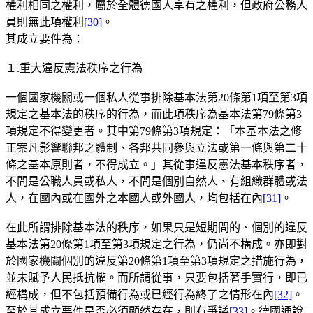
權利相同之權利，屬於全體德國人享有之權利，但政府公務人
員則無此項權利
[30]
。
其成立要件為：
１.重大違反憲法秩序之行為
一個國家機關或一個私人從事排除基本法第20條第1項至第3項
規定之基本法的秩序的行為，而此項秩序為基本法第79條第3
項規定不得變更者。其中第79條第3項規定：「本基本法之修
正案凡影響聯邦之體制、各邦共同參與立法或第一條與第二十
條之基本原則者，不得成立。」其從事違反憲法基本秩序者，
不問是公職人員或私人，不問是個別自然人、有組織群體或法
人，在國內或在國外之本國人或外國人，均包括在內
[31]
。
在此所謂排除基本法的秩序，如果只是短期間的、個別的違反
基本法第20條第1項至第3項規定之行為，仍尚不構成。亦即對
於國家機關個別的違反第20條第1項至第3項規定之措施行為，
並未賦予人民抵抗權。而所謂從事，只要包括著手實行，即已
經構成，但不包括預備行為或已經行為終了之情形在內
[32]
。
至於其成立要件是否必須顯然存在，則有爭議
[33]
。德國通說