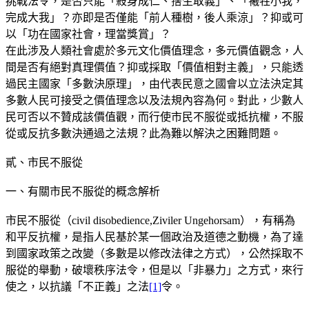
挑戰法令，是否只能「殺身成仁、捨生取義」、「犧牲小我，
完成大我」？亦即是否僅能「前人種樹，後人乘涼」？抑或可
以「功在國家社會，理當獎賞」？
在此涉及人類社會處於多元文化價值理念，多元價值觀念，人
間是否有絕對真理價值？抑或採取「價值相對主義」，只能透
過民主國家「多數決原理」，由代表民意之國會以立法決定其
多數人民可接受之價值理念以及法規內容為何。對此，少數人
民可否以不贊成該價值觀，而行使市民不服從或抵抗權，不服
從或反抗多數決通過之法規？此為難以解決之困難問題。
貳、市民不服從
一、有關市民不服從的概念解析
市民不服從（civil disobedience,Ziviler Ungehorsam），有稱為
和平反抗權，是指人民基於某一個政治及道德之動機，為了達
到國家政策之改變（多數是以修改法律之方式），公然採取不
服從的舉動，破壞秩序法令，但是以「非暴力」之方式，來行
使之，以抗議「不正義」之法
[1]
令。