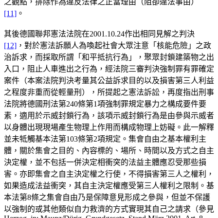
之觀點，排除作為違反法律之正當理由（阻卻違法事由）
[11]
。
其後德國聯邦憲法法院在2001.10.24作出相同見解之判決
[12]
，對於憲法訴願人為喚起社會大眾注意「核能危險」之政
治訴求，而採取所謂「和平抵抗行為」，聚眾封鎖建築物之出
入口，阻止人車進出之行為，經法院三審判決強制罪有罪確定
案件（本案法院判決考量其公益訴求目的以及損害第三人利益
之程度非重而從輕量刑），所提起之憲法訴訟，再度指出刑事
法院將德國刑法第240條第1項強制罪規定暴力之構成要件要
素，適用於示威封鎖行為，該項示威封鎖行為是由參與示威者
以身體出現現場產生物理上作用而構成物理上妨礙。此一解釋
並未牴觸基本法第103條第2項規定。集會自由之基本權利主
體，關於集會之目的、內容標的、場所、時間以及方式之自主
決定權，並不包括一併決定相衝突的法益主體應忍受那些損
害。亦即集會之自主決定權之行使，不得損害第三人之權利，
如果造成法益衝突，其自主決定權應受第三人權利之限制。基
本法第8條之集會自由乃是保障意見形成之參與，但並不保護
以強制的或其他類似自力救濟的方式實現其自己之請求（參見