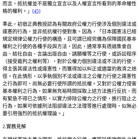
而言，抵抗權並不是獨立宣言以及人權宣言所看到的革命權性
格的權利。」
[45]
準此，初宿正典教授認為有關政府公權力行使涉及個別違法或
違憲的行為，並非抵抗權行使對象。因為，「日本國憲法已經
規定規律公權力行使的構造，且可謂已經完備為保障國民基本
權利之行使的各種手段與方法，因此，通常享有透過集會自
由、結社自由、言論出版自由、請願權等之行使，或訴訟程序
（接受裁判之權利等），對於公權力個別違法或不法的行使，
得主張其違法性或違憲性，而獲得加以糾正或適當的救濟之途
徑。在此情形，以爭執個別不法或違法之公權力行使之違憲性
之行為即可，尚無必要行使所謂的抵抗權。又對於公權力侵害
基本權利之行為，如果無充裕時間採取上述方法進行反抗，而
有緊急不得已之情形，以實力排除公權力之行使，進行阻止之
行為，如果可依據刑法阻卻違法之法理等進行處理時，似無必
要引用強烈的抵抗權理論。」
2.實務見解