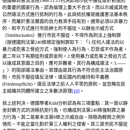
德國聯邦憲法法院1986.11.11判決認為市民不服從是針對個別
的重要的國家行為，認為倫理上重大不合法，而以示威或其他
公然違法方式進行抵制的行為。此與抵抗權是維護憲法基本秩
序，而屬於憲法層面的自力救濟手段有別。通常必須以非暴力
的、和平方式進行市民紳士的不服從。以靜坐示威方式
（Sitzblockaden）進行市民不服從，不得作為刑法上強制罪
（按德國刑法第240條規定強制罪如下：「1.任何人違法的以
暴力或危害之脅迫方式，強制使人為行為、忍受或不作為者，
處二年以下有期徒刑或罰金刑。2.使用暴力或危害之脅迫方式
以達成其意圖之目的，應可非難者，其行為構成違法。3.------
」）的阻卻違法事由。其理由是其行為不符合民主法治國原
則，市民不服從違反法律，違反國內的維持和平義務
(Friedenspflicht)，違反法律之前人人平等的原則，並忽略在民
主組織共同體所建立之多數決原理
[10]
。
就上述判決，德國學者Kühl分析認為有三項重點：其一是以靜
坐封鎖方式的消極抗拒行為，也構成刑法第240條強制罪之暴
力行為。其二是基本法第8條之示威自由，除極為輕微之例外
情形，不能正當化對於第三人權利之侵害。其三是市民不服從