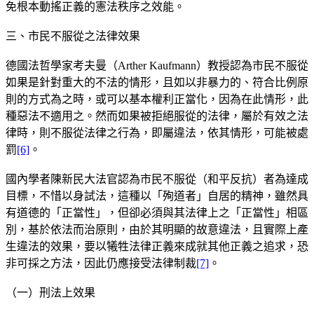
免根本動搖正義的憲法秩序之效能。
三、市民不服從之法律效果
德國法哲學家考夫曼（Arther Kaufmann）教授認為市民不服從
如果是針對重大的不法的情形，且如以非暴力的、符合比例原
則的方式為之時，或可以基本權利正當化，因為在此情形，此
種惡法不適用之。然而如果被拒絕服從的法律，屬於有效之法
律時，則不服從法律之行為，即屬違法，依其情形，可能被處
罰
[6]
。
國內學者陳新民大法官認為市民不服從（和平反抗）者為達成
目標，不惜以身試法，這種以「殉道者」自居的精神，雖然具
有道德的「正當性」，但卻必須與其法律上之「正當性」相區
別，基於依法而治原則，由於其明顯的故意違法，且實際上產
生違法的效果，要以犧牲法律正義來成就其他正義之追求，恐
非可採之方法，因此仍應接受法律制裁
[7]
。
（一）刑法上效果