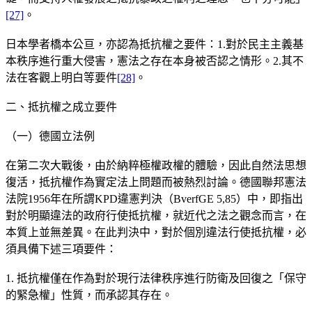
[27]
。
日本學者橋本公亘，亦認為抵抗權之要件：1.對於民主主義基
本秩序進行重大侵害，憲法之存在本身被否認之情形。2.其不
法在客觀上明白等要件
[28]
。
二、抵抗權之成立要件
（一）德國立法例
在第二次大戰後，由於納粹極權政權的體驗，因此自然法思想
復活，抵抗權作為實定法上問題而被熱烈討論。德國聯邦憲法
法院1956年在所謂KPD違憲判決（BverfGE 5,85）中，即指出
對於明顯違法的政府行使抵抗權，就近代之法之觀念而言，在
本質上並無差異。在此判決中，對於個別違法行使抵抗權，必
須具備下述三項要件：
1. 抵抗權僅在作為對於現行法律秩序進行防衛及回復之「保守
的緊急權」性質，而承認其存在。