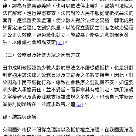
律，認為有違憲疑義時，也可以依法停止審判，聲請司法院大
法官解釋，進行違憲審查。法官對於人民不服從或抵抗惡法的
案件，應慎重柔軟處理，使少數人對於法律之異議，轉化成對
於實定法合理化之創造能量，以確保立憲民主制度之政治過程
之公正與效能，避免激化對立，導致暴力衝突之悲劇現象發
生，以維護社會和諧安定
[51]
。
（三）公務員及社會大眾之因應方式
田中成明教授認為少數人對於惡法之不服從或抵抗，也是針對
制定適用該法律之公務員以及其背後之多數支持者，因此，對
於因為市民不服從行為，導致社會秩序之混亂與不安，如僅要
求少數人承擔責任，並不妥當。而毋寧其有權制定、適用法規
之掌權者以及背後沈默支持該法規之多數人，也應自己重新反
省檢討問題所在，並謀求改善之道
[52]
。
肆、結論與建議
有關國外市民不服從之理論以及抵抗權之法理，在我國憲法及