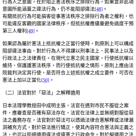
行為人之意圖，在於阻止憲法秩序之排除行為，如果並非此項
意圖所能涵蓋之違法行為，仍不能阻卻違法
[48]
。
有關抵抗行為可能損害從事憲法秩序之排除行為者之權利，也
可能違反客觀的國家法律秩序，但抵抗權應儘量避免過度干預
第三人權利
[49]
。
如果認為屬於憲法上抵抗權之正當行使時，則原則上可以構成
阻卻違法事由，對於行為人不得課以刑事法上、民事法上以及
行政法上之法律責任。在現代立憲之民主國家，行使抵抗權以
維持、保護護憲法秩序，而行使抵抗權之情形，原則上應由法
院裁判決定其行使，是否符合上述抵抗權之成立要件，可否在
憲法上加以正當化
[50]
。
（二）法官對於「惡法」之解釋適用
日本法理學教授田中成明主張，法官在遇到市民不服從之案
件，應審查是否確有惡法存在，法官在法律上並無絕對服從惡
法之義務存在，法官對於惡法可以透過法律合憲解釋或法律漏
洞補充方式，對於惡法進行矯正，使其內容符合憲法與正義之
法，也可以拒絕適用違法或違憲之行政命令。對於擬適用之法