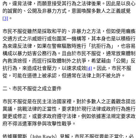
內，違背法律，而願意接受其行為之法律後果。因此是以良心
的誠實的、公開及非暴力方式，意圖喚醒多數人之正義感覺
[3]
。
市民不服從雖然是採取和平的、非暴力之方法，但如使用癱瘓
交通方式之示威遊行或包圍某一機構等，其本身也是以積極行
為來違反法律，如果在警察驅散時進行「抗拒行為」，也容易
構成以暴力妨害公務行為。且由於市民不服從，通常放棄體制
內救濟途徑，而逕行採取體制外之抗爭，希望藉由「公開」反
抗行為，來造成社會壓力，以速求成效
[4]
。因此，市民不服
從，可能在道德上被承認，但通常在法律上則不被允許。
二、市民不服從之成立要件
市民不服從是在民主法治國家裡，對於多數人之正義觀念提出
異議，挑戰法律的正當性，要求對於現行法律或政府行為進行
變更或修正，或要求政府遵守法律，例如依據憲法規定要求政
府不得派遣軍隊參與攻擊性戰爭。
依據羅爾斯（John Rawls）見解，市民不服從要能正當化，必