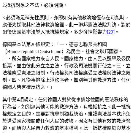
2.抵抗對象之不法，必須明顯。
3.必須滿足補充性原則，亦即如有其他救濟途徑存在可能時，
應優先採取其他法律救濟途徑。此一聯邦憲法法院判決，對於
爾後德國基本法導入抵抗權規定，多少發揮影響力
[29]
。
德國基本法第20條規定：「一、德意志聯邦共和國
（Bundesrepublik Deutschland）為民主、社會之聯邦國家。
二、所有國家權力來自人民。國家權力，由人民以選舉及公民
投票，並由彼此分立之立法、行政及司法機關行使之。三、立
法權應受憲法之限制，行政權與司法權應受立法權與法律之限
制。四、凡從事排除上述秩序者，如別無其他救濟方法，任何
德國人皆有權反抗之。」
其中第4項規定，任何德國人對於從事排除德國的憲法秩序的
行為者，如別無其他可能的救濟方法，有權抵抗之。此一抵抗
權規定之目的，是要對抗專制獨裁統治，維護憲法基本秩序免
於遭受國家機關或任何人民的破壞，因沒有其他有效的救濟管
道，而給與人民自力救濟的基本權利。此一抵抗權屬於與基本