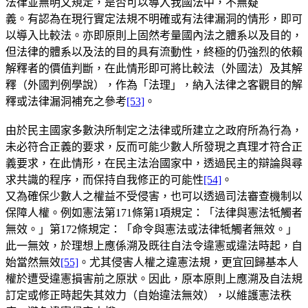
法律並無明文規定，是否可以導入我國法中，不無疑
義。有認為在現行實定法規不明確或有法律漏洞的情形，即可
以導入比較法。亦即原則上固然考量國內法之體系以及目的，
但法律的體系以及法的目的具有流動性，終極的仍強烈的依賴
解釋者的價值判斷，在此情形即可將比較法（外國法）及其解
釋（外國判例學說），作為「法理」，納入法律之客觀目的解
釋或法律漏洞補充之參考
[53]
。
由於民主國家多數決所制定之法律或所建立之政府所為行為，
未必符合正義的要求，反而可能少數人所發現之真理才符合正
義要求，在此情形，在民主法治國家中，透過民主的辯論與尋
求共識的程序，而保持自我修正的可能性
[54]
。
又為確保少數人之權益不受侵害，也可以透過司法審查機制以
保障人權。例如憲法第171條第1項規定：「法律與憲法牴觸者
無效。」第172條規定：「命令與憲法或法律牴觸者無效。」
此一無效，於理想上應係溯及既往自法令違憲或違法時起，自
始當然無效
[55]
。尤其侵害人權之違憲法規，更宜回歸基本人
權於遭受違憲損害前之原狀。因此，原本原則上應溯及自法規
訂定或修正時起失其效力（自始違法無效），以維護憲法秩