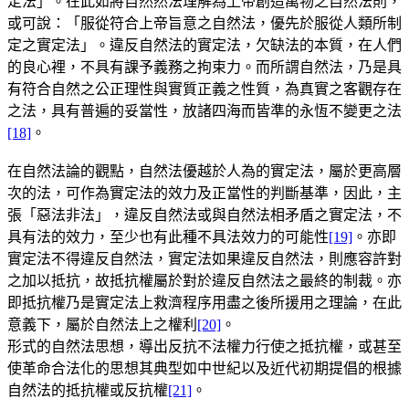
定法」。在此如將自然然法理解為上帝創造萬物之自然法則，
或可說：「服從符合上帝旨意之自然法，優先於服從人類所制
定之實定法」。違反自然法的實定法，欠缺法的本質，在人們
的良心裡，不具有課予義務之拘束力。而所謂自然法，乃是具
有符合自然之公正理性與實質正義之性質，為真實之客觀存在
之法，具有普遍的妥當性，放諸四海而皆準的永恆不變更之法
[18]
。
在自然法論的觀點，自然法優越於人為的實定法，屬於更高層
次的法，可作為實定法的效力及正當性的判斷基準，因此，主
張「惡法非法」，違反自然法或與自然法相矛盾之實定法，不
具有法的效力，至少也有此種不具法效力的可能性
[19]
。亦即
實定法不得違反自然法，實定法如果違反自然法，則應容許對
之加以抵抗，故抵抗權屬於對於違反自然法之最終的制裁。亦
即抵抗權乃是實定法上救濟程序用盡之後所援用之理論，在此
意義下，屬於自然法上之權利
[20]
。
形式的自然法思想，導出反抗不法權力行使之抵抗權，或甚至
使革命合法化的思想其典型如中世紀以及近代初期提倡的根據
自然法的抵抗權或反抗權
[21]
。