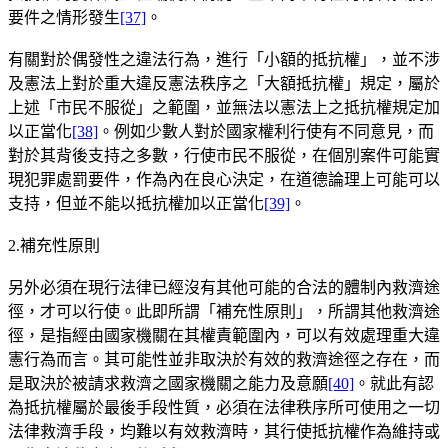
要件之情形發生
[37]
。
有關對於偶發性之違法行為，進行「小額的抵抗權」，並不涉
及憲法上對於重大違反憲法秩序之「大額抵抗權」規定，屬於
上述「市民不服從」之範圍，並無法以憲法上之抵抗權規定加
以正當化
[38]
。例如少數人對於國家權利行使有不同意見，而
對於其背後支持之多數，行使市民不服從，在個別案件可能實
現犯罪處罰要件，作為內在良心決定，在道德論理上可能可以
支持，但並不能以抵抗權加以正當化
[39]
。
2.補充性原則
另外必須在現行法律已經沒有其他可能的合法的體制內救濟途
徑，才可以行使。此即所謂「補充性原則」，所謂其他救濟途
徑，是指經由國家機關在其權責範圍內，可以有效處理重大違
憲行為而言。其可能性並非取決於有效的救濟途徑之存在，而
是取決於被請求救濟之國家機關之能力及意願
[40]
。就此有認
為抵抗權屬於最後手段性質，必須在法律秩序所可使用之一切
法律救濟手段，均難以有效救濟時，其行使抵抗權作為維持或