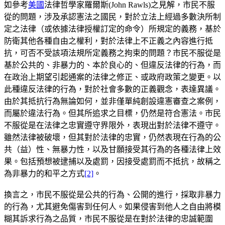
如參考
美國
法律哲學家羅爾斯(John Rawls)之見解，市民不服
從的問題，涉及承認憲法之國民，對於立法上經過多數決所制
定之法律（或依據法律授權訂定的命令）所規定的義務，基於
防衛其他各種自由之權利，對於法律上不正義之內容進行抵
抗，可否不受該項法規所定義務之拘束的問題？市民不服從是
基於公共的、非暴力的、本於良心的、但違反法律的行為，而
在政治上期望引起通案的法律之修正、或政府政策之變更。以
此種違反法律的行為，對於社會多數的正義觀念，表達異議。
由於其抵抗行為無論如何，並非僅單純創設違憲審查之案例，
而屬於違法行為。但其所追求之目標，仍然是符合憲法。市民
不服從是在法律之忠實遵守界限外，表現出對於法律不遵守。
雖然法律被破壞，但其對於法律的忠實，仍然表現在行為的公
共（益）性、無暴力性，以及甘願接受其行為的各種法律上效
果。包括預想被逮捕以及處罰，因接受處罰而不抵抗，故稱之
為非暴力的和平之方式
[2]
。
換言之，市民不服從是公共的行為、公開的進行，採取非暴力
的行為，尤其避免傷害到任何人。如果侵害到他人之自由將模
糊其訴求行為之品質，市民不服從是在對於法律的忠誠範圍