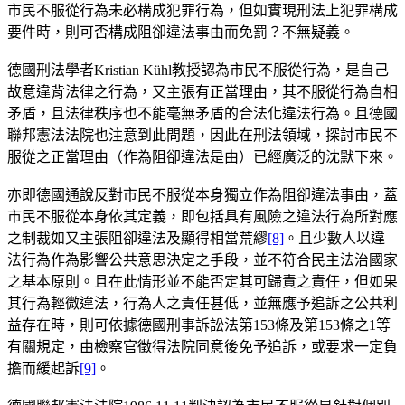
市民不服從行為未必構成犯罪行為，但如實現刑法上犯罪構成
要件時，則可否構成阻卻違法事由而免罰？不無疑義。
德國刑法學者Kristian Kühl教授認為市民不服從行為，是自己
故意違背法律之行為，又主張有正當理由，其不服從行為自相
矛盾，且法律秩序也不能毫無矛盾的合法化違法行為。且德國
聯邦憲法法院也注意到此問題，因此在刑法領域，探討市民不
服從之正當理由（作為阻卻違法是由）已經廣泛的沈默下來。
亦即德國通說反對市民不服從本身獨立作為阻卻違法事由，蓋
市民不服從本身依其定義，即包括具有風險之違法行為所對應
之制裁如又主張阻卻違法及顯得相當荒繆
[8]
。且少數人以違
法行為作為影響公共意思決定之手段，並不符合民主法治國家
之基本原則。且在此情形並不能否定其可歸責之責任，但如果
其行為輕微違法，行為人之責任甚低，並無應予追訴之公共利
益存在時，則可依據德國刑事訴訟法第153條及第153條之1等
有關規定，由檢察官徵得法院同意後免予追訴，或要求一定負
擔而緩起訴
[9]
。