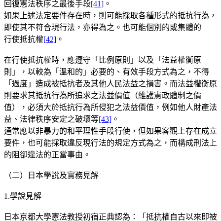
回復憲法秩序之最後手段
[41]
。
如果上述法定要件存在時，則可能採取各種形式的抵抗行為，
即使其不符合現行法，亦得為之。也可能個別的或集體的
行使抵抗權
[42]
。
在行使抵抗權時，應遵守「比例原則」以及「法益權衡原
則」，以較為「溫和的」必要的、有效手段方式為之，不得
「過度」造成被抵抗者及其他人民法益之損害。而法益權衡原
則要求其抵抗行為所追求之法益價值（維護憲政體制之價
值），必須大於抵抗行為所侵犯之法益價值，例如他人財產法
益、法律秩序安定之破壞等
[43]
。
通常應以非暴力的和平理性手段行使，但如果客觀上存在成立
要件，也可能採取違反現行法的規定方式為之，而構成刑法上
的阻卻違法的正當事由。
（二）日本學說及實務見解
1.學說見解
日本京都大學憲法教授初宿正典認為：「抵抗權自古以來即被