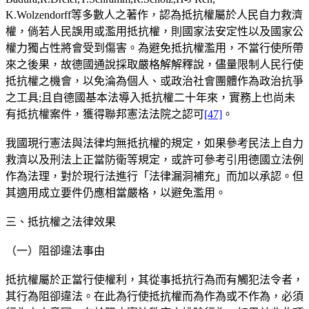
K.Wolzendorff等多數人之著作，認為抵抗權屬於人民自力救濟
權，倘若人民誤用或濫用抵抗權，則國家法安定性以及國家公
權力獨占性將會受到傷害。為避免抵抗權濫用，不當行使所帶
來之後果，故德國通說採取嚴格解解釋說，儘量限制人民行使
抵抗權之機會，以免淪為個人、或政治社會團體作為政治抗爭
之工具;且自德國基本法導入抵抗權二十年來，實務上也尚未
有抵抗權案件，獲得聯邦憲法法院之認可
[47]
。
我國現行憲法與法律均無抵抗權的規定，如果參考民法上自力
救濟以及刑法上正當防衛等規定，或許可參考引用德國立法例
作為法理，對於現行法進行「法律漏洞補充」而加以承認。但
其適用成立要件仍應相當嚴格，以避免濫用。
三、抵抗權之法律效果
（一）阻卻違法事由
抵抗權屬於正當行使權利，其從事抵抗行為而有觸犯法令者，
其行為阻卻違法。在此為行使抵抗權而為作為或不作為，必須