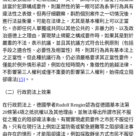
該當於犯罪構成要件，則蓋然性的第一眼可認為系爭行為具有
違法性之表徵。但再仔細觀察，斟酌個別案件之一切情況後，
進行法益衡量，可能在法律上，尤其是基本權利上可以正當
化。亦即任何人單獨或共同以其他公共的、非暴力的、以及政
治道德上之理由，實現禁止規範之構成要件時，如果其是對於
嚴重的不法，表示抗議，並且其抗議方式符合比例原則（包括
手段之適合性、必要性及相當性）時，則其行為具有基本法上
之正當性。但此種抗議行為，仍必須嚴格要求其正當性要件，
僅能於例外情形承認，例如在短時間內，象徵性的逾越法律、
不影響第三人權利或僅不重要的影響第三人權利，始得成立阻
卻違法
[15]
。。
（二）行政罰法上效果
在行政罰法上，德國學者Rudolf Rengier認為從德國基本法第
20條第4項之抵抗權以及其他理由，並無法導出所謂市民不服
從之獨立的阻卻違法事由。有關實現處罰要件之市民不服從行
為，只有在現行法上例如正當防衛或緊急避難等之阻卻違法事
由存在的情形，才能阻卻違法。例如採取靜坐方式市民不服從