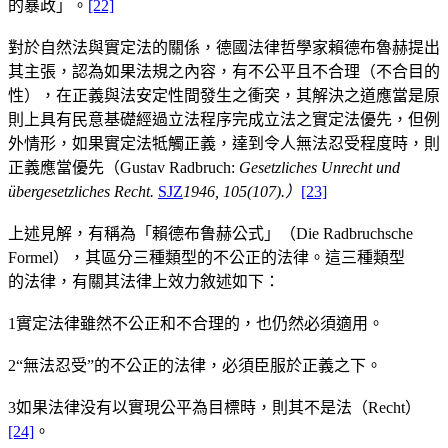
的暴政」。
[22]
對於自然法與實定法的關係，德國法律哲學家賴德布魯赫提出
其主張，認為如果法規之內容，有不公平且不合理（不合目的
性），在正義與法安定性間發生之衝突，其解決之道應當是原
則上具有民意基礎經過立法程序完成立法之實定法優先，但例
外情形，如果實定法牴觸正義，達到令人無法忍受程度時，則
正義應當優先（Gustav Radbruch:
Gesetzliches Unrecht und
übergesetzliches Recht
.
SJZ
1946, 105(107).
）
[23]
上述見解，有稱為「賴德布鲁赫公式」（Die Radbruchsche
Formel），其區分三種類型的不公正的法律。這三種類型
的法律，有關其法律上效力敘述如下：
1實定法律雖然不公正和不合理的，也仍然必須適用。
2“無法忍受”的不公正的法律，必須臣服於正義之下。
3如果法律没有以實現公平為目標時，則其不是法（Recht）
[24]
。