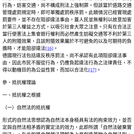
行為，妨害交通，尚不構成刑法上強制罪，但該當於道路交通
管理處罰規定時，即可單獨處罰秩序罰。此類情況已經實現處
罰要件，並不存在阻卻違法事由。蓋人民並無權利以故意加害
於第三人權益之方式，以吸引社會大眾之注意。只有在合法正
當行使憲法上集會遊行權利而必然產生妨礙交通等不利於第三
人的附隨效果，且該附隨效果屬於不可避免的以及可期待的負
擔時，才能阻卻違法
[16]
。
德國現行法包括違反秩序罰法，尚不承認有此項阻卻違法事
由，因此市民不服從行為，仍應負起違法行為之法律責任，不
得以動機目的為公益性質，而加以合法化
[17]
。
參、抵抗權理論
一、抵抗權之根據
（一）自然法的抵抗權
形式的自然法思想認為自然法本身極具有法的拘束效力，並否
定與自然法相矛盾的實定法的效力，此即所謂「自然法破棄實