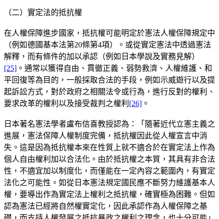
（二）實定法的抵抗權
在人權保障進步國家，抵抗權可能明定於憲法人權保障規定中
（例如德國基本法第20條第4項）。或從實定憲法中透過憲法
解釋，而有條件的加以承認（例如日本學說及實務見解）
[25]
。通常以獲得自由、貫徹正義、弱勢救濟、人權維護、和
平回復等為目的，一般採取合法的手段，例如示威遊行以及提
起訴訟方式，對於政府之相關法令或行為，進行反對的權利、
要求改革的權利以及接受裁判之權利
[26]
。
日本著名憲法學者盧布信喜教授認為：「隨著近代立憲主義之
進展，憲法保障人權制度完備，抵抗權因此從人權宣言中消
失。這是因為抵抗權本來在性質上就不適合於在實定法上作為
個人自由權利加以合法化。由於抵抗權之本質，其具有非合法
性，不適宜加以制度化，而僅能在一定內容之範圍內，有實定
法化之可能性。如從日本憲法規定國民應不斷努力維護基本人
權，要導出作為實定法上權利之抵抗權，確實極為困難。但如
認為憲法已經將自然權實定化，因此承認作為人權保障之基
礎，而支持人權發展之抵抗暴政之權利之理念，也十分可能」