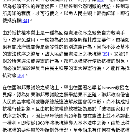
認為必須不法的違憲侵害，已經達到公然明顯的狀態，達到眾
所周知的程度，才可行使之。以免人民主觀上輕微認知，即行
使抵抗權
[34]
。
由於抵抗權本質上是一種為回復憲法秩序之緊急自力救濟手
段，為避免濫用，一般認為必須嚴格解釋其成立要件，包括如
果有關政府機關僅是偶發性的個別違憲行為，因尚不涉及基本
的憲法秩序之違反，故人民尚無憲法上之抵抗權
[35]
。又並非
對於所有違法或違憲的行為，都可以構成行使抵抗權的對象，
而必須是屬於違反自由民主秩序的重大違憲行為，才能作為抵
抗對象
[36]
。
在德國聯邦眾議院之網站上，舉出德國著名學者Isensee教授之
見解，認為如果聯邦眾議院之選舉結果不正確，聯邦政府侵害
人民的基本權利或聯邦總統違法解散國會等情形，尚不構成抵
抗權行使對象。且由於抵抗權條款被認為屬於「破壞國家和平
秩序之訴求」，因此早年德國有20年期間在憲法上並不承認此
一權利。即使從1968年將抵抗權導入基本法中之後，由於此種
抵抗權的要件屬於極端例外情況，至今尚未有任何符合抵抗權