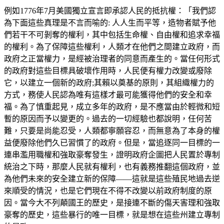
例如1776年7月美國獨立宣言即承認人民的抵抗權：「我們認
為下面這些真理是不言而喻的: 人人生而平等，造物者賦予他
們若干不可剝奪的權利，其中包括生命權、自由權和追求幸福
的權利。為了保障這些權利，人類才在他們之間建立政府，而
政府之正當權力，是經被治理者的同意而產生的。當任何形式
的政府對這些目標具破壞作用時，人民便有權力改變或廢除
它，以建立一個新的政府;其賴以奠基的原則，其組織權力的
方式，務使人民認為唯有這樣才最可能獲得他們的安全和幸
福。為了慎重起見，成立多年的政府，是不應當由於輕微和短
暫的原因而予以變更的。過去的一切經驗也都說明，任何苦
難，只要是尚能忍受，人類都寧願容忍，而無意為了本身的權
益便廢除他們久已習慣了的政府。但是，當追逐同一目標的一
連串濫用職權和強取豪奪發生，證明政府企圖把人民置於專制
統治之下時，那麼人民就有權利，也有義務推翻這個政府，並
為他們未來的安全建立新的保障——這就是這些殖民地過去逆
來順受的情況，也是它們現在不得不改變以前政府制度的原
因。當今大不列顛國王的歷史，是接連不斷的傷天害理和強取
豪奪的歷史，這些暴行的唯一目標，就是想在這些州建立專制