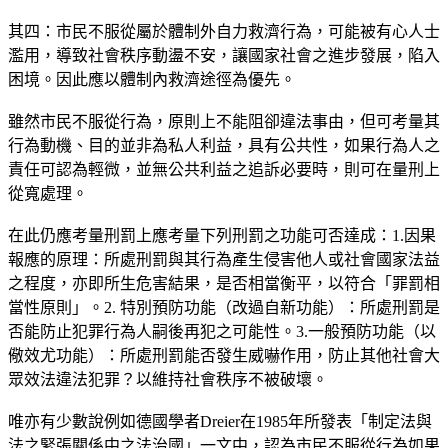
其四：市民不服從屬於體制外自力救濟行為，可能被有心人士
濫用，導致社會秩序動盪不安，讓國家社會之進步發展，陷入
困境。因此應以體制內救濟途徑為優先。
雖然市民不服從行為，原則上不能阻卻違法事由，但可考量其
行為動機、目的並非為私人利益，具有公共性，如果行為人之
責任可認為輕微，並無公共利益之追訴必要時，則可在量刑上
從寬處理。
在此仍應考量刑罰上應考量下列刑罰之功能可否達成：1.因果
報應的原理：所處刑罰與其行為產生侵害他人或社會國家法益
之程度，亦即所生危害結果，是否相當衡平，以符合「罪罰相
當性原則」。2. 特別預防功能（改過自新功能）：所處刑罰是
否能防止犯罪行為人嗣後再犯之可能性。3.一般預防功能（以
儆效尤功能）：所處刑罰能否發生威嚇作用，防止其他社會大
眾效法違法犯罪？以維持社會秩序不被破壞。
唯亦有少數說例如德國學者Dreier在1985年所發表「制定法與
法之緊張關係中之法治國」一文中，認為市民不服從行為如果