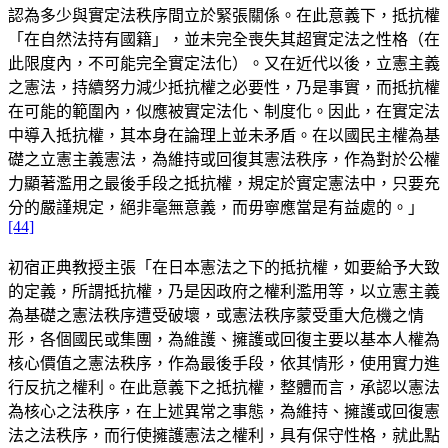
認為多少與實定法秩序間立於緊張關係。在此意義下，抵抗權
「在自然法持有國籍」，並未完全喪失其超實定法之性格（在
此限度內，不可能完全實定法化）。又在近代以後，立憲主義
之憲法，持續努力減少抵抗權之必要性，乃是事實，而抵抗權
在可能的範圍內，似應被實定法化、制度化。因此，在實定法
中導入抵抗權，其本身在論理上並未矛盾。在以國民主權為基
礎之立憲主義憲法，為維持或回復其憲法秩序，作為對於公權
力顯著濫用之最後手段之抵抗權，規定於實定憲法中，只要充
分的嚴謹規定，絕非毫無意義，而毋寧應當是有益處的。」
[44]
初宿正典教授主張「在日本憲法之下的抵抗權，如要給予大致
的定義，所謂抵抗權，乃是因政府之權利濫用等，以立憲主義
為基礎之憲法秩序遭受破壞，或憲法秩序蒙受重大危機之情
形，各個國民或集團，為維護、擁護或回復主要以基本人權為
核心價值之憲法秩序，作為最後手段，依其情形，使用實力進
行反抗之權利。在此意義下之抵抗權，整體而言，承認以憲法
為核心之法秩序，在上述異常之事態，為維持、擁護或回復憲
法之法秩序，而行使擁護憲法之權利，具有保守性格，就此點