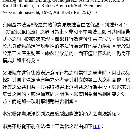
Herzog, in: Maunz/Dürig, Grundgesetz, Stand März 2001, Art. 8
Rn. 100; Ladeur, in: Ridder/Breitbach/Rühl/Steinmeier,
Versammlungsrecht, 1992, Art. 8 GG Rn. 25).）。
有關基本法第8條之集體的意見表達自由之保護，到達非和平
（Unfriedlichkeit）之界限為止。非和平在憲法上如同共同攜帶
武器之相同的層次處理。如果其行為會發生某些危害，例如對
於人身或物品進行攻擊性的不法行為或其他暴力活動。至於對
於第三人產生妨害，縱然是故意的，而不僅是容忍的，仍尚不
構成非和平行為。
又法院在進行集體表達意見行為之相當性之審查時，因此必須
探討其自主決定權有無充分考量其對立的第三人之利益或一般
社會之公共利益，其採取損害上述利益之行為手段，以追求其
集會之目的，應評價其間之關係，以查明為保護相衝突之法
益，而施加一項刑事制裁是否相當。
本案聯邦憲法法院判決最後駁回憲法訴願人之憲法訴願。
市民不服從不能在法律上正當化之理由如下
[13]
：