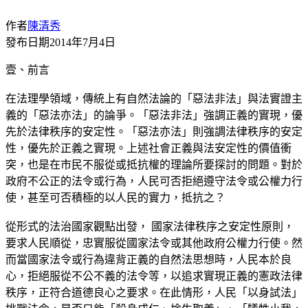
作者
陳清秀
發布日期
2014年7月4日
壹、前言
在法理學領域，傳統上有自然法論的「惡法非法」與法實證主
義的「惡法亦法」的論爭。「惡法非法」強調正義的實現，優
先於法律秩序的安定性。「惡法亦法」則強調法律秩序的安定
性，優先於正義之實現。上述社會正義與法安定性的價值衝
突，也是在市民不服從或抵抗權的理論所要探討的問題。對於
政府不公正的法令或行為，人民可否拒絕遵守法令或公權力行
使，甚至可否積極的以人民的實力，抵抗之？
從形式的法治國家觀點出發， 國家法律秩序之安定性原則，
要求人民順從，忠實服從國家法令或其他政府公權力行使。然
而當國家法令或行為違背正義的自然法思想時，人民本於良
心，拒絕服從不公不義的法令等，以追求實現正義的憲政法律
秩序，正符合道德良心之要求。在此情形，人民「以身試法」