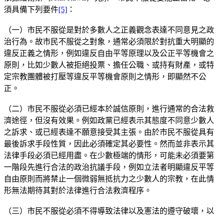
須具備下列要件
[5]
：
（一）市民不服從是對於多數人之正義觀念表達不同意見之政
治行為。故市民不服從之對象，通常必須限於對抗重大明顯的
違反正義之情形，例如違反自由平等原理以及公正平等機會之
原則，比如少數人被拒絕投票、擔任公職、或持有財產，或特
定宗教團體被打壓等違反平等機會原則之情形，即顯然不公
正。
（二）市民不服從必須已經本於誠信原則，進行通常的合法救
濟途徑，但沒有效果。例如政黨已經表示其態度不同意少數人
之訴求、或已經表達不願意接受其主張。由於市民不服從具有
最後訴求手段性質，因此必須確定其必要性。然而並非表示其
法律手段必須已經用盡。在少數極端的情形，可能未必須要第
一階段先進行合法的政治抗議手段，例如立法者明顯違反平等
自由原則而將禁止一個微弱無抵抗力之少數人的宗教，在此情
形無法期待其對於法律進行合法救濟程序。
（三）市民不服從必須不得導致法律以及憲法的遵守破壞，以