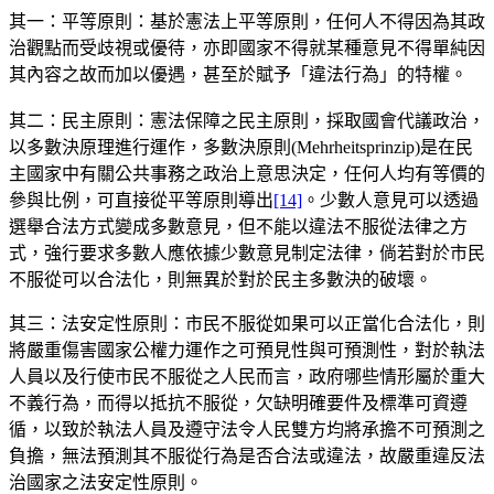
其一：平等原則：基於憲法上平等原則，任何人不得因為其政
治觀點而受歧視或優待，亦即國家不得就某種意見不得單純因
其內容之故而加以優遇，甚至於賦予「違法行為」的特權。
其二：民主原則：憲法保障之民主原則，採取國會代議政治，
以多數決原理進行運作，多數決原則(Mehrheitsprinzip)是在民
主國家中有關公共事務之政治上意思決定，任何人均有等價的
參與比例，可直接從平等原則導出
[14]
。少數人意見可以透過
選舉合法方式變成多數意見，但不能以違法不服從法律之方
式，強行要求多數人應依據少數意見制定法律，倘若對於市民
不服從可以合法化，則無異於對於民主多數決的破壞。
其三：法安定性原則：市民不服從如果可以正當化合法化，則
將嚴重傷害國家公權力運作之可預見性與可預測性，對於執法
人員以及行使市民不服從之人民而言，政府哪些情形屬於重大
不義行為，而得以抵抗不服從，欠缺明確要件及標準可資遵
循，以致於執法人員及遵守法令人民雙方均將承擔不可預測之
負擔，無法預測其不服從行為是否合法或違法，故嚴重違反法
治國家之法安定性原則。