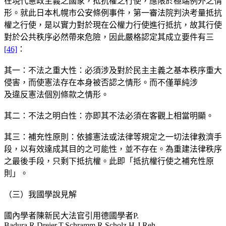
在現代憲政主義之國家，抵抗權之行使，應限於極端例外之情
形。就此日本札幌市公安條例事件，第一審法院判決考量抵抗
權之行使，是以實力對於現在公權力行使進行抵抗，故其行使
對於公共秩序必然帶來危險，因此嚴格認定其成立要件有三
[46]
：
其一：不法之重大性：必須涉及對於民主主義之基本秩序重大
侵害，而使憲法存在本身被否認之情形。而不僅單純涉
及違反憲法個別條款之情形。
其二：不法之明白性：亦即其不法必須在客觀上相當明顯。
其三：補充性原則：依據憲法或法律等規定之一切法律救濟手
段，以有效達成其目的之可能性，並不存在。為重建法律秩序
之最後手段，只剩下抵抗權。此即「抵抗權行使之補充性原
則」。
（三）我國學說見解
國內學者陳新民大法官引用德國學者P.
Badura,R.Dreier,T.Schramm,R.Scholz,H-J Reh,