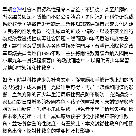
早期
台灣
社會人們認為性是令人害羞、不道德，甚至骯髒的，
所以諱莫如深，隱蔽而不願公開談論，更何況進行科學研究或
系統教學，導致青少年缺乏正確性知識來保護自己或與他人建
立良好的性別關係，衍生嚴重的雛妓、情殺，以及不安全性行
為感染愛滋或性病等社會問題。然而因80年代愛滋病席捲全
球，讓性教育受到世界各國重視獲得開展，台灣行政院教育改
革審議委員會也自1996年起，主張將兩性教育議題納入國民中
小學九年一貫課程綱要
[1]
的教改理念中，以提供青少年學習
完整的性知識和性教育。
如今，隨著科技進步與社會文明，從電腦和手機行動上網的普
及與便利，成人書刊、光碟唾手可得，再加上媒體和同儕的影
響，血氣方剛的青少年生活周遭性資訊防不勝防、充滿誘惑。
家長面對日益增多的校園春色、孩子偷嚐禁果、未婚懷孕與墮
胎等負面新聞，怎能不未雨綢繆，避免青年學子情慾失控而影
響未來與前途，因此，咸認應讓孩子們從小接受正確的性教
育，並培養健全的性態度。有鑒於此，本文試從性教育的相關
概念出發，探討性教育的重要性及其影響。