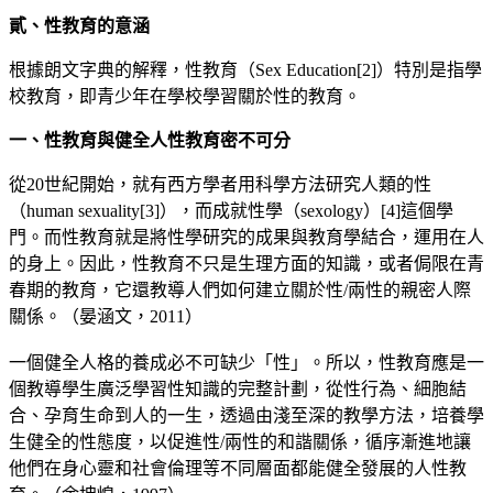
貳、
性教育的意涵
根據朗文字典的解釋，性教育（Sex Education
[2]
）特別是指學
校教育，即青少年在學校學習關於性的教育。
一、
性教育與健全人性教育密不可分
從20世紀開始，就有西方學者用科學方法研究人類的性
（human sexuality
[3]
），而成就性學（sexology）
[4]
這個學
門。而性教育就是將性學研究的成果與教育學結合，運用在人
的身上。因此，性教育不只是生理方面的知識，或者侷限在青
春期的教育，它還教導人們如何建立關於性/兩性的親密人際
關係。（晏涵文，2011）
一個健全人格的養成必不可缺少「性」。所以，性教育應是一
個教導學生廣泛學習性知識的完整計劃，從性行為、細胞結
合、孕育生命到人的一生，透過由淺至深的教學方法，培養學
生健全的性態度，以促進性/兩性的和諧關係，循序漸進地讓
他們在身心靈和社會倫理等不同層面都能健全發展的人性教