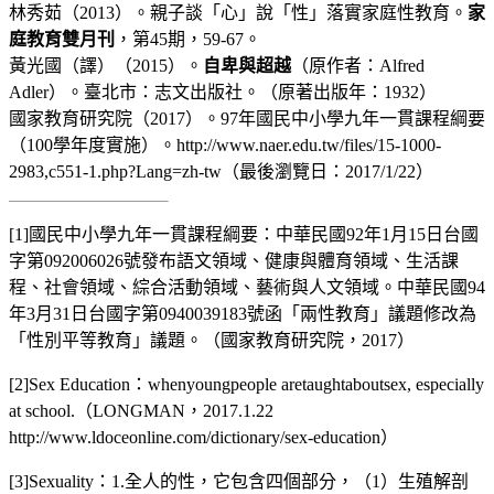
林秀茹（2013）。親子談「心」說「性」落實家庭性教育。
家
庭教育雙月刊
，第45期，59-67。
黃光國（譯）（2015）。
自卑與超越
（原作者：Alfred
Adler）。臺北市：志文出版社。（原著出版年：1932）
國家教育研究院（2017）。97年國民中小學九年一貫課程綱要
（100學年度實施）。http://www.naer.edu.tw/files/15-1000-
2983,c551-1.php?Lang=zh-tw（最後瀏覽日：2017/1/22）
[1]
國民中小學九年一貫課程綱要：中華民國92年1月15日台國
字第092006026號發布語文領域、健康與體育領域、生活課
程、社會領域、綜合活動領域、藝術與人文領域。中華民國94
年3月31日台國字第0940039183號函「兩性教育」議題修改為
「性別平等教育」議題。（國家教育研究院，2017）
[2]
Sex Education：whenyoungpeople aretaughtaboutsex, especially
at school.（LONGMAN，2017.1.22
http://www.ldoceonline.com/dictionary/sex-education）
[3]
Sexuality：1.全人的性，它包含四個部分，（1）生殖解剖