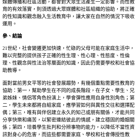
媒體傳播和社區活動，都會對大眾生活產生一定影響。而性教
育的有效落實，則須透過大眾媒體和社區組織的協助，將正確
的性知識和觀念融入生活教育中，讓大家在自然的情況下吸收
運用。
參、
結論
21世紀，社會變遷更加快速，忙碌的父母可能在家庭生活中，
難以完整的提供孩子正確的性生理、性心理、性態度、性倫
理、性觀念與性法治等層面的知識，因此仍需要學校和社會協
助教導。
面對當前男女平等的社會發展趨勢，有幾個重點需要性教育的
協助：第一，幫助學生在不同的成長階段，在子女、學生、兄
弟姊妹、情侶等角色扮演上，學會彈性應用自身性別角色；第
二，學生未來都將自組家庭，應學習如何與異性交往和選擇配
偶；第三，唯有與伴侶建立永久的知己或朋有關係，才能共同
分享快樂和痛苦，以緊密連結彼此的情感，建立穩固的婚姻關
係；第四，培養學生批判和分辨事物的能力，以降低不當性資
訊對身心的危害，而這些都需要家庭、學校和社會傳授性教