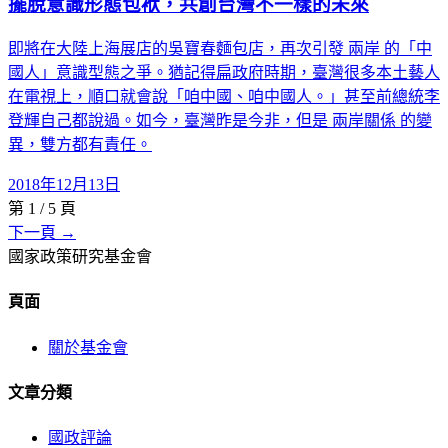
擺脫意識形態包袱，共創台灣不一樣的未來
即將在大陸上海展店的吳寶春麵包店，再次引發 兩岸 的「中
國人」意識型態之爭。猶記得扁政府時期，臺灣很多本土藝人
在電視上，順口就會說「咱中國、咱中國人。」甚至前總統李
登輝自己都說過。如今，臺灣昨是今非，但是 兩岸關係 的變
異，雙方都有責任。
2018年12月13日
第
1
/
5
頁
下一頁 →
國家政策研究基金會
頁面
關於基金會
文章分類
國政評論