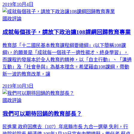
2019年10月4日
國政評論
成就每個孩子，請放下政治讓108課綱回歸教育專業
教育部「十二國民基本教育課程綱要總綱」(以下簡稱108課
綱)，的願景是「成就每一個孩子－適性揚才、終身學習」，
而課程的發展本於全人教育的精神，以「自主行動」、「溝通
互動」及「社會參與」為基本理念。希望藉由108課綱，帶動
新一波的教育改革，讓
2019年10月3日
國政評論
我們可以期待回鍋的教育部長？
民進黨 政府因應去（107）年底縣市長 九合一選舉 失利，行
政院前院長 賴清德 109年1月10日宣布內閣總辭，繼任者 蘇貞