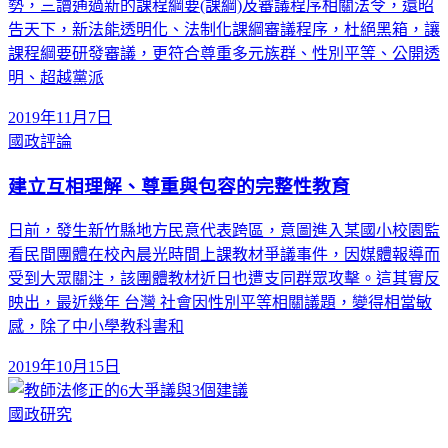
勢，三讀通過新的課程綱要(課綱)及審議程序相關法令，還昭
告天下，新法能透明化、法制化課綱審議程序，杜絕黑箱，讓
課程綱要研發審議，更符合尊重多元族群、性別平等、公開透
明、超越黨派
2019年11月7日
國政評論
建立互相理解、尊重與包容的完整性教育
日前，發生新竹縣地方民意代表跨區，意圖進入某國小校園監
看民間團體在校內晨光時間上課教材爭議事件，因媒體報導而
受到大眾關注，該團體教材近日也遭支同群眾攻擊。這其實反
映出，最近幾年 台灣 社會因性別平等相關議題，變得相當敏
感，除了中小學教科書和
2019年10月15日
國政研究