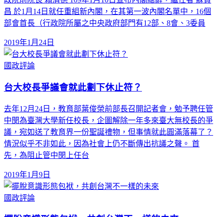
昌 於1月14日就任重組新內閣，在其第一波內閣名單中，16個
部會首長（行政院所屬之中央政府部門有12部、8會、3委員
2019年1月24日
國政評論
台大校長爭議會就此劃下休止符？
去年12月24日，教育部葉俊榮前部長召開記者會，勉予聘任管
中閔為臺灣大學新任校長，企圖解除一年多來臺大無校長的爭
議，宛如送了教育界一份聖誕禮物，但事情就此圓滿落幕了？
情況似乎不非如此，因為社會上仍不斷傳出抗議之聲。 首
先，為阻止管中閔上任台
2019年1月9日
國政評論