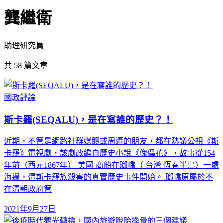
龔繼衛
助理研究員
共
58
篇文章
國政評論
斯卡羅(SEQALU)，是在寫誰的歷史？！
近期，不管是網路社群媒體或周遭的朋友，都在熱議公視《斯
卡羅》電視劇，該劇改編自歷史小說《傀儡花》，故事從154
年前（西元1867年） 美國 商船在瑯嶠（ 台灣 恆春半島）一處
海邊，遭斯卡羅族殺害的真實歷史事件開始。 瑯嶠原屬於不
在清朝政府管
2021年9月27日