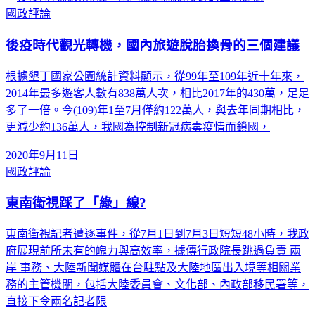
國政評論
後疫時代觀光轉機，國內旅遊脫胎換骨的三個建議
根據墾丁國家公園統計資料顯示，從99年至109年近十年來，
2014年最多遊客人數有838萬人次，相比2017年的430萬，足足
多了一倍。今(109)年1至7月僅約122萬人，與去年同期相比，
更減少約136萬人，我國為控制新冠病毒疫情而鎖國，
2020年9月11日
國政評論
東南衛視踩了「綠」線?
東南衛視記者遭逐事件，從7月1日到7月3日短短48小時，我政
府展現前所未有的魄力與高效率，據傳行政院長跳過負責 兩
岸 事務、大陸新聞媒體在台駐點及大陸地區出入境等相關業
務的主管機關，包括大陸委員會、文化部、內政部移民署等，
直接下令兩名記者限