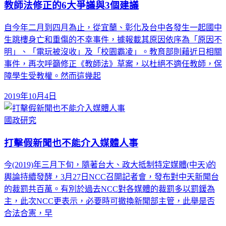
教師法修正的6大爭議與3個建議
自今年二月到四月為止，從宜蘭、彰化及台中各發生一起國中
生跳樓身亡和重傷的不幸事件，據報載其原因依序為「原因不
明」、「電玩被沒收」及「校園霸凌」。教育部則藉近日相關
事件，再次呼籲修正《教師法》草案，以杜絕不適任教師，保
障學生受教權。然而這幾起
2019年10月4日
國政研究
打擊假新聞也不能介入媒體人事
今(2019)年三月下旬，隨著台大、政大抵制特定媒體(中天)的
輿論持續發酵，3月27日NCC召開記者會，發布對中天新聞台
的裁罰共百萬。有別於過去NCC對各媒體的裁罰多以罰鍰為
主，此次NCC更表示，必要時可撤換新聞部主管，此舉是否
合法合憲，早