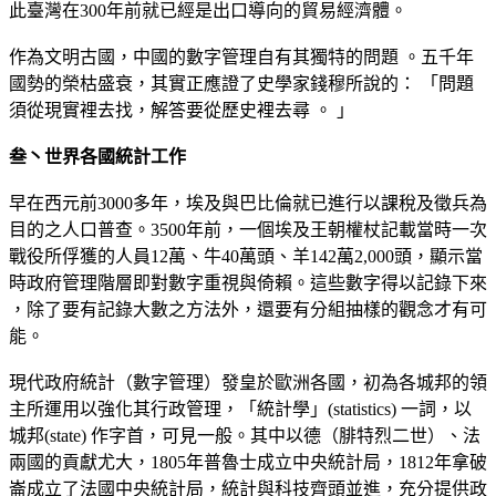
此臺灣在300年前就已經是出口導向的貿易經濟體。
作為文明古國，中國的數字管理自有其獨特的問題 。五千年
國勢的榮枯盛衰，其實正應證了史學家錢穆所說的： 「問題
須從現實裡去找，解答要從歷史裡去尋 。 」
叁丶世界各國統計工作
早在西元前3000多年，埃及與巴比倫就已進行以課稅及徵兵為
目的之人口普查。3500年前，一個埃及王朝權杖記載當時一次
戰役所俘獲的人員12萬、牛40萬頭、羊142萬2,000頭，顯示當
時政府管理階層即對數字重視與倚賴。這些數字得以記錄下來
，除了要有記錄大數之方法外，還要有分組抽樣的觀念才有可
能。
現代政府統計（數字管理）發皇於歐洲各國，初為各城邦的領
主所運用以強化其行政管理，「統計學」(statistics) 一詞，以
城邦(state) 作字首，可見一般。其中以德（腓特烈二世）、法
兩國的貢獻尤大，1805年普魯士成立中央統計局，1812年拿破
崙成立了法國中央統計局，統計與科技齊頭並進，充分提供政