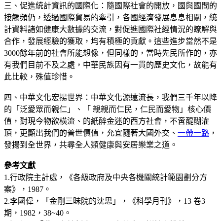
三、促進統計資訊的國際化：隨國際社會的開放，國與國間的
接觸頻仍，透過國際貿易的牽引，各國經濟發展息息相關，統
計資料諸如健康大數據的交流，對促進國際社經情況的瞭解與
合作，發展經驗的獲取，均有積極的貢獻。這些進步當然不是
3000餘年前的社會所能想像，但同樣的，當時先民所作的，亦
有我們目前不及之處，中華民族因有一貫的歷史文化，故能有
此比較，殊值珍惜。
四、中華文化宏揚世界：中華文化源遠流長，我們三千年以降
的「泛愛眾而親仁」、「 親親而仁民，仁民而愛物」核心價
值，對現今物欲橫流、的紙醉金迷的西方社會，不啻醍醐灌
頂，更顯出我們的普世價值，允宜隨著大國外交、
一帶一路
，
發揚到全世界，共尋全人類健康與安居樂業之道。
參考文獻
1.行政院主計處，《各級政府及中央各機關統計範園劃分方
案》，1987。
2.李國偉，「金剛三昧院的沈思」，《科學月刊》，13 卷3
期，1982，38~40。