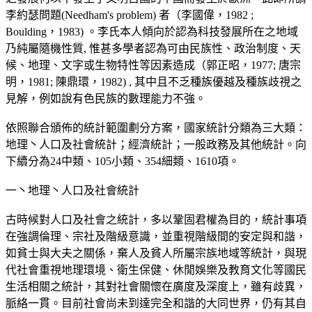
李約瑟問題(Needham's problem) 者（李國偉，1982 ;
Boulding，1983) 。李氏本人傾向於認為科技發展所在之地域
乃純屬隨機性質, 惟甚多學者認為可由民族性、政治制度、天
候、地理、文字或生物特性等因素造成（郭正昭，1977; 唐宗
明，1981; 陳鼎環，1982) , 其中且不乏種族優越及種族歧視之
見解，例如說有色民族的數理能力不強。
依照聯合頒佈的統計範圍劃分方案，國家統計分類為三大類：
地理丶人口及社會統計；經濟統計；一般政務及其他統計。向
下續分為24中類、105小類、354細類、1610項。
一丶地理丶人口及社會統計
古時候對人口及社會之統計，多以鞏固君權為目的，統計事項
在強調倫理、宗社及階級意識，並重視階級間的安定與和諧，
如貧士與大夫之關係，棄人及貧人所屬宗族地域等統計，與現
代社會重視地理環境、衛生保健、休閒娛樂及教育文化等國民
生活相關之統計，其對社會關懷在廣度及深度上，雖有歧異，
脈絡一貫。目前社會尚未到達完全和諧的大同世界，仍有其自