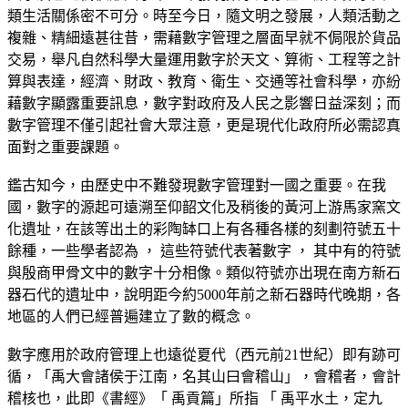
類生活關係密不可分。時至今日，隨文明之發展，人類活動之
複雜、精細遠甚往昔，需藉數字管理之層面早就不侷限於貨品
交易，舉凡自然科學大量運用數字於天文、算術、工程等之計
算與表達，經濟、財政、教育、衛生、交通等社會科學，亦紛
藉數字顯露重要訊息，數字對政府及人民之影響日益深刻；而
數字管理不僅引起社會大眾注意，更是現代化政府所必需認真
面對之重要課題。
鑑古知今，由歷史中不難發現數字管理對一國之重要。在我
國，數字的源起可遠溯至仰韶文化及稍後的黃河上游馬家窯文
化遺址，在該等出土的彩陶缽口上有各種各樣的刻劃符號五十
餘種，一些學者認為 ， 這些符號代表著數字 ， 其中有的符號
與殷商甲骨文中的數字十分相像。類似符號亦出現在南方新石
器石代的遺址中，說明距今約5000年前之新石器時代晚期，各
地區的人們已經普遍建立了數的概念。
數字應用於政府管理上也遠從夏代（西元前21世紀）即有跡可
循，「禹大會諸侯于江南，名其山曰會稽山」，會稽者，會計
稽核也，此即《書經》「 禹貢篇」所指 「 禹平水土，定九