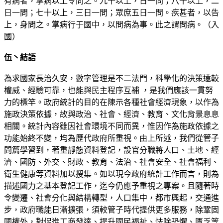
有病者，掌病以上令問之。九十以上，日一問；八十以上，二
日一問；七十以上，三日一問；眾庶五日一問。疾甚者，以告
上，身問之。掌病行于國中，以問病為事。此之謂問病。（入
國）
伍丶結語
為求國家長治久安，數字管理是不二法門，科學化的決策遠較
權威、經驗可靠，也能與民主程序互補 ，是我們應該一貫努
力的標竿。政府統計的目的在陳示各種社會經濟現象，以作為
施政決策依據，故與政治、社會、經濟、教育、文化背景息息
相關。統計內容雖因社會環境不同而異，惟因作為施政依據之
功能始終不變，均為歷代政府所重視。由上所述，我們從管子
問篇學習到，著重靜態資料登記，設官分職將人口、土地、經
濟、國防、外交、財政、教育、法治、社會安全、社會福利、
衛生健康等資料加以搜集。如以現今政府統計工作而言，則為
描述國力之基本登記工作，迄今仍應予重視之專案。且隨著時
令變遷、社會分化與結構轉型，人口集中，都市興起，交通進
步，政府職能日漸擴張，須較管子時代提供更多服務，除鞏固
國權外，對促進工商發達、提升國民福祉、怯除恐懼、匱乏等