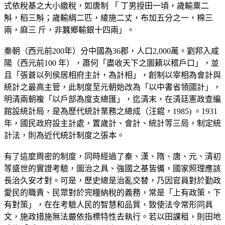
式依稅基之大小繳稅，如唐制 「 丁男授田一頃，歲輸粟二
斛，稻三斛；歲輸絹二匹，綾施二丈，布加五分之一，棉三
兩，麻三 斤，非蠶鄉輸銀十四兩」。
秦朝（西元前200年）分中國為36郡，人口2,000萬。劉邦入咸
陽（西元前100 年），蕭何「盡收天下之圖籍以稽戶口」，並
且「張蒼以列侯居相府主計，為計相」，創制以宰相為會計與
統計之最高主管，此制度至元朝始改為「以中書省領國計」，
明清兩朝複「以戶部為度支總匯」，迄清末，在清廷憲政查編
館設統計局，是為歷代統計業務之總成（汪錕，1985) 。1931
年，國民政府設主計處，置歲計、會計、統計等三局，制定統
計法，則為近代統計制度之張本。
有了這麼周密的制度，同時經過了秦、漢、隋、唐、元、清初
等盛世的實證考驗，圖治之具、強國之基皆備，國家照理應該
長治久安才對。可是，歷史總是治亂交替，乃因官員對於勤政
愛民的職責、民眾對於完糧納稅的義務，常是「上有政策，下
有對策」，在在考驗人民的智慧和品質，致使法令常形同具
文，施政措施無法嚴依指標特性去執行。若以田課租，則田地