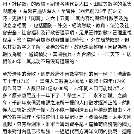
州，計民數」的政績。嗣後各朝代對人口、田賦等數字的蒐集
與應用 ，益趨普遍與深入。至管仲（西元前725年-前645）
時，更提出「問篇」之六十五問， 其內容均與統計數字及施
政息息相關 ， 包括國防、外交、經濟財政、教育、法治及社
會安全、社會福利及行政管理等項，足見管仲對數字管理重視
程度。管子當時身處春秋群雄並起時代 ， 外在局勢險惡，但
以其對數字之了解，並善於管理，故能運籌帷幄，因禍為福，
轉敗為勝 ， 通貨積財，富國強兵，九合諸侯，一匡天下 ， 居
相位40年，其成功不是沒有道理的。
至於清朝的衰敗，則是政府不善數字管理的另一例子；清康熙
五十年(1712） ， 當時人口數為2,400萬，乾隆十四年(1749）
再作普查，人數已達1億8,000萬 ，37年間人口何能增7倍之
多？原來康熙五十一年下了 「 孳生人丁 ， 永不加賦」之諭
令，千餘年來備受庸調之法所干擾的人口數才逐漸正確。然則
僅人口統計改進一端，終不能一掃明清五百年積弱的根由。不
善於數字管理，使得整個王朝民窮財乏，資源枯竭，太平天國
亂起，只有靠湘軍、淮軍自籌戰費平亂。這種苟延殘喘的國力
用來對付內亂已很勉強，一遇近代西方海洋文明的挑戰，適應