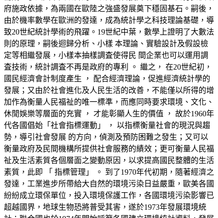
府施政依據，為兩國在歐陸之強盛發展奠下穩固基石。嗣後，
由於機率數學在歐洲的發達，成為統計學之科技理論基礎，導
致20世紀統計學術的飛躍。19世紀中葉，數學上證明了大數法
則的原理，嗣後迴歸分析、小樣 本理論、實驗設計及假設檢
定等相繼發展，小樣本抽樣調査使得民 間企業也可以運用調
査技術，統計調査不再是政府的專利 。 繼之， 在20世紀初，
國民經濟會計制度產生 ， 配合經濟理論，促進經濟統計學的
發展；又由於社會進化及人民生活的改善，不能僅以所得的增
加作為衡量人民福祉的唯一標準，而應同時要求環境、文化、
休閒娛樂等層面的充實 ， 才能彰顯人生的價值 ， 故於1960年
代各國倡始「社會指標運動」 ， 以指標衡量社會的現況與趨
勢，導引社會發展 的方向，偵測及預防困難之發生；又可以
衡量政府及民間機構所提供社會服務的績效；更可衡量人民福
祉及生活素質各個層面之變動原因，以求提高國民整體的生活
素質，此即 「 指標管理」 。 到了1970年代初期，隨著經濟之
發達，工業進步所帶給大自然的環境污染日益嚴重，歐美各國
紛紛成立環保單位，投入環境保護工作，各國環境污染影響已
超越國界，地球生物恐將普受其害，遂於1973年發展環境統