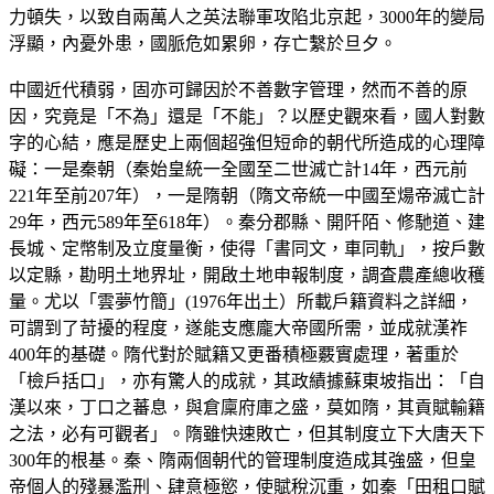
力頓失，以致自兩萬人之英法聯軍攻陷北京起，3000年的變局
浮顯，內憂外患，國脈危如累卵，存亡繫於旦夕。
中國近代積弱，固亦可歸因於不善數字管理，然而不善的原
因，究竟是「不為」還是「不能」？以歷史觀來看，國人對數
字的心結，應是歷史上兩個超強但短命的朝代所造成的心理障
礙：一是秦朝（秦始皇統一全國至二世滅亡計14年，西元前
221年至前207年），一是隋朝（隋文帝統一中國至煬帝滅亡計
29年，西元589年至618年）。秦分郡縣、開阡陌、修馳道、建
長城、定幣制及立度量衡，使得「書同文，車同軌」，按戶數
以定縣，勘明土地界址，開啟土地申報制度，調査農產總收穫
量。尤以「雲夢竹簡」(1976年出土）所載戶籍資料之詳細，
可謂到了苛擾的程度，遂能支應龐大帝國所需，並成就漢祚
400年的基礎。隋代對於賦籍又更番積極覈實處理，著重於
「檢戶括口」，亦有驚人的成就，其政績據蘇東坡指出：「自
漢以來，丁口之蕃息，與倉廩府庫之盛，莫如隋，其貢賦輸籍
之法，必有可觀者」。隋雖快速敗亡，但其制度立下大唐天下
300年的根基。秦、隋兩個朝代的管理制度造成其強盛，但皇
帝個人的殘暴濫刑、肆意極慾，使賦稅沉重，如秦「田租口賦