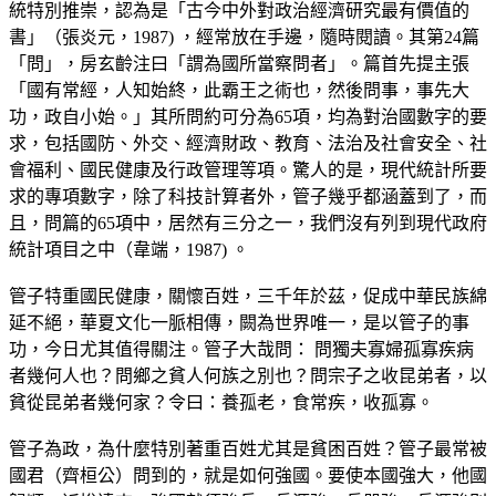
統特別推崇，認為是「古今中外對政治經濟研究最有價值的
書」（張炎元，1987) ，經常放在手邊，隨時閱讀。其第24篇
「問」，房玄齡注曰「謂為國所當察問者」。篇首先提主張
「國有常經，人知始終，此霸王之術也，然後問事，事先大
功，政自小始。」其所問約可分為65項，均為對治國數字的要
求，包括國防、外交、經濟財政、教育、法治及社會安全、社
會福利、國民健康及行政管理等項。驚人的是，現代統計所要
求的專項數字，除了科技計算者外，管子幾乎都涵蓋到了，而
且，問篇的65項中，居然有三分之一，我們沒有列到現代政府
統計項目之中（韋端，1987) 。
管子特重國民健康，關懷百姓，三千年於茲，促成中華民族綿
延不絕，華夏文化一脈相傳，闕為世界唯一，是以管子的事
功，今日尤其值得關注。管子大哉問： 問獨夫寡婦孤寡疾病
者幾何人也？問鄉之貧人何族之別也？問宗子之收昆弟者，以
貧從昆弟者幾何家？令曰：養孤老，食常疾，收孤寡。
管子為政，為什麼特別著重百姓尤其是貧困百姓？管子最常被
國君（齊桓公）問到的，就是如何強國。要使本國強大，他國