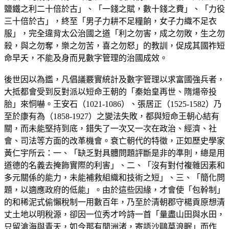
鹽鐵之利二十倍於古」、「一錢之賦，數十錢之費」、「力役
三十倍於古」，終至「男子力耕不足糧餉，女子力織不足衣
服」，完全違背太公治國之道「利之勿害，成之勿敗，生之勿
殺，與之勿奪，樂之勿苦，喜之勿怒」的教訓，促成其國祚短
命早夭，不能及身而見數字管理的治國成效。
後世因以為鑑，凡倡議覈實統計及數字管理以求富國強兵者，
大抵都會受到反對派以短命王朝的「秦始皇再世、隋煬帝投
胎」來恫嚇。王安石（1021-1086）、張居正（1525-1582）乃
至於康有為（1858-1927）之變法失敗，都與短命王朝心結有
關，而未能堅持到底，錯失了一次又一次在政治、經濟、社
會、司法等方面的改革機會。衰亡朝代的特徵，正如歷史學家
黃仁宇所云：一、「缺乏對具體問題評斷是非的準則，總是用
道德的名義去掩飾實際的利害」、二、「沒有對付複雜因素和
多元關係的能力，未能補救組織和技術之短」、三、「簡化問
題，以適應政府的低能」。由於這些因緣，才會使「包幹制」
的和稀泥式偷懶稅制一用數百年，乃至於清朝郡守楊貢原想清
丈土地以明稅源，卻因一位秀才吟詩一首「量盡山田與水田，
只留滄海與青天，如今那有閒洲渚，寄語沙鷗莫浪眠」而作