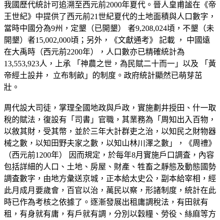
我國歷代統計可追溯至西元前2000年夏代。晉人皇甫謐在《帝
王世紀》中提供了西元前21世紀夏代的土地面積與人口數字，
當時中國分為9州，定墾（已開墾） 者9,208,024頃，不墾（未
開墾）者15,002,000頃；另外，《文獻通考》 記載 ， 中國遠
在大禹時（西元前2200年），人口數亦已精確統計為
13,553,923人，上承 「神農之世，為民賦二十而一」以及 「黃
帝經土設井， 立布制畝」的制度。政府統計顯然已萌芽茁
壯。
周代設大司徒，掌理全國地政與戶政，實施劃井授田、什一取
稅的賦法，復設有「司書」官職，其業務為「周知出入百物，
以敘其財，受其幣，並於三年大計群吏之治，以知民之財物器
械之數，以知田野夫家之數，以知山林川澤之數」，《周禮》
（西元前1200年） 因而規定，於每年8月實施戶口調査，內容
包括詳細的人口、土地、房屋、財產、牲畜之靜態及動態國勢
調査數字，由地方彙送京城，正本給太史公，副本給宰相，經
此月成月要歲會，百官以治，萬民以察，形諸制度，統計在此
時已作為考核之依據了。逐漸發展出租庸調稅法，有田就有
租，有身就有庸，有戶就有調，分別以穀糧、勞役、絲麻等方