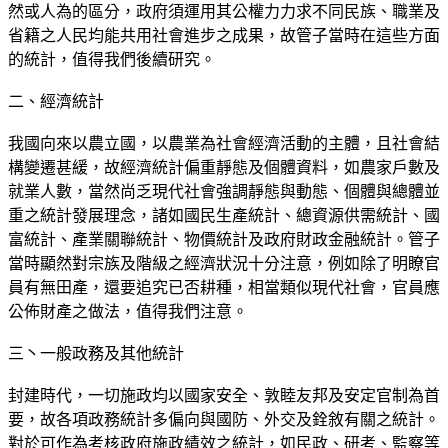
然或人為的區分，政府須運用其公權力力求不同民族、職業及
省籍之人民均能共用社會進步之成果，故管子當時在這些方面
的統計，值得我們後續研究。
二、經濟統計
我國向來以農立國，以農業為社會經濟活動的主體，且社會結
構變遷甚緩，故經濟統計偏重靜態及個體資料，如農家戶數及
就業人數，當然尚乏現代社會強調靜態與動態、個體與總體並
重之統計發展理念，諸如國民生產統計、總資源供需統計、國
富統計、產業關聯統計、物價統計及政府財政金融統計。管子
當時顯然對宗族及階級之經濟狀況十分注意，例如除了明瞭官
員有無田產，還要追究已否耕種，相當類似現代社會，官員應
公佈財產之做法，值得我們注意。
三丶一般政務及其他統計
封建時代，一切施政均以國家安全、敦睦友邦及安定官制為首
要，故各項政務統計多偏向與國防、外交及銓敘有關之統計。
對於可作為考核政府施政績效之統計，如民政、研考、監察等