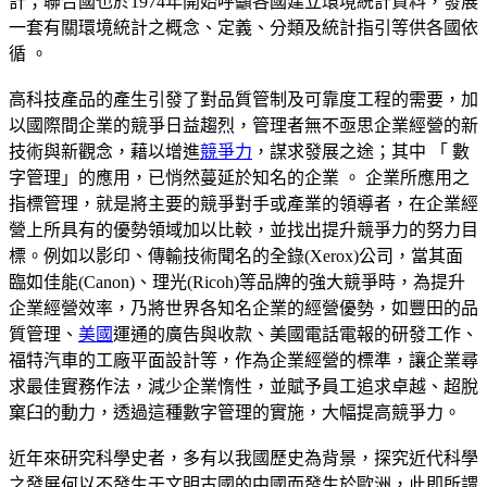
計；聯合國也於1974年開始呼籲各國建立環境統計資料，發展
一套有關環境統計之概念、定義、分類及統計指引等供各國依
循 。
高科技產品的產生引發了對品質管制及可靠度工程的需要，加
以國際間企業的競爭日益趨烈，管理者無不亟思企業經營的新
技術與新觀念，藉以增進
競爭力
，謀求發展之途；其中 「 數
字管理」的應用，已悄然蔓延於知名的企業 。 企業所應用之
指標管理，就是將主要的競爭對手或產業的領導者，在企業經
營上所具有的優勢領域加以比較，並找出提升競爭力的努力目
標。例如以影印、傳輸技術聞名的全錄(Xerox)公司，當其面
臨如佳能(Canon)、理光(Ricoh)等品牌的強大競爭時，為提升
企業經營效率，乃將世界各知名企業的經營優勢，如豐田的品
質管理、
美國
運通的廣告與收款、美國電話電報的研發工作、
福特汽車的工廠平面設計等，作為企業經營的標準，讓企業尋
求最佳實務作法，減少企業惰性，並賦予員工追求卓越、超脫
窠臼的動力，透過這種數字管理的實施，大幅提高競爭力。
近年來研究科學史者，多有以我國歷史為背景，探究近代科學
之發展何以不發生于文明古國的中國而發生於歐洲，此即所謂