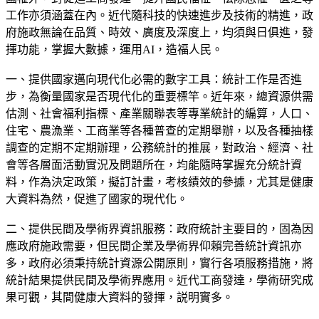
工作亦須涵蓋在內。近代隨科技的快速進步及技術的精進，政
府施政無論在品質、時效、廣度及深度上，均須與日俱進，發
揮功能，掌握大數據，運用AI，造福人民。
一、提供國家邁向現代化必需的數字工具：統計工作是否進
步，為衡量國家是否現代化的重要標竿。近年來，總資源供需
估測、社會福利指標、產業關聯表等專業統計的編算，人口、
住宅、農漁業、工商業等各種普查的定期舉辦，以及各種抽樣
調查的定期不定期辦理，公務統計的推展，對政治、經濟、社
會等各層面活動實況及問題所在，均能隨時掌握充分統計資
料，作為決定政策，擬訂計畫，考核績效的參據，尤其是健康
大資料為然，促進了國家的現代化。
二、提供民間及學術界資訊服務：政府統計主要目的，固為因
應政府施政需要，但民間企業及學術界仰賴完善統計資訊亦
多，政府必須秉持統計資源公開原則，實行各項服務措施，將
統計結果提供民間及學術界應用。近代工商發達，學術研究成
果可觀，其間健康大資料的發揮，説明實多。