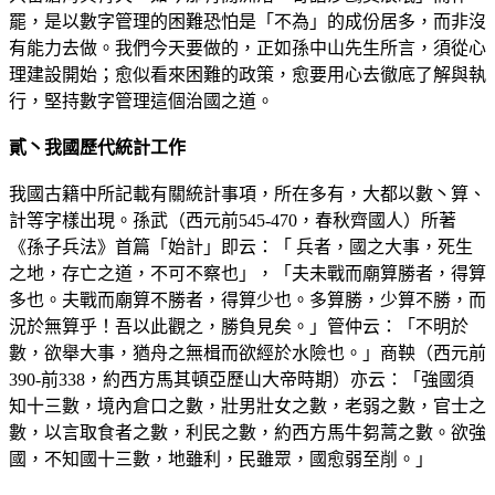
罷，是以數字管理的困難恐怕是「不為」的成份居多，而非沒
有能力去做。我們今天要做的，正如孫中山先生所言，須從心
理建設開始；愈似看來困難的政策，愈要用心去徹底了解與執
行，堅持數字管理這個治國之道。
貳丶我國歷代統計工作
我國古籍中所記載有關統計事項，所在多有，大都以數丶算、
計等字樣出現。孫武（西元前545-470，春秋齊國人）所著
《孫子兵法》首篇「始計」即云：「 兵者，國之大事，死生
之地，存亡之道，不可不察也」，「夫未戰而廟算勝者，得算
多也。夫戰而廟算不勝者，得算少也。多算勝，少算不勝，而
況於無算乎！吾以此觀之，勝負見矣。」管仲云：「不明於
數，欲舉大事，猶舟之無楫而欲經於水險也。」商鞅（西元前
390-前338，約西方馬其頓亞歷山大帝時期）亦云：「強國須
知十三數，境內倉口之數，壯男壯女之數，老弱之數，官士之
數，以言取食者之數，利民之數，約西方馬牛芻蒿之數。欲強
國，不知國十三數，地雖利，民雖眾，國愈弱至削。」