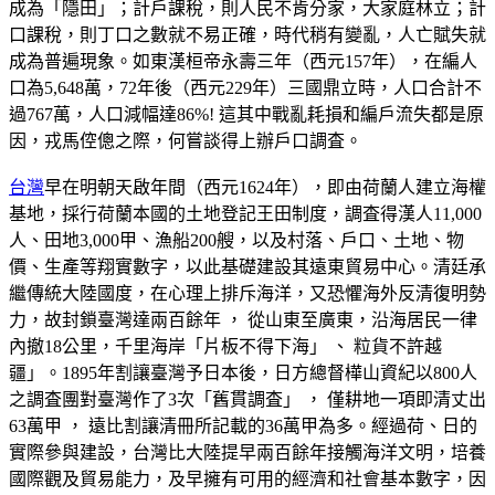
成為「隱田」；計戶課稅，則人民不肯分家，大家庭林立；計
口課稅，則丁口之數就不易正確，時代稍有變亂，人亡賦失就
成為普遍現象。如東漢桓帝永壽三年（西元157年），在編人
口為5,648萬，72年後（西元229年）三國鼎立時，人口合計不
過767萬，人口減幅達86%! 這其中戰亂耗損和編戶流失都是原
因，戎馬倥傯之際，何嘗談得上辦戶口調査。
台灣
早在明朝天啟年間（西元1624年），即由荷蘭人建立海權
基地，採行荷蘭本國的土地登記王田制度，調査得漢人11,000
人、田地3,000甲、漁船200艘，以及村落、戶口、土地、物
價、生產等翔實數字，以此基礎建設其遠東貿易中心。清廷承
繼傳統大陸國度，在心理上排斥海洋，又恐懼海外反清復明勢
力，故封鎖臺灣達兩百餘年 ， 從山東至廣東，沿海居民一律
內撤18公里，千里海岸「片板不得下海」 、 粒貨不許越
疆」。1895年割讓臺灣予日本後，日方總督樺山資紀以800人
之調査團對臺灣作了3次「舊貫調査」 ， 僅耕地一項即清丈出
63萬甲 ， 遠比割讓清冊所記載的36萬甲為多。經過荷、日的
實際參與建設，台灣比大陸提早兩百餘年接觸海洋文明，培養
國際觀及貿易能力，及早擁有可用的經濟和社會基本數字，因