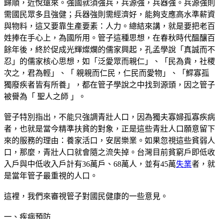
歸順，近悅遠來。強國就須強兵，兵源強，兵器強。兵源強則
需國民眾多且強健；兵器強則需經濟好，能夠支應高水準薪資
與物料，這又要靠生產要素：人力。總結來講，就是要把老百
姓捧在手心上，為國所用。管子這種思想，在春秋時代醞釀百
餘年後，終於促成光輝燦爛的儒家興起，孔孟學說「真誠而不
忍」的儒家核心思想，如「泛愛眾而親仁」、「民為貴，社稷
次之，君為輕」、「 親親而仁民，仁民而愛物」、「鰥寡孤
獨廢疾者皆有所養」，都在管子學說之中找到源頭，因之管子
被譽為「 聖人之師 」。
管子特別指出，不能只強調青壯人口，因為獨夫寡婦孤寡疾病
者，也就是當今精準扶貧的對象，正是這些青壯人口願意留下
來的服務的理由：養家活口，安居樂業。如果忽視這些貧弱人
口，那麼，青壯人口就會隨之流失掉。台灣目前貧窮戶即低收
入戶與中低收入戶計有36萬戶、68萬人，並有45萬
失業
者，就
是當年管子最重視的人口。
這裡，我們來審視管子對國民健康的一些意見。
一、疾病預防