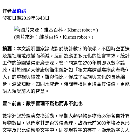
作者
韋伯韜
發布日期
2019年5月3日
(圖片來源：維基百科，Kismet robot。)
摘要：
本文說明國家論政對於統計數字的依賴，不因時空更迭
及經社環境改變而稍減，反而為應更多元化的社會需求，統計
工作的範圍變得更廣更深。管子問篇在2700年前即以數字論
政，對於國民大健康與衛生統計如「獨夫寡婦孤寡疾病者幾何
人」的重視與績效，難與倫比，促成了民族與文化的長遠綿
延。溫故知新，如同水成岩，時間無損且更增益其價值，更能
讓人領受前人的智慧。
壹丶前言：數字管理不爲也而非不能也
數字源起於經濟交換活動，早期人類以物易物時必須各自計算
貨物數目，以確定其是否等價合理。故西元前3000年埃及象形
文字及巴比倫楔形文字中，即發現數字的存在，顯示數字與人