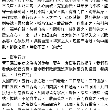
不長慮，困乃速竭。大心而敢，寬氣而廣，其形安而不移，能
守一而棄萬苛，見利不誘，見害不俱，寬舒而仁，獨樂其身，
是謂雲氣，意行似天。凡人之生也，必以其歡。憂則失紀，怒
則失端。憂悲喜怒，道乃無處。愛欲靜之，遇亂正之，勿引勿
推，福將自歸。彼道自來，可藉與謀，靜則得之，躁則失之。
靈氣在心，一來一逝，其細無內，其大無外。所以失之，以躁
為害。心能執靜，道將自定。得道之人，理丞而屯泄，匈中無
敗。節欲之道，萬物不害。（內業）
二、衛生行政
管子深知疾病之治療與休養，要有一套衛生行政措施，我們看
看他的設官分職，至今我們政府還沒有能夠細分到設置「養疾
局」、「問病局」：
入國四旬，五行九惠之教，一曰老老、二曰慈幼、三曰恤孤、
四曰養疾、五曰合獨、六曰問病、七曰通窮、八曰振困、九曰
接絕。所謂養疾者，凡國都皆有掌疾，聾盲、喑啞、跛躄、偏
枯、握遞，不耐自生者，上收而養之。疾，官而衣食之，殊身
而後止，此之謂養疾。所謂問病者，凡國、都皆有掌病，士人