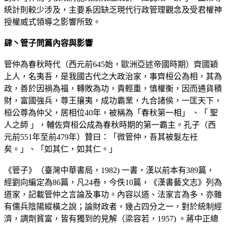
統計則較少涉及，主要系因缺乏現代行政管理觀念及受君權神
授權威式領導之影響所致。
肆丶管子問篇內容與影響
管仲為春秋時代（西元前645始，歐洲亞述帝國時期）齊國穎
上人，名夷吾，是我國古代之大政治家，事齊桓公為相，其為
政，善於因禍為福，轉敗為功，貴輕重，慎權衡，因而通貨積
財，富國強兵，尊王攘夷，成功霸業，九合諸侯，一匡天下，
桓公尊為仲父，居相位40年，被稱為「春秋第一相」 、「 聖
人之師 」，輔佐齊桓公成為春秋時期的第一霸主。孔子（西
元前551年至前479年）贊曰：「微管仲，吾其被髮左衽
矣。」、「如其仁，如其仁。」
《管子》（臺灣中華書局，1982) 一書，漢以前本有389篇，
經劉向編定為86篇，凡24卷，今佚10篇，《漢書藝文志》列為
道家，記載管仲之言論及事功。內容以道、法家言為多，亦雜
有儒兵陰陽縱橫之說；論財政者，幾占四分之一，對於統制經
濟，調劑貧富，皆有獨到的見解（梁容若，1957) 。蔣中正總