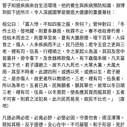
管子知道疾病來自生活環境，他的養生與疾病預防知識，淵博
到如下述所示，令人深感國學是營造大健康的重要基柱：
桓公曰：「寡人悖，不知四害之服，奈何？」管仲對曰：「冬
作土功，發地藏，則夏多暴雨，秋霖不止。春不收枯骨朽脊，
伐枯木而去之，則夏旱至矣，夏有大露原煙，噎下百草，人採
食之，傷人，人多疾病而不止，民乃恐殆；君令五官之吏與三
老、裡有司、伍長、行裡順之，令之家起火為溫，其田及宮中
皆蓋井，毋令毒下。及食器將飲傷人，有下蟲傷禾稼。凡天菑
害之下也，君子謹避之，故不八九死也。大寒大暑，大風大
雨，其至不時者，此謂四刑。或遇以死，或遇以生，君子避
之，是亦傷人，故吏者所以教順也，三老、裡有司、伍長者，
所以為率也。五者已具，民無願者，願其畢也。故常以冬日順
三老、裡有司、伍長，以冬賞罰，使各應其賞而服其罰，五者
不可害，則君之法犯矣，此示民而易見，故民不比也。」（度
地）
凡道必周必密，必寬必舒，必堅必固。守善勿舍，逐淫澤薄。
既知其極，反于道德。全心在中，不可蔽匿。和于形容，見於