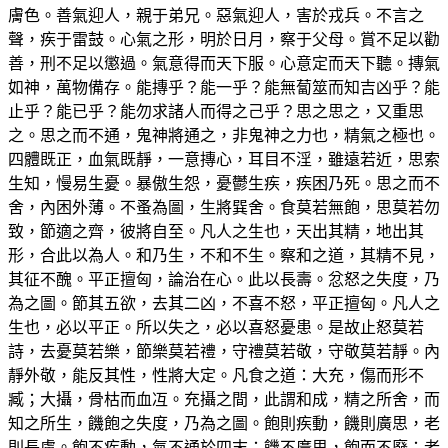
膚色。善氣迎人，親于弟兄。惡氣迎人，害於戎兵。不言之
聲，疾于雷鼓。心氣之形，明於日月，察于父母。賞不足以勸
善，刑不足以懲過。氣意得而天下服。心意定而天下聽。摶氣
如神，萬物備存。能摶乎？能一乎？能無蔔筮而知吉凶乎？能
止乎？能已乎？能勿求諸人而得之己乎？思之思之，又重思
之。思之而不通，鬼神將通之，非鬼神之力也，精氣之極也。
四體既正，血氣既靜，一意摶心，耳目不淫，雖遠若近，思索
生知，慢易生憂。暴傲生怨，憂鬱生疾，疾困乃死。思之而不
舍，內困外薄。不蚤為圖，生將巽舍。食莫若無飽，思莫若勿
致，節適之齊，彼將自至。凡人之生也，天出其精，地出其
形，合此以為人。和乃生，不和不生。察和之道，其精不見，
其征不醜。平正擅匈，論治在心。此以長壽。忿怒之失度，乃
為之圖。節其五欲，去其二凶，不喜不怒，平正擅匈。凡人之
生也，必以平正。所以失之，必以喜怒憂患。是故止怒莫若
詩，去憂莫若樂，節樂莫若禮，守禮莫若敬，守敬莫若靜。內
靜外敬，能反其性，性將大定。凡食之道：大充，傷而形不
臧；大攝，骨枯而血冱。充攝之間，此謂和成，精之所舍，而
知之所生，饑飽之失度，乃為之圖。飽則疾動，饑則廣思，老
則長慮。飽不疾動，氣不通於四末；饑不廣思，飽而不廢；老