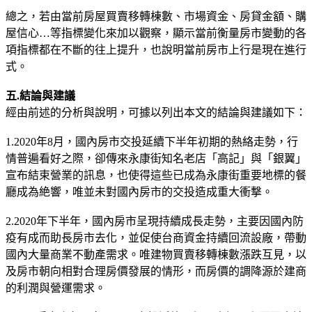
總之，若由當前房屋買賣移轉棟數、市場資金、房貸金額、購
屋信心…等指標變化來加以觀察，顯示當前衡量房市變動的各
項指標都在不斷的往上提升，也說明當前房市上行是現在進行
式。
五.結論與建議
經由前述的分析與說明，可據以列出本文的結論與建議如下：
1.2020年8月，國內房市交投延續下半年初期的熱絡走勢，行
情普遍看好之際，卻傳來永康街知名老店「高記」與「銀翼」
宣布結束營業的訊息，也使得這些已成為永康街重要地標的餐
廳成為絶響，唯並未對國內房市的交投造成重大衝撃。
2.2020年下半年，國內房市呈現持續成長走勢，主要因國內防
疫有成而助長房市去化，並促使台商資金持續回流設廠，帶動
國內大量商業不動產需求。唯建物買賣移轉棟數漲跌互見，以
及房市朝向相對合理房價發展的情形，而房價的調降源於建商
的利潤與營運需求。