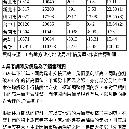
16314
16045
269
1.68
15.11
台北市
24317
25208
-891
-3.53
22.53 (1)
新北市
20025
17708
2317
13.08
18.55 (3)
桃園市
20120
20036
84
0.42
18.64 (2)
台中市
10504
11542
-1038
-8.99
9.73
台南市
16671
19684
-3013
-15.31
15.44
高雄市
107951
110223
-2272
-2.06
100.00
合計
資料來源：1.各地方政府地政局2中信房屋3作者估算整理。
4.業者調降房價是為了銷售利潤
2020年下半年，國內房市交投活絡，房價屢創新高，同時亦打
破2015年的新高價位，唯當房市回溫之際，亦有部分房地產個
案在瞭解房市行情變化之後，逐漸調整報價內容，並對早期訂
出的高房價再做調整，而使國內房價呈現跌互見，以及朝向相
對合理的訂價模式。
根據住展雜誌的統計，若以雙北市的房價變動情形來觀察，在
雙北市的線上銷售建案中，有24個建案為降價的走勢，且其調
整幅度甚大，主要因房市轉為活絡之際，建商大多以「先調高