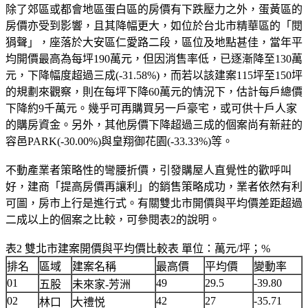
除了郊區或都會地區蛋白區的房價有下跌壓力之外，蛋黃區的
房價亦受到影響，且其降幅更大，如位於台北市精華區的「閱
狷聲」，座落於大安區仁愛路二段，區位及地點甚佳，當年平
均開價最高為每坪190萬元，但因消售率低，已逐漸降至130萬
元，下降幅度超過三成(-31.58%)，而若以該建案115坪至150坪
的規劃來觀察，則在每坪下降60萬元的情況下，估計每戶總價
下降約9千萬元。幾乎可再購買另一戶豪宅，或可供十戶人家
的購房資金。另外，其他房價下降超過三成的個案尚有新莊的
容邑PARK(-30.00%)與皇翔御花園(-33.33%)等。
不動產業者策略性的彎腰折價，引發購屋人直覺性的歡呼叫
好，建商「提高房價再讓利」的銷售策略成功，業者依然有利
可圖，房市上行是進行式。有關雙北市開價與平均價差距超過
二成以上的個案之比較，可參閱表2的說明。
表2 雙北市建案開價與平均價比較表 單位：萬元/坪；%
排名
區域
建案名稱
最高價
平均價
變動率
01
49
29.5
-39.80
五股
未來家-芳洲
02
42
27
-35.71
林口
大禮悦