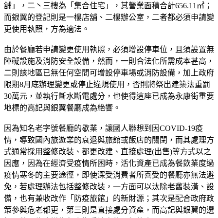
舖」，二丶三樓為「集合住宅」，其營業面積合計656.11㎡；
而銀翼的登記則是一樓店舖、二樓辦公室，二者都必須申請變
更使用執照，方為適法。
由於餐廳若申請變更使用執照，必須增設停車位，且須設置無
障礙設施及消防安全設備，然而，一則合法化所需成本甚高，
二則該地區已無任何空間可增設停車場或消防設備，加上政府
限期8月底辦理變更或停止違規使用，否則將祭出建築法重罰
30萬元，並執行斷水斷電處分，也使得這座已成為永康街重要
地標的高記與銀翼餐廳成為絶響。
因為知名老字號餐廳的歇業，讓國人聯想到因COVID-19疫
情，導致國內旅遊業的衰退與旅舘或飯店的關閉，而其處理方
式通常採用整修改裝、都更改建、直接處理(出售)等方式以之
因應，因為在經濟受疫情所困時，活化資產已成為餐飲業度過
疫情寒冬的主要途徑，即使深受消費者所喜受的餐廳亦無法避
免，若處理辦法包括整修改裝，一方面可以汰除老舊裝潢、設
備，也有兼收改作「防疫旅館」的新財源；其次是配合政府政
策參與危老都更，第三則是直接處分資產，而高記與銀翼的選