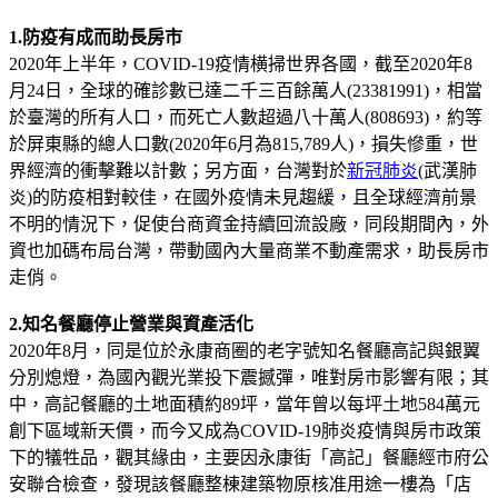
1.防疫有成而助長房市
2020年上半年，COVID-19疫情横掃世界各國，截至2020年8
月24日，全球的確診數已達二千三百餘萬人(23381991)，相當
於臺灣的所有人口，而死亡人數超過八十萬人(808693)，約等
於屏東縣的總人口數(2020年6月為815,789人)，損失慘重，世
界經濟的衝擊難以計數；另方面，台灣對於
新冠肺炎
(武漢肺
炎)的防疫相對較佳，在國外疫情未見趨緩，且全球經濟前景
不明的情況下，促使台商資金持續回流設廠，同段期間內，外
資也加碼布局台灣，帶動國內大量商業不動產需求，助長房市
走俏。
2.知名餐廳停止營業與資產活化
2020年8月，同是位於永康商圈的老字號知名餐廳高記與銀翼
分別熄燈，為國內觀光業投下震撼彈，唯對房市影響有限；其
中，高記餐廳的土地面積約89坪，當年曾以每坪土地584萬元
創下區域新天價，而今又成為COVID-19肺炎疫情與房市政策
下的犠牲品，觀其緣由，主要因永康街「高記」餐廳經市府公
安聯合檢查，發現該餐廳整棟建築物原核准用途一樓為「店