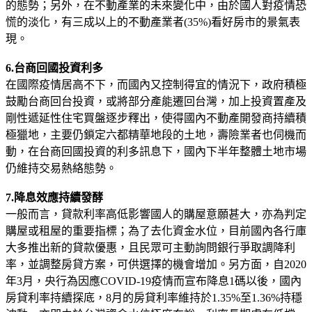
的態勢；另外，在不動產業的未來變化中，由於國人對疫情恐
慌的淡化，有三成以上的不動產業者(35%)看好房市的景氣表
現。
6.台商回國投資利多
在國際疫情居高不下，而國內又控制得宜的情況下，政府積極
鼓勵台商回台投資，或將部分產能遷回台灣，加上投資置產及
剛性遞延性住宅買盤逐步釋出，使得國內不動產開發商持續積
極獵地，主要仍鎖定六都精華地段的土地，壽險業者也伺機而
動，在台商回國投資的利多訊息下，國內下半年整體土地市場
仍維持交易熱絡態勢。
7.降息效應持續發酵
一般而言，貸款利率高低影響國人的購屋意願甚大，亦為判定
購屋或租屋的重要指標；為了去化資金水位，目前國內各行庫
大多推出新的貸款優惠，且民眾可主動詢問銀行爭取調降利
率，並調整房貸方案，可供選擇的機會增加。另方面，自2020
年3月，央行為因應COVID-19疫情而宣布降息1碼以後，國內
房貸利率持續探底，8月的房貸利率維持於1.35%至1.36%持穩