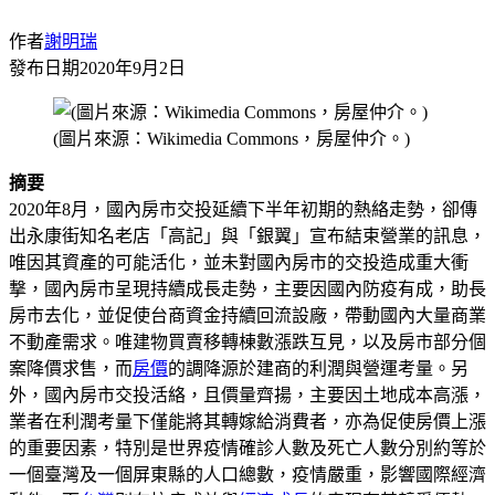
作者
謝明瑞
發布日期
2020年9月2日
(圖片來源：Wikimedia Commons，房屋仲介。)
摘要
2020年8月，國內房市交投延續下半年初期的熱絡走勢，卻傳
出永康街知名老店「高記」與「銀翼」宣布結束營業的訊息，
唯因其資產的可能活化，並未對國內房市的交投造成重大衝
撃，國內房市呈現持續成長走勢，主要因國內防疫有成，助長
房市去化，並促使台商資金持續回流設廠，帶動國內大量商業
不動產需求。唯建物買賣移轉棟數漲跌互見，以及房市部分個
案降價求售，而
房價
的調降源於建商的利潤與營運考量。另
外，國內房市交投活絡，且價量齊揚，主要因土地成本高漲，
業者在利潤考量下僅能將其轉嫁給消費者，亦為促使房價上漲
的重要因素，特別是世界疫情確診人數及死亡人數分別約等於
一個臺灣及一個屏東縣的人口總數，疫情嚴重，影響國際經濟