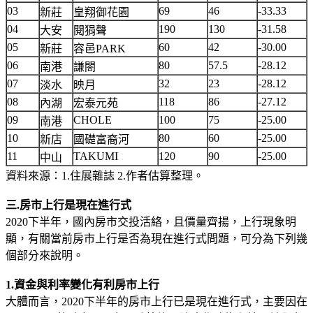
03
69
46
-33.33
新莊
皇翔御花園
04
190
130
-31.58
大安
閱狷聲
05
60
42
-30.00
新莊
容邑PARK
06
80
57.5
-28.12
南港
謙閤
07
32
23
-28.12
淡水
映月
08
118
86
-27.12
內湖
宏泰元苑
09
CHOLE
100
75
-25.00
南港
10
80
60
-25.00
新店
國礎富裔河
11
TAKUMI
120
90
-25.00
中山
資料來源：1.住展雜誌 2.作者估算整理。
三.房市上行是現在進行式
2020下半年，國內房市交投活絡，且價量齊揚，上行現象明
顯，有關當前房市上行是否為現在進行式問題，可分為下列幾
個部分來說明。
1.資金與利率變化有利房市上行
大體而言，2020下半年的房市上行已是現在進行式，主要因在