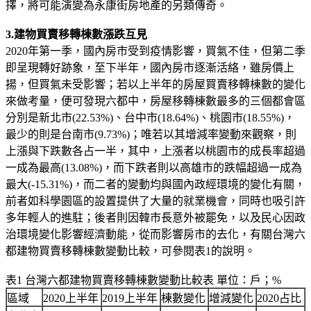
擇，將可能演變為永康街房地產的另類傳奇。
3.建物買賣移轉棟數漲跌互見
2020年第一季，國內房市受到疫情影響，買氣不佳，但第二季
即呈現轉好跡象，至下半年，國內房市逐漸活絡，雖房價上
揚，但買氣未受影響；若以上半年的房屋買賣移轉棟數的變化
來做考量，便可發現六都中，房屋移轉棟數最多的三個都會區
分別是新北市(22.53%)、台中市(18.64%)、桃園市(18.55%)，
最少的則是台南市(9.73%)；唯若以其增減率變動來觀察，則
上漲與下跌數各占一半，其中，上漲者以桃園市的成長率超過
一成為最高(13.08%)，而下跌者則以高雄市的跌幅超過一成為
最大(-15.31%)，而二者的變動均與國內政經環境的變化有關，
前者如科學園區的設置提供了大量的就業機會，同時也吸引許
多年輕人的進駐；後者則因韓市長意外被罷免，以及民心因政
治環境變化影響經濟動能，從而影響房市的去化，有關台灣六
都建物買賣移轉棟數變動比較，可參閱表1的說明。
表1 台灣六都建物買賣移轉棟數變動比較表 單位：戶；%
區域
2020上半年
2019上半年
棟數變化
增減變化
2020占比