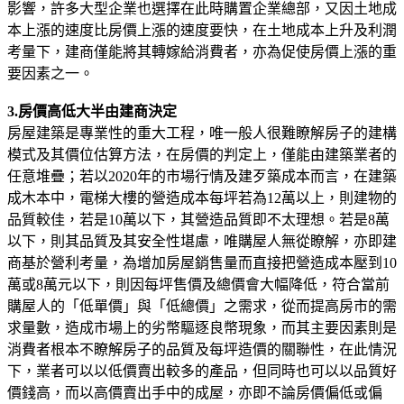
影響，許多大型企業也選擇在此時購置企業總部，又因土地成
本上漲的速度比房價上漲的速度要快，在土地成本上升及利潤
考量下，建商僅能將其轉嫁給消費者，亦為促使房價上漲的重
要因素之一。
3.房價高低大半由建商決定
房屋建築是專業性的重大工程，唯一般人很難瞭解房子的建構
模式及其價位估算方法，在房價的判定上，僅能由建築業者的
任意堆疊；若以2020年的市場行情及建歹築成本而言，在建築
成木本中，電梯大樓的營造成本每坪若為12萬以上，則建物的
品質較佳，若是10萬以下，其營造品質即不太理想。若是8萬
以下，則其品質及其安全性堪慮，唯購屋人無從瞭解，亦即建
商基於營利考量，為增加房屋銷售量而直接把營造成本壓到10
萬或8萬元以下，則因每坪售價及總價會大幅降低，符合當前
購屋人的「低單價」與「低總價」之需求，從而提高房市的需
求量數，造成市場上的劣幣驅逐良幣現象，而其主要因素則是
消費者根本不瞭解房子的品質及每坪造價的關聯性，在此情況
下，業者可以以低價賣出較多的產品，但同時也可以以品質好
價錢高，而以高價賣出手中的成屋，亦即不論房價偏低或偏