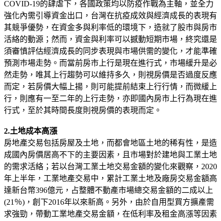
COVID-19的肆虐下，各國政策均以防疫作戰為主軸，並全力
強化內需引導資金出口，台灣在抗疫成效與經濟成長的表現有
其競爭優勢，在資金多與利率低的環境下，造就了股市與房市
活絡的動源；然而，資金與利率可以撼動短期市場，終究還是
須審慎評估經濟成長的同步表現與市場供需的變化，才能準確
預測巿場走勢。而當前房市上行是現在進行式，市場緩升是必
然走勢，唯其上行趨勢可以維持多久，則視房價是否過度反應
而定，若房價大幅上揚，則可能提前結束上行行情，而微緩上
行，則應有一至二年的上行走勢，亦即國內房市上行為現在進
行式，至於其時間長度則視房價的表現而定。
2.土地成本高漲
房地產交易包括房屋及土地，而都會地區土地的稀有性，是造
成國內房價居高不下的主要因素，且市場對於建地與工業土地
的需求活絡；若以台灣工業土地交易金額的變化來觀察，2020
年上半年，工業地產交易中，累計工業土地及廠房交易金額高
達新台幣396億元，占整體不動產市場總交易金額的二成以上
(21％)，創下2016年以來新高。另外，由於自用型買方擴產需
求強勁，帶動工業地產交易金額，在低利率及租金高漲等因素