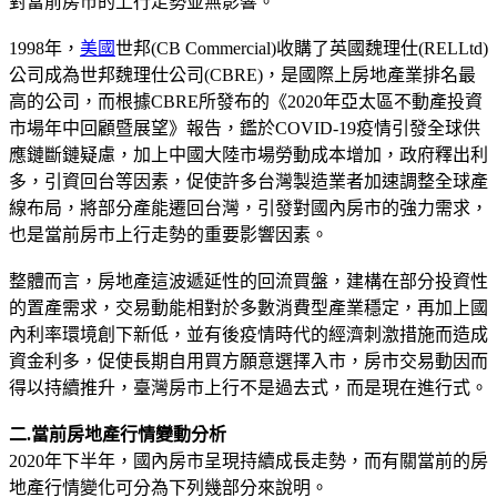
對當前房市的上行走勢並無影響。
1998年，
美國
世邦(CB Commercial)收購了英國魏理仕(RELLtd)
公司成為世邦魏理仕公司(CBRE)，是國際上房地產業排名最
高的公司，而根據CBRE所發布的《2020年亞太區不動產投資
市場年中回顧暨展望》報告，鑑於COVID-19疫情引發全球供
應鏈斷鏈疑慮，加上中國大陸市場勞動成本增加，政府釋出利
多，引資回台等因素，促使許多台灣製造業者加速調整全球產
線布局，將部分產能遷回台灣，引發對國內房市的強力需求，
也是當前房市上行走勢的重要影響因素。
整體而言，房地產這波遞延性的回流買盤，建構在部分投資性
的置產需求，交易動能相對於多數消費型產業穩定，再加上國
內利率環境創下新低，並有後疫情時代的經濟刺激措施而造成
資金利多，促使長期自用買方願意選擇入市，房市交易動因而
得以持續推升，臺灣房市上行不是過去式，而是現在進行式。
二.當前房地產行情變動分析
2020年下半年，國內房市呈現持續成長走勢，而有關當前的房
地產行情變化可分為下列幾部分來說明。