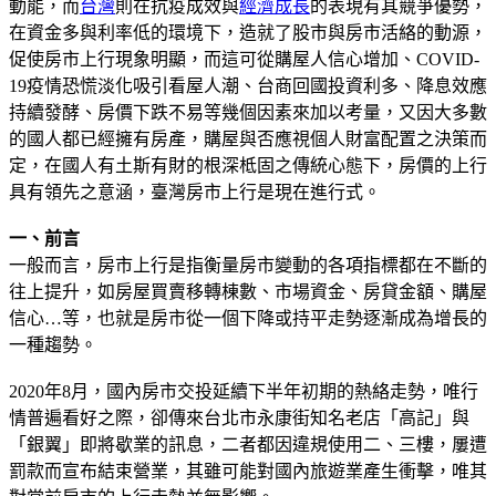
動能，而
台灣
則在抗疫成效與
經濟成長
的表現有其競爭優勢，
在資金多與利率低的環境下，造就了股市與房市活絡的動源，
促使房市上行現象明顯，而這可從購屋人信心增加、COVID-
19疫情恐慌淡化吸引看屋人潮、台商回國投資利多、降息效應
持續發酵、房價下跌不易等幾個因素來加以考量，又因大多數
的國人都已經擁有房產，購屋與否應視個人財富配置之決策而
定，在國人有土斯有財的根深柢固之傳統心態下，房價的上行
具有領先之意涵，臺灣房市上行是現在進行式。
一、前言
一般而言，房市上行是指衡量房市變動的各項指標都在不斷的
往上提升，如房屋買賣移轉棟數、市場資金、房貸金額、購屋
信心…等，也就是房市從一個下降或持平走勢逐漸成為增長的
一種趨勢。
2020年8月，國內房市交投延續下半年初期的熱絡走勢，唯行
情普遍看好之際，卻傳來台北市永康街知名老店「高記」與
「銀翼」即將歇業的訊息，二者都因違規使用二、三樓，屢遭
罰款而宣布結束營業，其雖可能對國內旅遊業產生衝擊，唯其