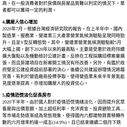
高，在一般消費者對於房價與房屋品質難以判定的情況下，業
者都可以獲得一定的利潤。
4.購屋人信心增加
2020年7月，根據台灣經濟研究院的報告，在上半年中，國內
製造業、服務業、營建業三大產業營業氣候測驗點呈現同時勁
升，且呈V型反轉態勢。其中，營建業營業氣候測驗點較5月
大幅上揚，創下2020年以來的最高點。主要是受惠於政府持續
擴大盤點以及機動檢討公建計畫，反映在工程採購招標案量擴
張，而且房建項目在新案開工情況有所改善。另外，有鑑於政
府堅定公建投資超前部署的決心，後續公共建設辦理情況將趨
完善，有利於營造廠商投標爭取，使得營造業未來半年景氣能
見度逐漸提高，亦增加購屋人的投資信心。
5.疫情恐慌淡化促長房市
2020下半年，由於國人對於疫情恐慌情緒淡化，因而提升民眾
看屋與出價意願，加上超低利率、充沛資金、投資避險工具…
等市場走勢逐漸成為常態現象，使得國內六都建物買賣移轉件
數的六月增率約達一成五(14.9%)，且已結束連續二個月下跌