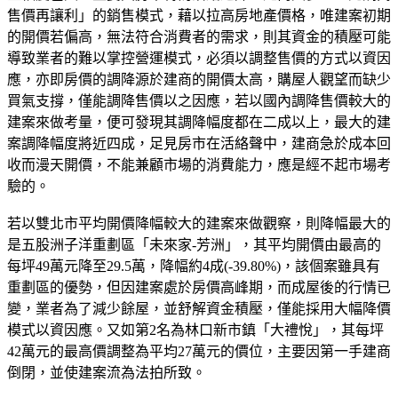
售價再讓利」的銷售模式，藉以拉高房地產價格，唯建案初期
的開價若偏高，無法符合消費者的需求，則其資金的積壓可能
導致業者的難以掌控營運模式，必須以調整售價的方式以資因
應，亦即房價的調降源於建商的開價太高，購屋人觀望而缺少
買氣支撐，僅能調降售價以之因應，若以國內調降售價較大的
建案來做考量，便可發現其調降幅度都在二成以上，最大的建
案調降幅度將近四成，足見房市在活絡聲中，建商急於成本回
收而漫天開價，不能兼顧市場的消費能力，應是經不起市場考
驗的。
若以雙北市平均開價降幅較大的建案來做觀察，則降幅最大的
是五股洲子洋重劃區「未來家-芳洲」，其平均開價由最高的
每坪49萬元降至29.5萬，降幅約4成(-39.80%)，該個案雖具有
重劃區的優勢，但因建案處於房價高峰期，而成屋後的行情已
變，業者為了減少餘屋，並舒解資金積壓，僅能採用大幅降價
模式以資因應。又如第2名為林口新市鎮「大禮悅」，其每坪
42萬元的最高價調整為平均27萬元的價位，主要因第一手建商
倒閉，並使建案流為法拍所致。