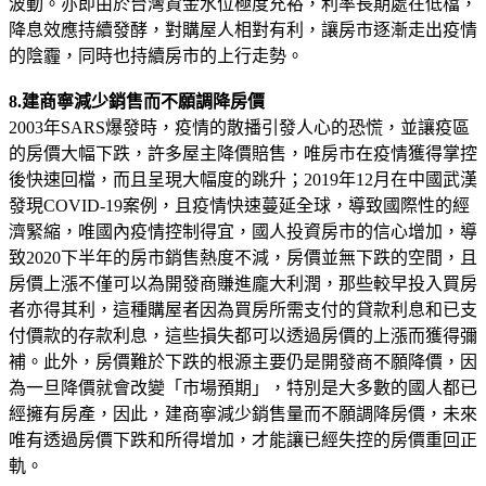
波動。亦即由於台灣資金水位極度充裕，利率長期處在低檔，
降息效應持續發酵，對購屋人相對有利，讓房市逐漸走出疫情
的陰霾，同時也持續房市的上行走勢。
8.建商寧減少銷售而不願調降房價
2003年SARS爆發時，疫情的散播引發人心的恐慌，並讓疫區
的房價大幅下跌，許多屋主降價賠售，唯房市在疫情獲得掌控
後快速回檔，而且呈現大幅度的跳升；2019年12月在中國武漢
發現COVID-19案例，且疫情快速蔓延全球，導致國際性的經
濟緊縮，唯國內疫情控制得宜，國人投資房市的信心增加，導
致2020下半年的房市銷售熱度不減，房價並無下跌的空間，且
房價上漲不僅可以為開發商賺進龐大利潤，那些較早投入買房
者亦得其利，這種購屋者因為買房所需支付的貸款利息和已支
付價款的存款利息，這些損失都可以透過房價的上漲而獲得彌
補。此外，房價難於下跌的根源主要仍是開發商不願降價，因
為一旦降價就會改變「市場預期」，特別是大多數的國人都已
經擁有房產，因此，建商寧減少銷售量而不願調降房價，未來
唯有透過房價下跌和所得增加，才能讓已經失控的房價重回正
軌。