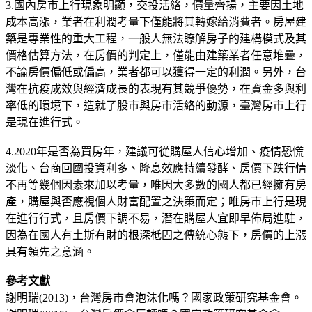
3.國內房市上行現象明顯，交投活絡，價量齊揚，主要因土地
成本高漲，業者在利潤考量下僅能將其轉嫁給消費者。房屋建
築是專業性的重大工程，一般人無法瞭解房子的建構模式及其
價格估算方法，在房價的判定上，僅能由建築業者任意堆疊，
不論房價偏低或偏高，業者都可以獲得一定的利潤。另外，台
灣在抗疫成效與經濟成長的表現有其競爭優勢，在資金多與利
率低的環境下，造就了股市與房市活絡的動源，臺灣房市上行
是現在進行式。
4.2020年是否為買房年，建議可從購屋人信心增加、疫情恐慌
淡化、台商回國投資利多、降息效應持續發酵、房價下跌行情
不再等幾個因素來加以考量，唯因大多數的國人都已經擁有房
產，購屋與否應視個人財富配置之決策而定；唯房市上行是現
在進行行式，且房價下調不易，潛在購屋人宜即早佈局進駐，
因為在國人有土斯有財的根深柢固之傳統心態下，房價的上漲
具有領先之意涵。
參考文獻
謝明瑞(2013)，台灣房市會泡沬化嗎？國家政策研究基金會。