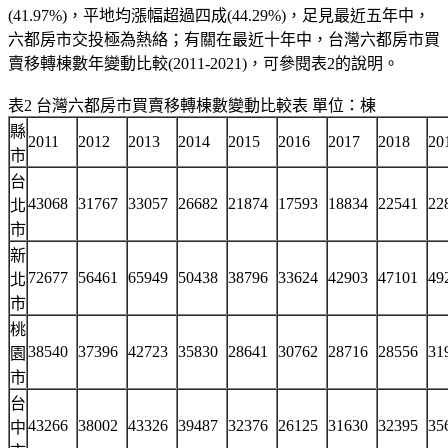
(41.97%)，平地均漲幅超過四成(44.29%)，足見最近五年中，
六都房市交投極為熱絡；有關在最近十年中，台灣六都房市買
賣移轉棟數年變動比較(2011-2021)，可參閱表2的說明。
表2 台灣六都房市買賣移轉棟數變動比較表 單位：棟
縣
2011
2012
2013
2014
2015
2016
2017
2018
20
市
台
43068
31767
33057
26682
21874
17593
18834
22541
22
北
市
新
72677
56461
65949
50438
38796
33624
42903
47101
49
北
市
桃
38540
37396
42723
35830
28641
30762
28716
28556
31
園
市
台
43266
38002
43326
39487
32376
26125
31630
32395
35
中