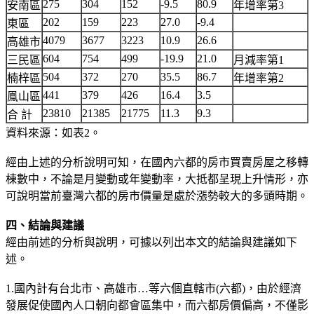
275
304
152
-9.5
80.9
安南區
年增率第3
202
159
223
27.0
-9.4
東區
4079
3677
3223
10.9
26.6
高雄市
604
754
499
-19.9
21.0
三民區
月減率第1
504
372
270
35.5
86.7
楠梓區
年增率第2
441
379
426
16.4
3.5
鳯山區
23810
21385
21775
11.3
9.3
合 計
資料來源：如表2。
經由上述的分析說明可知，在國內六都的房市買賣房屋之移轉
棟數中，不論是月變動或年變動率，大抵都呈現上升情形，亦
可說明當前臺灣六都的房市價量是處於漲勢較大的多頭時期。
四、結論與建議
經由前述的分析與說明，可據以列出本文的結論與建議如下
述。
1.國內計有台北市、高雄市…等六個直轄市(六都)，由於經濟
發展促使國內人口朝向都會區集中，而六都房價偏高，不僅影