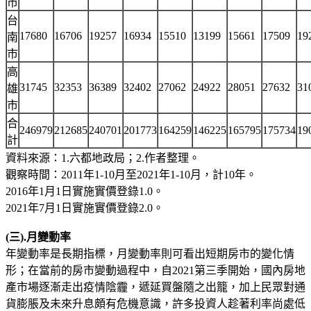
市
台
17680
16706
19257
16934
15510
13199
15661
17509
19
南
市
高
31745
32353
36389
32402
27062
24922
28051
27632
31
雄
市
合
246979
212685
240701
201773
164259
146225
165795
175734
19
計
資料來源：1.六都地政局；2.作者整理。
觀察時間：2011年1-10月至2021年1-10月，計10年。
2016年1月1日實施實價登錄1.0。
2021年7月1日實施實價登錄2.0。
(三).月變動率
年變動率是長期指標，月變動率則可看出短期房市的變化情
形；在當前的房市變動過程中，自2021第三季開始，國內房地
產市場逐漸走出疫情陰霾，遞延買盤隨之出籠，加上民眾對通
貨膨脹及未來升息頗有危機意識，許多投資人趁著利率尚處低