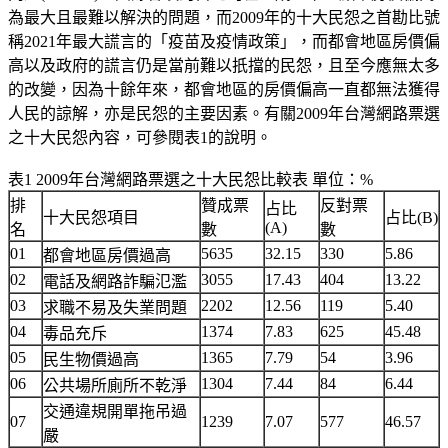
為最大且最難以解決的問題，而2009年的十大民怨之首勘比號
稱2021年最大謊言的「疫苗及疫情政策」，而都會地區房價偏
高以及政府的謊言仍是當前難以扺擋的民怨，且至今應無太多
的改變，因為十餘年來，都會地區的房價偏高一直都無法獲得
人民的諒解，亦是民怨的主要因素。有關2009年台灣網路票選
之十大民怨內容，可參閱表1的說明。
表1 2009年台灣網路票選之十大民怨比較表 單位：%
排
贊成票
反對票
占比
十大民怨項目
占比(B)
(A)
名
數
數
01
5635
32.15
330
5.86
都會地區房價過高
02
3055
17.43
404
13.22
電話及網路詐騙氾濫
03
2202
12.56
119
5.40
求職不易及失業問題
04
1374
7.83
625
45.48
毒品充斥
05
1365
7.79
54
3.96
民生物價過高
06
1304
7.44
84
6.44
公共場所廁所不乾淨
交通違規開單拖吊過
07
1239
7.07
577
46.57
嚴