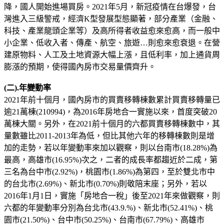
降，國人開始進場買房。2021年5月，新冠疫情在台爆發，台
灣進入三級警戒，經濟K型發展型態顯著，部分產業（金融、
科技、產業龍頭企業等）及高所得者收益愈來愈高，而一般中
小企業、低收入者、傳產、航空、旅遊…則愈來愈衰退。在營
建原物料、人工及土地資源大幅上漲，且低利率，加上通貨周
膨漲的預期，使得國內房市交易量價齊升。
(二).年變動率
2021年前十個月，國內房市的買賣移轉棟數累計買賣移轉量已
逾21萬棟(210994)，為2016年房地合一實施以來，首度突破20
萬棟大關。另外，在2021前十個月的六都買賣移轉棟數中，其
量數雖比2011-2013年為低，但比其他六年的移轉棟數則是增
加的走勢，若以年變動率來加以觀察，則以台南市(18.28%)為
最高，高雄市(16.95%)次之，二者的成長率都趨近於二成，第
三名為台中市(2.92%)，桃園市(1.86%)為第四，至於雙北市中
的台北市(2.69%)、新北市(0.70%)則敬陪末座；另外，若以
2016年1月1日，實施「房地合一稅」後至2021年來做觀察，則
六都的年變動率分別為台北市(43.9.%)、新北市(52.41%)、桃
園市(21.50%)、台中市(50.25%)、台南市(67.79%)、高雄市