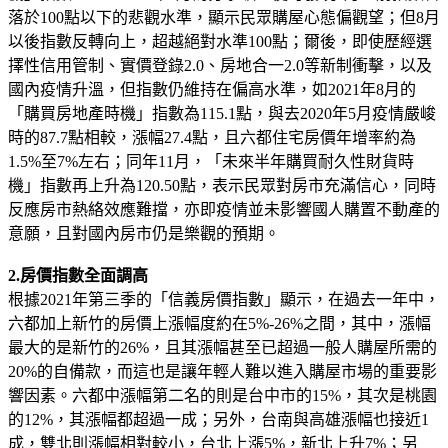
落於100點以下的悲觀水準，顯示民眾購屋心態偏觀望；但8月
以後指數反轉向上，超越絕對水準100點；爾後，即使歷經選
擇性信用管制、實價登錄2.0、房地合一2.0等新制衝擊，以及
國內疫情升溫，但指數仍維持在偏高水準，如2021年8月的
「購買房地產時機」指數為115.1點，與去2020年5月疫情嚴峻
時的87.7點相較，漲幅27.4點，且六都住宅房價年增率約為
1.5%至7%左右；同年11月，「未來半年購買耐久性財貨時
機」指數再上升為120.50點，表示民眾對房市充滿信心，同時
反應房市熱絡效應難擋，亦即疫情並未影響國人購置不動產的
意願，且對國內房市仍是樂觀的預期。
2.房價指數全面調高
根據2021年第三季的「信義房價指數」顯示，在過去一年中，
六都加上新竹的房價上漲幅度約在5%-26%之間，其中，漲幅
最大的是新竹的26%，且其漲幅甚至已超過一般人購屋所需的
20%的自備款，而這也是讓年輕人難以進入購屋市場的重要影
響因素。六都中漲幅第二名的則是台中市的15%，其次是桃園
的12%，其漲幅都超過一成；另外，台南與高雄漲幅也接近1
成，雙北則漲幅相對較小，台北上漲5%，新北上升7%；另