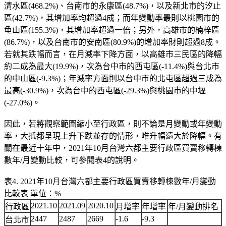
清水區(468.2%)、台南市的永康區(48.7%)，以及新北市的汐止
區(42.7%)，其增加率均超過4成；而年變動率最則以桃園市的
龟山區(155.3%)，其增加率超過一倍；另外，高雄市的楠梓區
(86.7%)，以及台南市的安南區(80.9%)的增加率財則超過8成。
若就其跌幅而言，在月減率下降方面，以高雄市三民區的降幅
約二成為最大(19.9%)，次為台中市的西屯區(-11.4%)與台北市
的中山區(-9.3%)；年減率方面則以台中市的北屯區超過三成為
最高(-30.9%)，次為台中的西屯區(-29.3%)與桃園市的中壢
(-27.0%)。
因此，若將觀察範圍縮小至行政區，則不論是月變動或年變動
率，大抵都呈現上升下跌並存的情形，唯升幅遠大於降幅。有
關在最近十年中，2021年10月台灣六都主要行政區買賣移轉棟
數年/月變動比較，可參閱表4的說明。
表4. 2021年10月台灣六都主要行政區買賣移轉棟數年/月變動
比較表 單位：%
2021.10
2021.09
2020.10
行政區
月增率
年增率
年/月變動排名
2447
2487
2669
-1.6
-9.3
台北市