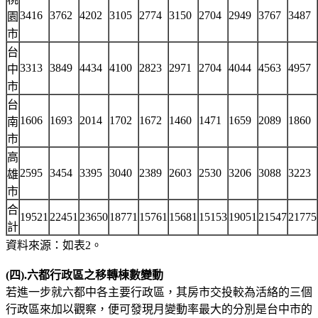
3416
3762
4202
3105
2774
3150
2704
2949
3767
3487
園
市
台
3313
3849
4434
4100
2823
2971
2704
4044
4563
4957
中
市
台
1606
1693
2014
1702
1672
1460
1471
1659
2089
1860
南
市
高
2595
3454
3395
3040
2389
2603
2530
3206
3088
3223
雄
市
合
19521
22451
23650
18771
15761
15681
15153
19051
21547
21775
計
資料來源：如表2。
(四).六都行政區之移轉棟數變動
若進一步就六都中各主要行政區，其房市交投較為活絡的三個
行政區來加以觀察，便可發現月變動率最大的分別是台中市的