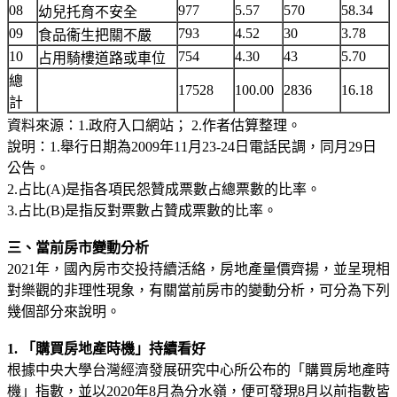
08
977
5.57
570
58.34
幼兒托育不安全
09
793
4.52
30
3.78
食品衞生把關不嚴
10
754
4.30
43
5.70
占用騎樓道路或車位
總
17528
100.00
2836
16.18
計
資料來源：1.政府入口網站； 2.作者估算整理。
說明：1.舉行日期為2009年11月23-24日電話民調，同月29日
公告。
2.占比(A)是指各項民怨贊成票數占總票數的比率。
3.占比(B)是指反對票數占贊成票數的比率。
三、當前房市變動分析
2021年，國內房市交投持續活絡，房地產量價齊揚，並呈現相
對樂觀的非理性現象，有關當前房市的變動分析，可分為下列
幾個部分來說明。
1. 「購買房地產時機」持續看好
根據中央大學台灣經濟發展研究中心所公布的「購買房地產時
機」指數，並以2020年8月為分水嶺，便可發現8月以前指數皆