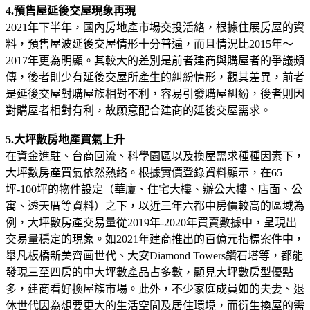
4.預售屋延後交屋現象再現
2021年下半年，國內房地產市場交投活絡，根據住展房屋的資
料，預售屋波延後交屋情形十分普遍，而且情況比2015年～
2017年更為明顯。其較大的差別是前者建商與購屋者的爭議頻
傳，後者則少有延後交屋所產生的糾紛情形，觀其差異，前者
是延後交屋對購屋族相對不利，容易引發購屋糾紛，後者則因
對購屋者相對有利，故願意配合建商的延後交屋需求。
5.大坪數房地產買氣上升
在資金進駐、台商回流、科學園區以及換屋需求種種因素下，
大坪數房產買氣依然熱絡。根據實價登錄資料顯示，在65
坪-100坪的物件設定（華廈、住宅大樓、辦公大樓、店面、公
寓、透天厝等資料）之下，以近三年六都中房價較高的區域為
例，大坪數房產交易量從2019年-2020年買賣數據中，呈現出
交易量穩定的現象。如2021年建商推出的百億元指標案件中，
舉凡板橋新美齊画世代、大安Diamond Towers鑽石塔等，都能
發現三至四房的中大坪數產品占多數，顯見大坪數房型優點
多，建商看好換屋族市場。此外，不少家庭成員如的夫妻、退
休世代因為想要更大的生活空間及居住環境，而衍生換屋的需