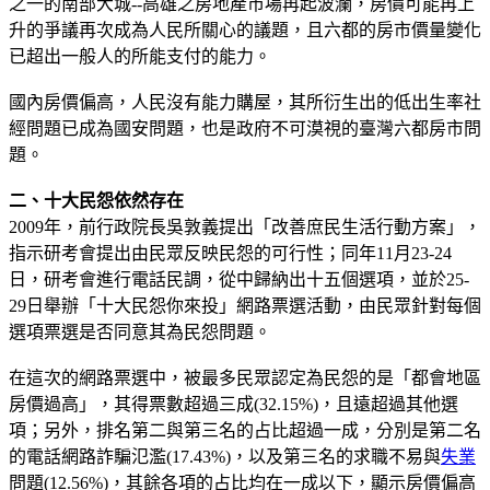
之一的南部大城--高雄之房地產市場再起波瀾，房價可能再上
升的爭議再次成為人民所關心的議題，且六都的房市價量變化
已超出一般人的所能支付的能力。
國內房價偏高，人民沒有能力購屋，其所衍生出的低出生率社
經問題已成為國安問題，也是政府不可漠視的臺灣六都房市問
題。
二、十大民怨依然存在
2009年，前行政院長吳敦義提出「改善庶民生活行動方案」，
指示研考會提出由民眾反映民怨的可行性；同年11月23-24
日，研考會進行電話民調，從中歸納出十五個選項，並於25-
29日舉辦「十大民怨你來投」網路票選活動，由民眾針對每個
選項票選是否同意其為民怨問題。
在這次的網路票選中，被最多民眾認定為民怨的是「都會地區
房價過高」，其得票數超過三成(32.15%)，且遠超過其他選
項；另外，排名第二與第三名的占比超過一成，分別是第二名
的電話網路詐騙氾濫(17.43%)，以及第三名的求職不易與
失業
問題(12.56%)，其餘各項的占比均在一成以下，顯示房價偏高