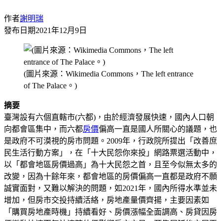
作者
謝明瑞
發布日期
2021年12月9日
(圖片來源：Wikimedia Commons，The left entrance
of The Palace。)
摘要
臺灣設有六個直轄市(六都)，由於經濟發展快速，國內人口朝
向都會區集中，而六都
房價
偏高一直是國人所關心的議題，也
是政府不可漠視的房市問題。2009年，行政院所提出「改善庶
民生活行動方案」，在「十大民怨你來投」網路票選活動中，
以「都會地區房價過高」為十大民怨之首，且至今似無太多的
改變，因為十餘年來，都會地區的房價偏高一直都是政府不願
誠實面對，又難以解決的問題，如2021年，國內所得水準並未
增加，但房市交投持續活絡，房地產量價齊揚，主要因素如
「購買房地產時機」持續看好、房價漲幅全面調高、房貸因房