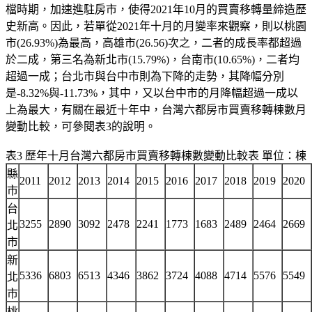
檔時期，加速進駐房市，使得2021年10月的買賣移轉量締造歷
史新高。因此，若單從2021年十月的月變率來觀察，則以桃園
市(26.93%)為最高，高雄市(26.56)次之，二者的成長率都超過
於二成，第三名為新北市(15.79%)，台南市(10.65%)，二者均
超過一成；台北市與台中市則為下降的走勢，其降幅分別
是-8.32%與-11.73%，其中，又以台中市的月降幅超過一成以
上為最大，有關在最近十年中，台灣六都房市買賣移轉棟數月
變動比較，可參閱表3的說明。
表3 歷年十月台灣六都房市買賣移轉棟數變動比較表 單位：棟
縣
2011
2012
2013
2014
2015
2016
2017
2018
2019
2020
市
台
3255
2890
3092
2478
2241
1773
1683
2489
2464
2669
北
市
新
5336
6803
6513
4346
3862
3724
4088
4714
5576
5549
北
市
桃