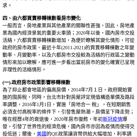
求。
四、由六都買賣移轉棟數看房市變化
一般而言，房地產業與其他產業的關聯性甚強，因此，房地產
業為國內經濟景氣的重要火車頭；2020年以後，國內房市交投
活絡，六都買賣移轉棟數增加，為便於瞭解其變化情形，可從
政府的房市政策、最近十年(2011-2021)的買賣移轉棟數之年變
動率、月變動率，以及六都房市交投較為活絡的行政區之變動
情形來加以瞭解，應可進一步看出當前房市的變化確實已呈現
非理性的活絡情形。
(一).政府房市政策影響移轉棟數
為了抑止都會地區的偏高房價，2014年7月１日，政府開始實
施的囤房稅，同時，台北市針對房屋評定現值構造單價及路段
率調整，2016年1月1日，實施「房地合一 稅」，在短期銷售
必須支付高稅率的條件下，引發售屋熱潮，房價呈下降走勢；
唯在經歷4年的衰退後，2020年房市復甦，年初
新冠疫情
爆
發，引發了世界性的經濟危機，國內房市亦因為疫情而使得交
投低迷；爾後，
美國
的QE政策讓貨幣供給大幅增加，利率調