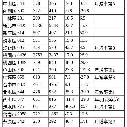
343
378
366
-9.3
-6.3
中山區
月減率第3
300
322
410
-6.8
-26.8
內湖區
231
209
217
10.5
6.5
土林區
6425
5236
5549
22.7
15.8
新北市
614
507
407
21.1
50.9
新店區
612
531
555
15.3
10.3
淡水區
605
424
579
42.7
4.5
汐止區
月增率第3
4426
3753
3487
17.9
26.9
桃園市
1089
789
840
38.0
29.6
桃園區
766
621
300
23.3
155.3
龟山區
年增率第1
658
613
901
7.3
-27.0
中壢區
年減率第3
4375
4011
4957
9.1
-11.7
台中市
644
476
932
35.3
-30.9
北屯區
年減率第1
577
651
816
-11.4
-29.3
西屯區
年/月減率第2
375
66
287
468.2
30.7
清水區
月增率第1
2058
2221
1860
-7.3
10.6
台南市
342
230
292
48.7
17.1
永康區
月增率第2