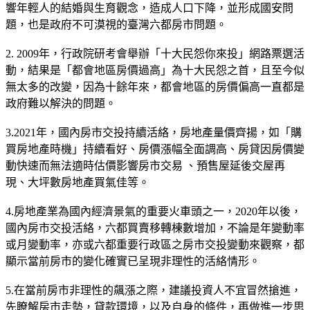
響年輕人的結婚與生育觀念，造成人口下降，並形成國安問
題，也是政府不可漠視的臺灣六都房市問題。
2. 2009年，行政院研考會舉辦「十大民怨你來投」網路票選活
動，結果是「都會地區房價過高」為十大民怨之首，且至今似
無太多的改變，因為十餘年來，都會地區的房價偏高一直都是
政府難以解決的問題。
3.2021年，國內房市交投持續活絡，房地產量價齊揚，如「購
買房地產時機」持續看好、房價漲幅全面調高、房貸因房價變
動快速而無法適時估價影響房市交易 、預售屋延後交屋再
現、大坪數房地產買氣佳等。
4.房地產業為國內經濟景氣的重要火車頭之一，2020年以後，
國內房市交投活絡，六都買賣移轉棟數增加，不論是年變動率
或月變動率，亦或六都重要行政區之房市交投變動來觀察，都
顯示當前房市的變化確實已呈現非理性的活絡情形。
5.在當前房市非理性的飆漲之際，建議投資人不宜冒然搶進，
先瞭解房市走勢，貸款環境，以及自身的條件，再做進一步思