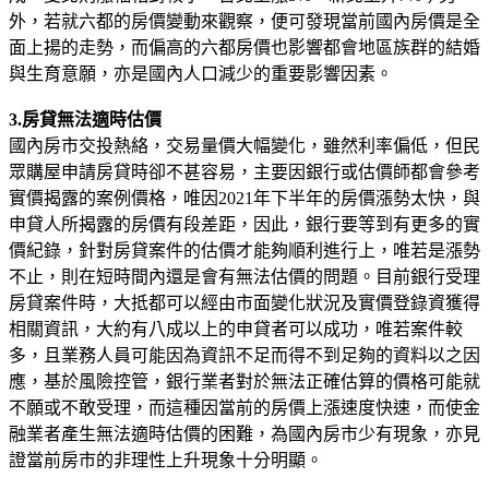
外，若就六都的房價變動來觀察，便可發現當前國內房價是全
面上揚的走勢，而偏高的六都房價也影響都會地區族群的結婚
與生育意願，亦是國內人口減少的重要影響因素。
3.房貸無法適時估價
國內房市交投熱絡，交易量價大幅變化，雖然利率偏低，但民
眾購屋申請房貸時卻不甚容易，主要因銀行或估價師都會參考
實價揭露的案例價格，唯因2021年下半年的房價漲勢太快，與
申貸人所揭露的房價有段差距，因此，銀行要等到有更多的實
價紀錄，針對房貸案件的估價才能夠順利進行上，唯若是漲勢
不止，則在短時間內還是會有無法估價的問題。目前銀行受理
房貸案件時，大抵都可以經由市面變化狀況及實價登錄資獲得
相關資訊，大約有八成以上的申貸者可以成功，唯若案件較
多，且業務人員可能因為資訊不足而得不到足夠的資料以之因
應，基於風險控管，銀行業者對於無法正確估算的價格可能就
不願或不敢受理，而這種因當前的房價上漲速度快速，而使金
融業者產生無法適時估價的困難，為國內房市少有現象，亦見
證當前房市的非理性上升現象十分明顯。