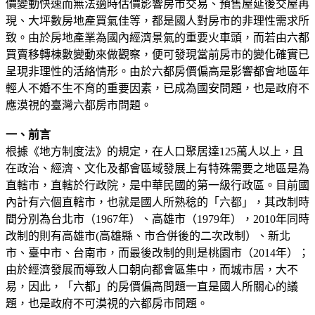
價變動快速而無法適時估價影響房市交易、預售屋延後交屋再
現、大坪數房地產買氣佳等，都是國人對房市的非理性需求所
致。由於房地產業為國內經濟景氣的重要火車頭，而若由六都
買賣移轉棟數變動來做觀察，便可發現當前房市的變化確實已
呈現非理性的活絡情形。由於六都房價偏高是影響都會地區年
輕人不婚不生不育的重要因素，已成為國安問題，也是政府不
應漠視的臺灣六都房市問題。
一、前言
根據《地方制度法》的規定，在人口聚居達125萬人以上，且
在政治、經濟、文化及都會區域發展上有特殊需要之地區是為
直轄市，直轄於行政院，是中華民國的第一級行政區。目前國
內計有六個直轄市，也就是國人所熟稔的「六都」，其改制時
間分別為台北市（1967年）、高雄市（1979年），2010年同時
改制的則有高雄市(高雄縣、市合併後的二次改制）、新北
市、臺中市、台南市，而最後改制的則是桃園市（2014年）；
由於經濟發展而導致人口朝向都會區集中，而城市居，大不
易，因此，「六都」的房價偏高問題一直是國人所關心的議
題，也是政府不可漠視的六都房市問題。