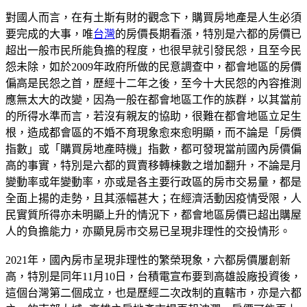
對國人而言，在有土斯有財的觀念下，購買房地產是人生必須
要完成的大事，唯
台灣
的房價長期看漲，特別是六都的房價已
超出一般市民所能負擔的程度，也很早就引發民怨，且至今民
怨未除，如於2009年政府所做的民意調查中，都會地區的房價
偏高是民怨之首，歷經十二年之後，至今十大民怨的內容推測
應無太大的改變，因為一般在都會地區工作的族群，以其當前
的所得水準而言，若沒有親友的協助，很難在都會地區立足生
根，造成都會區的不婚不育現象愈來愈明顯，而不論是「房價
指數」或「購買房地產時機」指數，都可發現當前國內房價偏
高的事實，特別是六都的買賣移轉棟數之增加翻升，不論是月
變動率或年變動率，亦或是各主要行政區的房市交易量，都是
全面上揚的走勢，且其漲幅甚大；在經濟活動因疫情受限，人
民實質所得亦未明顯上升的情況下，都會地區房價已超出購屋
人的負擔能力，亦顯見房市交易已呈現非理性的交投情形。
2021年，國內房市呈現非理性的繁榮現象，六都房價屢創新
高，特別是同年11月10日，台積電宣布要到高雄設廠投資後，
這個台灣第二個成立，也是歷經二次改制的直轄市，亦是六都