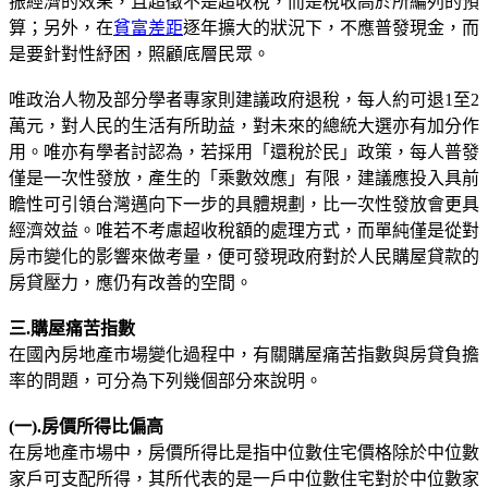
振經濟的效果，且超徵不是超收稅，而是稅收高於所編列的預
算；另外，在
貧富差距
逐年擴大的狀況下，不應普發現金，而
是要針對性紓困，照顧底層民眾。
唯政治人物及部分學者專家則建議政府退稅，每人約可退1至2
萬元，對人民的生活有所助益，對未來的總統大選亦有加分作
用。唯亦有學者討認為，若採用「還稅於民」政策，每人普發
僅是一次性發放，產生的「乘數效應」有限，建議應投入具前
瞻性可引領台灣邁向下一步的具體規劃，比一次性發放會更具
經濟效益。唯若不考慮超收稅額的處理方式，而單純僅是從對
房市變化的影響來做考量，便可發現政府對於人民購屋貸款的
房貸壓力，應仍有改善的空間。
三.購屋痛苦指數
在國內房地產市場變化過程中，有關購屋痛苦指數與房貸負擔
率的問題，可分為下列幾個部分來說明。
(一).房價所得比偏高
在房地產市場中，房價所得比是指中位數住宅價格除於中位數
家戶可支配所得，其所代表的是一戶中位數住宅對於中位數家