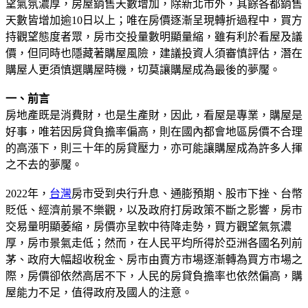
望氣氛濃厚，房屋銷售天數增加，除新北市外，其餘各都銷售
天數皆增加逾10日以上；唯在房價逐漸呈現轉折過程中，買方
持觀望態度者眾，房市交投量數明顯量縮，雖有利於看屋及議
價，但同時也隱藏著購屋風險，建議投資人須審慎評估，潛在
購屋人更須慎選購屋時機，切莫讓購屋成為最後的夢魘。
一、前言
房地產既是消費財，也是生產財，因此，看屋是專業，購屋是
好事，唯若因房貸負擔率偏高，則在國內都會地區房價不合理
的高漲下，則三十年的房貸壓力，亦可能讓購屋成為許多人揮
之不去的夢魘。
2022年，
台灣
房市受到央行升息、通膨預期、股市下挫、台幣
貶低、經濟前景不樂觀，以及政府打房政策不斷之影響，房市
交易量明顯萎縮，房價亦呈軟中待降走勢，買方觀望氣氛濃
厚，房市景氣走低；然而，在人民平均所得於亞洲各國名列前
茅、政府大幅超收稅金、房市由賣方市場逐漸轉為買方市場之
際，房價卻依然高居不下，人民的房貸負擔率也依然偏高，購
屋能力不足，值得政府及國人的注意。