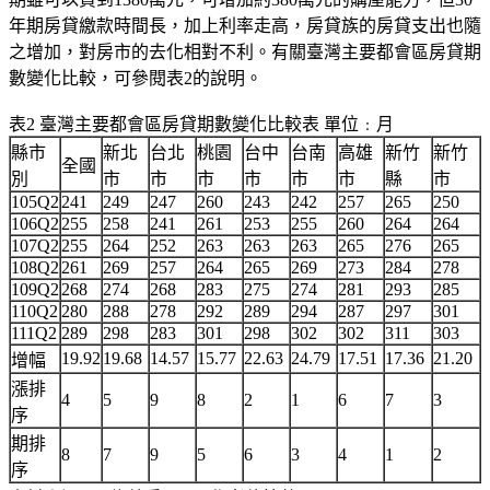
年期房貸繳款時間長，加上利率走高，房貸族的房貸支出也隨
之增加，對房市的去化相對不利。有關臺灣主要都會區房貸期
數變化比較，可參閱表2的說明。
表2 臺灣主要都會區房貸期數變化比較表 單位﹕月
縣市
新北
台北
桃園
台中
台南
高雄
新竹
新竹
全國
別
市
市
市
市
市
市
縣
市
105Q2
241
249
247
260
243
242
257
265
250
106Q2
255
258
241
261
253
255
260
264
264
107Q2
255
264
252
263
263
263
265
276
265
108Q2
261
269
257
264
265
269
273
284
278
109Q2
268
274
268
283
275
274
281
293
285
110Q2
280
288
278
292
289
294
287
297
301
111Q2
289
298
283
301
298
302
302
311
303
19.92
19.68
14.57
15.77
22.63
24.79
17.51
17.36
21.20
增幅
漲排
4
5
9
8
2
1
6
7
3
序
期排
8
7
9
5
6
3
4
1
2
序