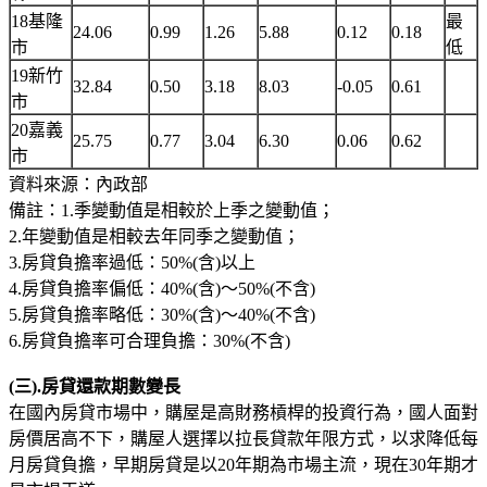
18基隆
最
24.06
0.99
1.26
5.88
0.12
0.18
市
低
19新竹
32.84
0.50
3.18
8.03
-0.05
0.61
市
20嘉義
25.75
0.77
3.04
6.30
0.06
0.62
市
資料來源：內政部
備註：1.季變動值是相較於上季之變動值；
2.年變動值是相較去年同季之變動值；
3.房貸負擔率過低：50%(含)以上
4.房貸負擔率偏低：40%(含)～50%(不含)
5.房貸負擔率略低：30%(含)～40%(不含)
6.房貸負擔率可合理負擔：30%(不含)
(三).房貸還款期數變長
在國內房貸市場中，購屋是高財務槓桿的投資行為，國人面對
房價居高不下，購屋人選擇以拉長貸款年限方式，以求降低每
月房貸負擔，早期房貸是以20年期為市場主流，現在30年期才