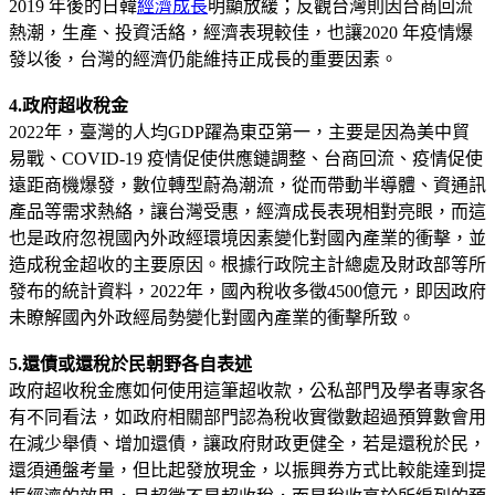
2019 年後的日韓
經濟成長
明顯放緩；反觀台灣則因台商回流
熱潮，生產、投資活絡，經濟表現較佳，也讓2020 年疫情爆
發以後，台灣的經濟仍能維持正成長的重要因素。
4.政府超收稅金
2022年，臺灣的人均GDP躍為東亞第一，主要是因為美中貿
易戰、COVID-19 疫情促使供應鏈調整、台商回流、疫情促使
遠距商機爆發，數位轉型蔚為潮流，從而帶動半導體、資通訊
產品等需求熱絡，讓台灣受惠，經濟成長表現相對亮眼，而這
也是政府忽視國內外政經環境因素變化對國內產業的衝擊，並
造成稅金超收的主要原因。根據行政院主計總處及財政部等所
發布的統計資料，2022年，國內稅收多徵4500億元，即因政府
未瞭解國內外政經局勢變化對國內產業的衝擊所致。
5.還債或還稅於民朝野各自表述
政府超收稅金應如何使用這筆超收款，公私部門及學者專家各
有不同看法，如政府相關部門認為稅收實徵數超過預算數會用
在減少舉債、增加還債，讓政府財政更健全，若是還稅於民，
還須通盤考量，但比起發放現金，以振興券方式比較能達到提