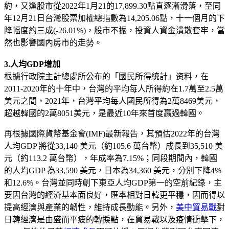
約，又逢股市從2022年1月21的17,899.30點直逐漸滑落，至同
年12月21日台灣股票加權總指數為14,205.06點，十一個月的下
降幅度約三成(-26.01%)，股市不振，投資人資金潰散套牢，當
然也影響國內房市的走勢。
3.人均GDP增加
根據行政院主計總處所公布的「國民所得統計」资料，在
2011-2020年的十年中，台灣的平均每人所得約在1.7萬至2.5萬
美元之間，2021年，台灣平均每人國民所得為2萬8469美元，
超越韓國的2萬8051美元，是最近10年來首度贏過韓國。
再根據國際貨幣基金會(IMF)最新報告，其預估2022年的台灣
人均GDP 將從33,140 美元（約105.6 萬台幣）成長到35,510 美
元（約113.2 萬台幣），年成率為7.15%；同段期間內，韓國
的人均GDP 為33,590 美元，日本為34,360 美元，分別下降4%
和12.6%。台灣並同時創下東亞人均GDP第一的空前紀錄，主
要因台灣的經濟基本面良好，匯率相對日韓更平穩，因而得以
提高經濟與產業的韌性，維持成長動能。另外，
美中貿易戰
對
日韓經濟是由盛而平疲的轉捩點，在貿易戰以及疫情衝擊下，