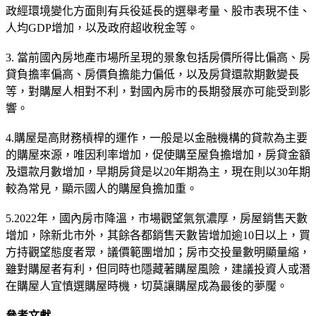
政經環境變化方面則有兵役延長的選舉考量、股市表現不佳、
人均GDP增加，以及政府超收稅金等。
3. 當前國內房地產市場所呈現的景象包括房價所得比偏高、房
貸負擔率偏高、房價負擔能力偏低，以及房貸還款期數變長
等，對購屋人相對不利，對國內房市的長期發展亦可能受到影
響。
4.購屋是高財務槓桿的運作，一般是以金融機構的貸款為主要
的購屋來源，唯因利率增加，促使購至屋負擔增加，房貸金額
及還款月數增加，早期房貸是以20年期為主，現在則以30年期
較為常見，顯示國人的購屋負擔加重。
5.2022年，國內房市降溫，市場觀望氣氛濃厚，房屋銷售天數
增加，除新北市外，其餘各都銷售天數皆增加逾10日以上，買
方持觀望態度者眾，議價範團增加；房市交投量數明顯量縮，
雖對購屋者有利，但同時也隱藏著購屋風險，建議投資人或潛
在購屋人宜慎選購屋時機，切莫讓購屋成為最後的夢魘。
參考文獻