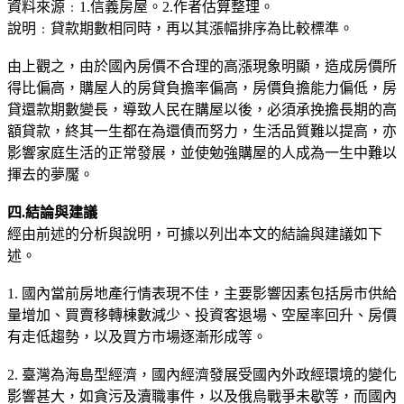
資料來源﹕1.信義房屋。2.作者估算整理。
說明﹕貸款期數相同時，再以其漲幅排序為比較標準。
由上觀之，由於國內房價不合理的高漲現象明顯，造成房價所
得比偏高，購屋人的房貸負擔率偏高，房價負擔能力偏低，房
貸還款期數變長，導致人民在購屋以後，必須承挽擔長期的高
額貸款，終其一生都在為還債而努力，生活品質難以提高，亦
影響家庭生活的正常發展，並使勉強購屋的人成為一生中難以
揮去的夢魘。
四.結論與建議
經由前述的分析與說明，可據以列出本文的結論與建議如下
述。
1. 國內當前房地產行情表現不佳，主要影響因素包括房市供給
量增加、買賣移轉棟數減少、投資客退場、空屋率回升、房價
有走低趨勢，以及買方市場逐漸形成等。
2. 臺灣為海島型經濟，國內經濟發展受國內外政經環境的變化
影響甚大，如貪污及瀆職事件，以及俄烏戰爭未歇等，而國內