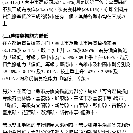
(52.41%)，台中市高於四成(45.54%)則是居第三位；嘉義縣的
不及三成為最低(24.25%)，次為雲林縣(29.13%)，亦即全國房
貸負擔率低於三成的縣市僅有二個，其餘各縣市均在三成以
上。
(三)房價負擔能力偏低
在六都房貸負擔率方面，臺北市及新北市房貸負擔率為
66.12%及52.41%，較上季上升1.21%及0.96%，為房價負擔能
力「過低」等級；臺中市為45.54%，較上季上升0.46%，為房
價負擔能力「偏低」等級；臺南市、高雄市及桃園市則分別為
38.26%、38.17%及32.01%，較上季上升1.42%、2.58%及
0.51%，均為房價負擔能力「略低」等級。
另外，在其他14縣市房價負擔能力部分，屬於「可合理負擔」
等級有雲林縣、嘉義縣、屏東縣、基隆市及嘉義市等5縣市；
「略低」等級有宜蘭縣、新竹縣、苗栗縣、彰化縣、南投縣、
臺東縣、花蓮縣、澎湖縣、新竹市等9個縣市。
若以雙北地區的年輕購屋人來觀察，若要維持生活品質又想買
房極為困難，大部分的年輕人之購屋頭期款還是需要父母資