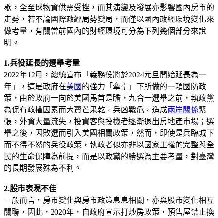
歇，全至球物資供需受挫，而其演變及發展亦影響國內房市的
走勢，若不論國際政經局勢變局，而僅以國內政經環境變化來
做考量，有關當前國內的財經環境可分為下列幾個部分來說
明。
1.兵役延長的選舉考量
2022年12月，總統宣布「義務役將於2024元旦開始延長為一
年」，這是政府在
美國
的強力「牽引」下所做的一項國防政
策，由於政府一向於美國馬首是瞻，九合一選舉之前，執政黨
為保有政權因素而大賣芒果乾，兵凶戰危，造成
兩岸關係
緊
張，外資大量流失，投資客與投機者逐漸退出房地產市場；選
舉之後，因敗選而引入美國相關政策，然而，即使是兵臨城下
而不得不然的兵役政策，執政者似亦非以國家主權的完整與全
民的生命保障為前提，而是以政黨的勝選為主要考量，對臺灣
的長期發展殊為不利。
2.股市表現不佳
一般而言，房市變化與房市政策息息相關，亦與股市變化相互
關聯，因此，2020年，自政府宣示打炒房政策，預售屋禁止換