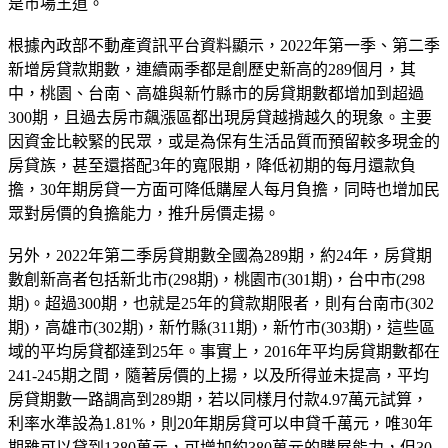
是市場王道。
根據內政部不動產資訊平台資料顯示，2022年第一季、第二季
新增房貸款期數，連續兩季都是創歷史新高的289個月，其
中，桃園、台南、高雄與新竹縣市的房貸期數都增加到超過
300期，且過去房市飆漲區都出現房貸越揹越久的現象。主要
因資金比較緊的民眾，或是為保有生活品質而預留較多現金的
房貸族，甚至還搭配3年的寬限期，降低初期的每月還款負
擔，30年期房貸一方面可降低購屋人每月負擔，同時也增加民
眾對房價的負擔能力，推升房價走揚。
另外，2022年第二季房貸期數全國為289期，約24年，房貸期
數創新高者包括新北市(298期)，桃園市(301期)，台中市(298
期)。超過300期，也就是25年的貸款期限者，則有台南市(302
期)，高雄市(302期)，新竹縣(311期)，新竹市(303期)，這些區
域的平均房貸都達到25年。事實上，2016年平均房貸期數都在
241-245期之間，隨著房價的上揚，以及所得並未提高，平均
房貸期數一路調高到289期，若以同樣月付款4.97萬元試算，
利率水準設為1.81%，則20年期房貸可以申貸千萬元，唯30年
期雖可以貸到1380萬元，可增加約380萬元的購屋能力，但30