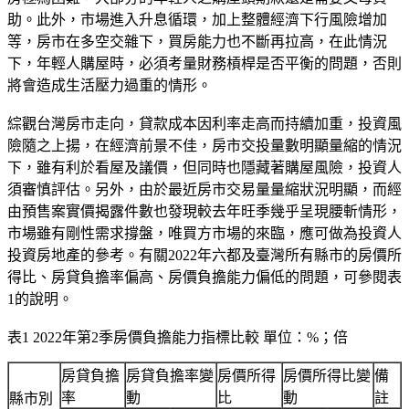
助。此外，市場進入升息循環，加上整體經濟下行風險增加
等，房市在多空交雜下，買房能力也不斷再拉高，在此情況
下，年輕人購屋時，必須考量財務槓桿是否平衡的問題，否則
將會造成生活壓力過重的情形。
綜觀台灣房市走向，貸款成本因利率走高而持續加重，投資風
險隨之上揚，在經濟前景不佳，房市交投量數明顯量縮的情況
下，雖有利於看屋及議價，但同時也隱藏著購屋風險，投資人
須審慎評估。另外，由於最近房市交易量量縮狀況明顯，而經
由預售案實價揭露件數也發現較去年旺季幾乎呈現腰斬情形，
市場雖有剛性需求撐盤，唯買方市場的來臨，應可做為投資人
投資房地產的參考。有關2022年六都及臺灣所有縣市的房價所
得比、房貸負擔率偏高、房價負擔能力偏低的問題，可參閱表
1的說明。
表1 2022年第2季房價負擔能力指標比較 單位：%；倍
房貸負擔
房貸負擔率變
房價所得
房價所得比變
備
率
動
比
動
註
縣市別