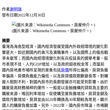
作者
謝明瑞
發布日期
2022年12月30日
(圖片來源：Wikimedia Commons，房屋仲介。)
摘要
臺灣為海島型經濟，國內經濟發展受國內外政經環境的變化影
響甚大，如近期國內的貪污及瀆職事件，以及國際上的俄烏戰
爭未歇等；而國內政經環境變化則有兵役延長的選舉考量、股
市表現不佳、人均GDP增加，以及政府超收稅金等；而當前
國內房地產市場所呈現的景象包括
房價
所得比偏高、房貸負擔
率偏高、房價負擔能力偏低，以及房貸還款期數變長等，對購
屋人相對不利，對國內房市的長期發展亦可能受到影響。由於
購屋是高財務槓桿的運作，一般是以金融機構的貸款為主要的
購屋來源，唯因利率增加，促使購至屋負擔增加，房貸金額及
還款月數增加，房貸並由以20年轉換為30年期較為常見，顯示
國人的購屋負擔加重。另外，2022年，國內房市降溫，市場觀