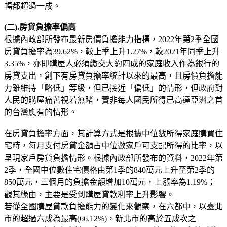
幅都超過一成。
(二).房貸負擔率偏高
根據內政部所發布最新房價負擔能力指標，2022年第2季全國
房貸負擔率為39.62%，較上季上升1.27%，較2021年同季上升
3.35%，亦即購屋人必須繳交大約四成的家庭收入作為銀行的
房貸支出，創下有房貸負擔率統計以來的最高，且房價負擔能
力雖維持「略低」等級，但已接近「偏低」的情形，但政府對
人民的購屋痛苦視若無睹，實非每人國民所得已高達亞洲之首
的台灣應有的情形。
在房貸負擔率方面，其計算方式是根據中位數所得家庭購買住
宅時，每月支付房貸金額占中位數家戶可支配所得的比率，以
呈現家戶房貸負擔情形。根據內政部所發布的資料，2022年第
2季，全國中位數住宅價格由第1季的840萬元上升至第2季的
850萬元，三個月的負擔金額增加10萬元，上漲率為1.19%；
觀其緣由，主要是受到購屋貸款利率上升影響。
若從全國購屋貸款負擔能力的變化來觀察，在六都中，以臺北
市的超過六成為最高(66.12%)，新北市的高於五成次之