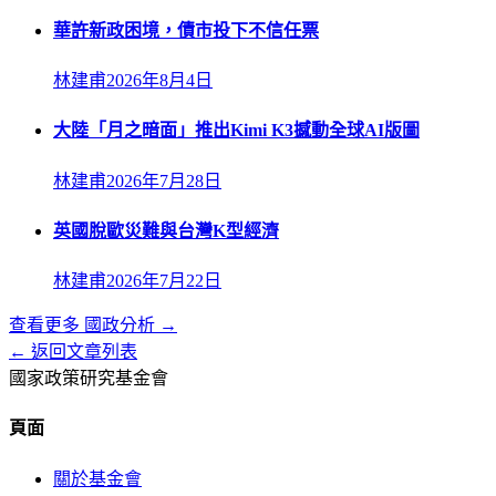
華許新政困境，債市投下不信任票
林建甫
2026年8月4日
大陸「月之暗面」推出Kimi K3撼動全球AI版圖
林建甫
2026年7月28日
英國脫歐災難與台灣K型經濟
林建甫
2026年7月22日
查看更多
國政分析
→
← 返回文章列表
國家政策研究基金會
頁面
關於基金會