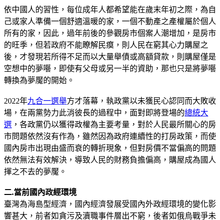
依中國人的習性，每位成年人都希望能在歲末年初之際，為自
己或家人準備一個舒適溫暖的家，一個不動產之產權屬於個人
所有的家，因此，過年前後的參觀房市個案人潮增加，是房市
的旺季，但若政府不能瞭解民瘼，則人民在窮其心力購屋之
後，才發現若所得不足而以大量舉債或高額貸款，則購屋僅是
空想中的夢囈，即使有父母或另一半的資助，那也只是將夢囈
轉換為夢魘的開始。
2022年
九合一選舉
方才落幕，執政黨以未獲民心認同而大敗收
場，在兩黨勢力此消彼長的過程中，面對即將登場的
總統大
選
，各政黨仍以獲得政權為主要考量，對於人民最所關心的房
市問題依然沒有作為，雖然因為政府連續性的打房政策，而使
國內房市出現由盛而衰的轉折現象，但對房價不當偏高的問題
依然無法有效解決，導致人民的財務負擔偏高，購屋成為國人
揮之不去的夢魘。
二.當前國內政經環境
臺灣為海島型經濟，國內經濟發展受國內外政經環境的變化影
響甚大，前者如貪污及瀆職事件層出不窮，後者如俄烏戰爭未