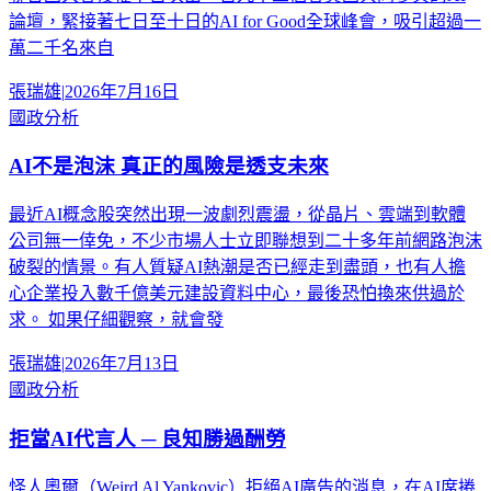
論壇，緊接著七日至十日的AI for Good全球峰會，吸引超過一
萬二千名來自
張瑞雄
|
2026年7月16日
國政分析
AI不是泡沫 真正的風險是透支未來
最近AI概念股突然出現一波劇烈震盪，從晶片、雲端到軟體
公司無一倖免，不少市場人士立即聯想到二十多年前網路泡沫
破裂的情景。有人質疑AI熱潮是否已經走到盡頭，也有人擔
心企業投入數千億美元建設資料中心，最後恐怕換來供過於
求。 如果仔細觀察，就會發
張瑞雄
|
2026年7月13日
國政分析
拒當AI代言人 ─ 良知勝過酬勞
怪人奧爾（Weird Al Yankovic）拒絕AI廣告的消息，在AI席捲