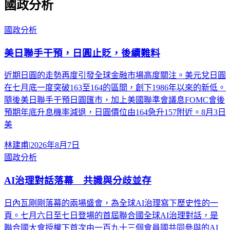
國政分析
國政分析
美日聯手干預，日圓止貶，後續難料
近期日圓的走勢再度引發全球金融市場高度關注。美元兌日圓
在七月底一度突破163至164的區間，創下1986年以來的新低。
隨後美日聯手干預日圓匯市，加上美國聯準會議息FOMC會後
預期年底升息機率減退，日圓價位由164急升157附近。8月3日
美
林建甫
|
2026年8月7日
國政分析
AI治理對話落幕 共識與分歧並存
日內瓦剛剛落幕的兩場盛會，為全球AI治理寫下歷史性的一
頁。七月六日至七日登場的首屆聯合國全球AI治理對話，是
聯合國大會授權下首次由一百九十三個會員國共同參與的AI