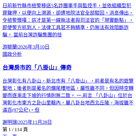
日前新竹縣市檢警移送5名詐團車手與監控手，並依組織型犯
罪聲押，以便向上溯源，卻遭地院法官全部駁回。消息傳出，
令檢警慨嘆：這才是第一線執法者與司法官的「現實斷點」，
即便警方抓到人，法律工具若不夠精準，仍無法有效阻斷詐
騙。 當前台灣詐騙集團的技
游毓蘭
|
2026年3月10日
國政分析
台灣房市的「八掛山」傳奇
台灣彰化有八卦山，新北市有「八掛山」，前者是有名的遊覽
聖地；後者則是著名的爛尾樓地區，屬性雖不同，但因時空轉
變而逐漸走下坡的行情則無二致。 一.前言 「八卦山」位於台
灣彰化市東方之卦山里轄內，屬八卦台地西北丘陵，海拔雖不
滿百(97公尺)，但
謝明瑞
|
2025年11月28日
第
1
/
114
頁