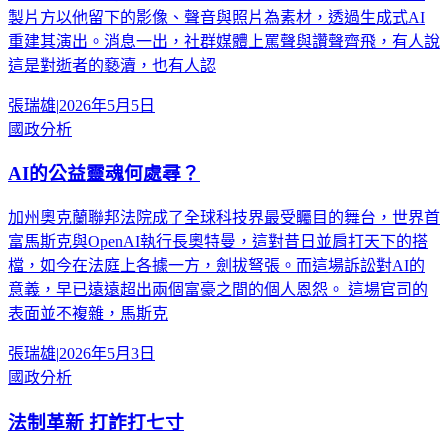
製片方以他留下的影像、聲音與照片為素材，透過生成式AI
重建其演出。消息一出，社群媒體上罵聲與讚聲齊飛，有人說
這是對逝者的褻瀆，也有人認
張瑞雄
|
2026年5月5日
國政分析
AI的公益靈魂何處尋？
加州奧克蘭聯邦法院成了全球科技界最受矚目的舞台，世界首
富馬斯克與OpenAI執行長奧特曼，這對昔日並肩打天下的搭
檔，如今在法庭上各據一方，劍拔弩張。而這場訴訟對AI的
意義，早已遠遠超出兩個富豪之間的個人恩怨。 這場官司的
表面並不複雜，馬斯克
張瑞雄
|
2026年5月3日
國政分析
法制革新 打詐打七寸