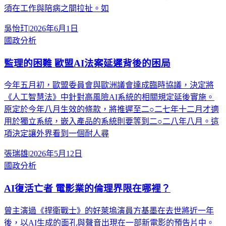
須在工作與陪病之間拉扯。如
吳怡玎
|
2026年6月1日
國政分析
監理的困難 歐盟AI法案延遲背後的困局
今年五月初，歐盟委員會與歐洲議會達成臨時協議，決定將
《人工智慧法》中針對高風險AI系統的相關規定延後實施。
原定於今年八月生效的條款，將推遲至二○二七年十二月才適
用於獨立系統，嵌入產品的系統則要等到二○二八年八月。這
項決定讓外界看到一個耐人尋
張瑞雄
|
2026年5月12日
國政分析
AI復活亡者 電影業的倫理界限在哪裡？
曾主演過《捍衛戰士》的好萊塢演員方基墨在去世將近一年
後，以AI生成的面孔與聲音出現在一部新電影的預告片中。