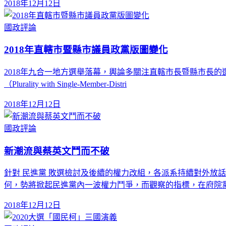
2018年12月12日
國政評論
2018年直轄市暨縣市議員政黨版圖變化
2018年九合一地方選舉落幕，輿論多關注直轄市長暨縣市長
（Plurality with Single-Member-Distri
2018年12月12日
國政評論
新潮流與蔡英文鬥而不破
針對 民進黨 敗選檢討及後續的權力改組，各派系持續對外放
何，勢將掀起民進黨內一波權力鬥爭，而觀察的指標，在府院
2018年12月12日