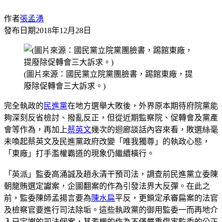
作者
張孟湧
發布日期
2018年12月28日
(圖片來源：國民黨立院黨團臉書，踢館東廠，提
廢除促轉會三大訴求。)
完全執政的
民進黨
在地方選舉大敗後，外界原本期待府院黨能
夠深刻反省檢討、撥亂反正，但從近期監察院、促轉會及黨產
會等作為，再加上
蔡英文
幾次的迴廊談話內容來看，敗選絲毫
未喚起蔡英文及民進黨政府改變「唯我獨尊」的執政心態，
「東廠」打手濫權霸道的現象仍繼續橫行。
「英派」監委高涌誠及趙永清干預司法，調查前民進黨立委陳
朝龍賄選定讞案，企圖翻案的作為引發法界大反彈。在此之
前，監委陳師孟揚言要為
陳水扁
平反，更鎖定承審扁案的法官
及檢察官要進行司法除垢。這些執政黨的御用監委一而再地介
入已定讞的司法個案，其濫權的作為不僅嚴重傷害監委的公正