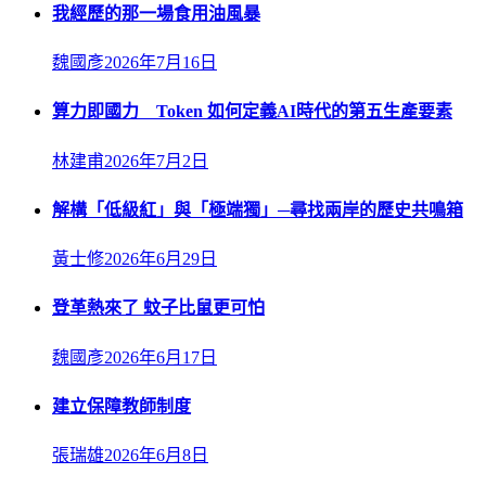
我經歷的那一場食用油風暴
魏國彥
2026年7月16日
算力即國力 Token 如何定義AI時代的第五生產要素
林建甫
2026年7月2日
解構「低級紅」與「極端獨」─尋找兩岸的歷史共鳴箱
黃士修
2026年6月29日
登革熱來了 蚊子比鼠更可怕
魏國彥
2026年6月17日
建立保障教師制度
張瑞雄
2026年6月8日