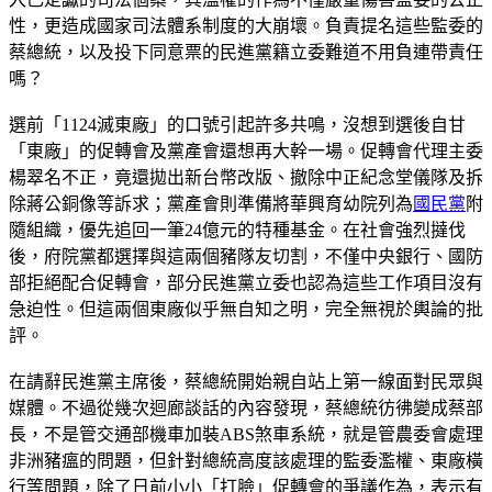
性，更造成國家司法體系制度的大崩壞。負責提名這些監委的
蔡總統，以及投下同意票的民進黨籍立委難道不用負連帶責任
嗎？
選前「1124滅東廠」的口號引起許多共鳴，沒想到選後自甘
「東廠」的促轉會及黨產會還想再大幹一場。促轉會代理主委
楊翠名不正，竟還拋出新台幣改版、撤除中正紀念堂儀隊及拆
除蔣公銅像等訴求；黨產會則準備將華興育幼院列為
國民黨
附
隨組織，優先追回一筆24億元的特種基金。在社會強烈撻伐
後，府院黨都選擇與這兩個豬隊友切割，不僅中央銀行、國防
部拒絕配合促轉會，部分民進黨立委也認為這些工作項目沒有
急迫性。但這兩個東廠似乎無自知之明，完全無視於輿論的批
評。
在請辭民進黨主席後，蔡總統開始親自站上第一線面對民眾與
媒體。不過從幾次迴廊談話的內容發現，蔡總統彷彿變成蔡部
長，不是管交通部機車加裝ABS煞車系統，就是管農委會處理
非洲豬瘟的問題，但針對總統高度該處理的監委濫權、東廠橫
行等問題，除了日前小小「打臉」促轉會的爭議作為，表示有