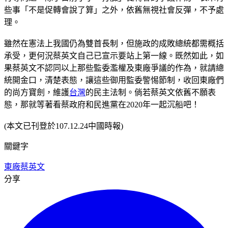
些事「不是促轉會說了算」之外，依舊無視社會反彈，不予處
理。
雖然在憲法上我國仍為雙首長制，但施政的成敗總統都需概括
承受，更何況蔡英文自己已宣示要站上第一線。既然如此，如
果蔡英文不認同以上那些監委濫權及東廠爭議的作為，就請總
統開金口，清楚表態，讓這些御用監委警惕節制，收回東廠們
的尚方寶劍，維護
台灣
的民主法制。倘若蔡英文依舊不願表
態，那就等著看蔡政府和民進黨在2020年一起沉船吧！
(本文已刊登於107.12.24中國時報)
關鍵字
東廠
蔡英文
分享