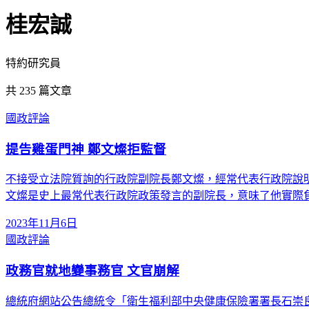
桂宏誠
特約研究員
共
235
篇文章
國政評論
提告雞蛋門神 鄭文燦拒監督
不接受立法院質詢的行政院副院長鄭文燦，經常代表行政院說
文燦是史上最常代表行政院政策發言的副院長，意味了他實際
2023年11月6日
國政評論
政務官就地變事務官 文官崩解
總統府網站公告總統令「衛生福利部中央健康保險署署長石崇