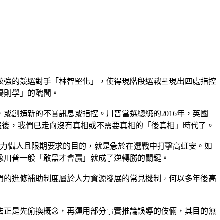
較強的競選對手「林智堅化」，使得現階段選戰呈現出四處指控
優則學」的醜聞。
或創造新的不實訊息或指控。川普當選總統的2016年，英國
體興盛後，我們已走向沒有真相或不需要真相的「後真相」時代了。
權力懾人且限期要求的目的，就是急於在選戰中打擊高虹安。如
像川普一般「敢黑才會贏」就成了逆轉勝的關鍵。
門的進修補助制度屬於人力資源發展的常見機制，何以多年後高
法正是先偷換概念，再運用部分事實推論誤導的伎倆，其目的無