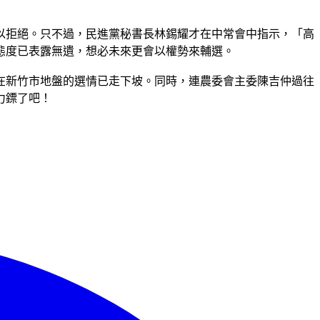
以拒絕。只不過，民進黨秘書長林錫耀才在中常會中指示，「高
態度已表露無遺，想必未來更會以權勢來輔選。
在新竹市地盤的選情已走下坡。同時，連農委會主委陳吉仲過往
力鏢了吧！