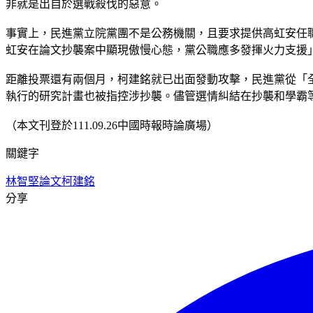
非就是出自於選戰殺伐的惡意。
事實上，民進黨立院黨團不是公務機關，且要求提供高虹安任
虹安在論文抄襲案中顯現傲慢心態，黨公職應多發揮火力支援
距離投票還有兩個月，柯建銘就已出面發動攻擊，民進黨從「
執行的研究計畫也被指控涉抄襲。儘管選情糾結在抄襲和學霸
（本文刊登於111.09.26中國時報時論廣場）
關鍵字
林智堅
論文
柯建銘
分享