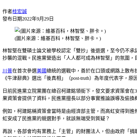
作者
桂宏誠
發布日期
2022年9月29日
(圖片來源：維基百科，林智堅、胖卡。)
林智堅在雙碩士論文被學校認定「雙抄」後退選，至今仍不承
抄襲的混戰。民進黨營造出「人人都可成為林智堅」的氛圍，
川普
在首次參選
美國
總統的選戰中，善於在口頭或網路上散布抹
《牛津辭典》選出「後真相」（post-truth）為年度代
日前民進黨立院黨團在總召柯建銘領銜下，發文要求資策會在
果資策會提供了資料，民進黨擅長以部分事實推論誤導及偷換
例如，柯建銘稱資策會當時是由經濟部主管，而高虹安得到進
虹安成了民進黨的競選對手，就該無端受到質疑？
再說，各部會均有業務上「主管」的財團法人，但由政府「捐