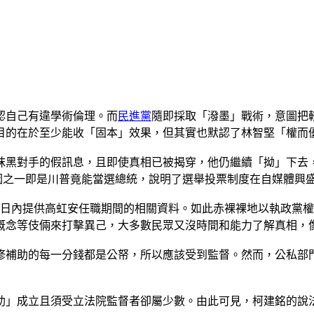
認自己有違學術倫理。而
民進黨
隨即採取「潑墨」戰術，意圖把
目的在於至少能收「固本」效果，但其實也默認了林智堅「權而
黑對手的假訊息，且即使真相已被揭穿，他仍繼續「拗」下去，
表字，原因之一即是川普竟能當選總統，說明了選舉投票制度在自媒
3日內提供高虹安任職期間的相關資料。如此赤裸裸地以執政黨
概念等伎倆來打擊異己，大多數民眾又沒時間和能力了解真相，
修補助的每一分錢都是公帑，所以應該受到監督。然而，公私部
助」成立且須受立法院監督者卻屬少數。由此可見，柯建銘的說