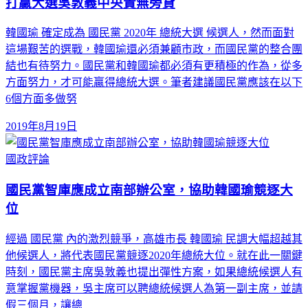
打贏大選吳敦義中央責無旁貸
韓國瑜 確定成為 國民黨 2020年 總統大選 候選人，然而面對
這場艱苦的選戰，韓國瑜還必須兼顧市政，而國民黨的整合團
結也有待努力。國民黨和韓國瑜都必須有更積極的作為，從多
方面努力，才可能贏得總統大選。筆者建議國民黨應該在以下
6個方面多做努
2019年8月19日
國政評論
國民黨智庫應成立南部辦公室，協助韓國瑜競逐大
位
經過 國民黨 內的激烈競爭，高雄市長 韓國瑜 民調大幅超越其
他候選人，將代表國民黨競逐2020年總統大位。就在此一關鍵
時刻，國民黨主席吳敦義也提出彈性方案，如果總統候選人有
意掌握黨機器，吳主席可以聘總統候選人為第一副主席，並請
假三個月，讓總