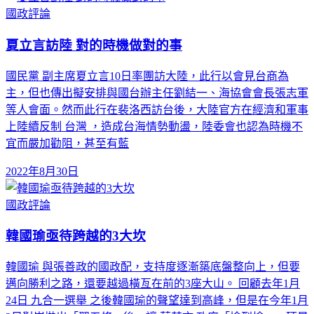
國政評論
夏立言訪陸 對的時機做對的事
國民黨 副主席夏立言10日率團訪大陸，此行以會見台商為
主，但也傳出擬安排與國台辦主任劉結一、海協會會長張志軍
等人會面。然而此行在裴洛西訪台後，大陸官方在經濟和軍事
上陸續反制 台灣 ，造成台海情勢動盪，陸委會也認為時機不
宜而嚴加勸阻，甚至有藍
2022年8月30日
國政評論
韓國瑜亟待跨越的3大坎
韓國瑜 與張善政的國政配，支持度逐漸築底盤整向上，但要
邁向勝利之路，還要越過橫亙在前的3座大山。 回顧去年1月
24日 九合一選舉 之後韓國瑜的聲望達到高峰，但是在今年1月