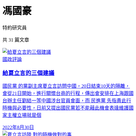
馮國豪
特約研究員
共
31
篇文章
國政評論
給夏立言的三個建議
國民黨 的黨副主席夏立言訪問中國，20日結束10天的隔離，
會從21日開始，進行關懷台商的行程，傳出會安排在上海跟國
台辦主任劉結一等中國涉台官員會面，而 民進黨 先指責此行
時機與必要性，日前又提出國民黨若不能藉此機會表達維護國
家主權立場就是個
2022年8月30日