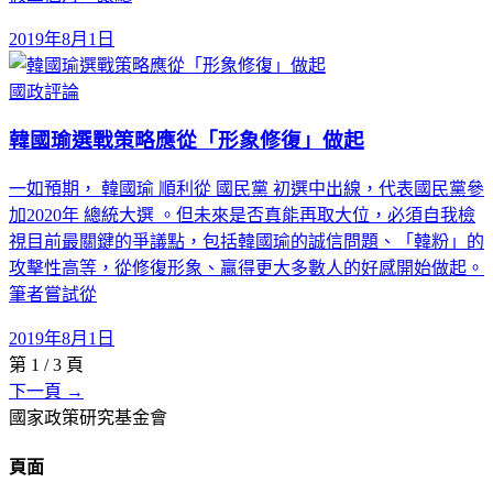
2019年8月1日
國政評論
韓國瑜選戰策略應從「形象修復」做起
一如預期， 韓國瑜 順利從 國民黨 初選中出線，代表國民黨參
加2020年 總統大選 。但未來是否真能再取大位，必須自我檢
視目前最關鍵的爭議點，包括韓國瑜的誠信問題、「韓粉」的
攻擊性高等，從修復形象、贏得更大多數人的好感開始做起。
筆者嘗試從
2019年8月1日
第
1
/
3
頁
下一頁 →
國家政策研究基金會
頁面