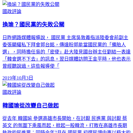
國政評論
換瑜？國民黨的失敗公關
日昨網路媒體報導說， 國民黨 主席吳敦義指派陸委會前副主
委張顯耀私下拜會郭台銘，傳達盼郭能當國民黨的「備胎人
選」，同時擔任吳的「密使」赴大陸見國台辦主任劉結一表達
「韓會選不下去」的訊息。翌日媒體訪問王金平時，他也表示
曾經聽說過。這些報導使「
2019年10月3日
國政評論
韓國瑜從改變自己做起
從去年 韓國瑜 參選高雄市長開始，在討厭 民進黨 與討厭 蔡
英文 的氛圍下乘風而起，掀起一股韓流，打敗在高雄市長期
執政的民進黨；同時今年7月在 國民黨 初選民調中更以極大的