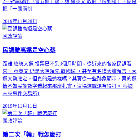
2日對岸拋出「習五條」後，讓 蔡英文 政府「撿到槍」，硬是
把「一國兩制
2019年11月28日
國政評論
民調雖高還是空心蔡
距離 總統大選 投票已不到3個月時間。從近來的各家民調看
來， 蔡英文 仍是大幅領先 韓國瑜 ，甚至有名嘴大膽預言，大
選大勢底定。但真的是這樣嗎？其實從一些跡象顯示，蔡的選
情不如民調數字看起來那麼扎實，這場選戰還有得打。 根據
未來事件交易所1
2019年11月11日
國政評論
第二次「韓」戰怎麼打