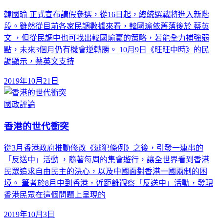
韓國瑜 正式宣布請假參選，從16日起，總統選戰將進入新階
段。雖然從目前各家民調數據來看，韓國瑜依舊落後於 蔡英
文 ，但從民調中也可找出韓國瑜贏的策略，若能全力補強弱
點，未來3個月仍有機會逆轉勝。 10月9日《旺旺中時》的民
調顯示，蔡英文支持
2019年10月21日
國政評論
香港的世代衝突
從3月香港政府推動修改《逃犯條例》之後，引發一連串的
「反送中」活動 ，隨著每周的集會遊行，讓全世界看到香港
民眾追求自由民主的決心，以及中國面對香港一國兩制的困
境。 筆者於8月中到香港，近距離觀察「反送中」活動，發現
香港民眾在這個問題上呈現的
2019年10月3日