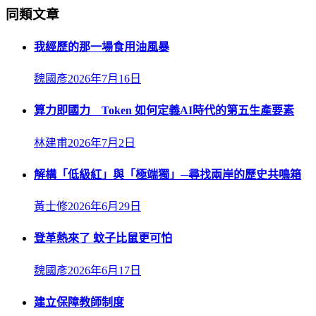
同類文章
我經歷的那一場食用油風暴
魏國彥
2026年7月16日
算力即國力 Token 如何定義AI時代的第五生產要素
林建甫
2026年7月2日
解構「低級紅」與「極端獨」─尋找兩岸的歷史共鳴箱
黃士修
2026年6月29日
登革熱來了 蚊子比鼠更可怕
魏國彥
2026年6月17日
建立保障教師制度