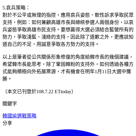
5.哀兵策略：
對於不公平或無理的指控，應用哀兵姿態、軟性訴求爭取民眾
支持，例如：如何兼顧高雄市長與總統參選人兩個身份，以哀
兵姿態爭取高雄市民支持。要想贏得大選必須結合藍營所有的
勢力，爭取淺藍、淺綠的支持，因此除了道歉之外，更應該知
道自己的不足，用誠意爭取各方勢力的支持。
以上是筆者從公共關係形象修復的角度給韓市長的幾個建議，
希望韓市長能思考，除了鞏固韓粉的支持外，如何透過各種方
式能夠積極向外拓展票源，才有機會在明年1月11日大選中獲
勝。
（本文已刊登於108.7.22 ETtoday）
關鍵字
韓國瑜
選戰策略
分享