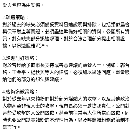
愛與包容為由妥協。
2.疏遠策略：
對於過去的缺失必須備妥資料迅速說明與排除，包括類似農舍
與保單財產等問題，必須盡速準備好相關的資料，公開所有資
訊，對有缺失部分迅速處理，對於合法合理部分提出相關證
據，以迅速脫離泥淖。
3.逢迎討好策略：
對於曾經給予韓市長支持或善意建議的藍營人士，例如：郭台
銘、王金平、楊秋興等人的建議，必須加以過濾回應，盡量吸
納他們的部分的想法與建議。
4.後悔道歉策略：
對於從去年以來韓粉們對於部分媒體人的攻擊，以及其他政治
人物甚至非韓人士的攻擊，韓市長必須一肩擔起責任，公開對
這些受攻擊的人公開致歉，甚至前往當事人住所當面致歉，同
時也要公開譴責韓粉的不理性行為，以及呼籲韓粉務必節制不
當言行。