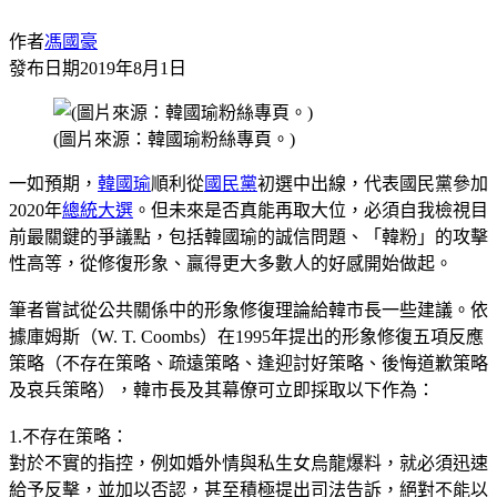
作者
馮國豪
發布日期
2019年8月1日
(圖片來源：韓國瑜粉絲專頁。)
一如預期，
韓國瑜
順利從
國民黨
初選中出線，代表國民黨參加
2020年
總統大選
。但未來是否真能再取大位，必須自我檢視目
前最關鍵的爭議點，包括韓國瑜的誠信問題、「韓粉」的攻擊
性高等，從修復形象、贏得更大多數人的好感開始做起。
筆者嘗試從公共關係中的形象修復理論給韓市長一些建議。依
據庫姆斯（W. T. Coombs）在1995年提出的形象修復五項反應
策略（不存在策略、疏遠策略、逢迎討好策略、後悔道歉策略
及哀兵策略），韓市長及其幕僚可立即採取以下作為：
1.不存在策略：
對於不實的指控，例如婚外情與私生女烏龍爆料，就必須迅速
給予反擊，並加以否認，甚至積極提出司法告訴，絕對不能以