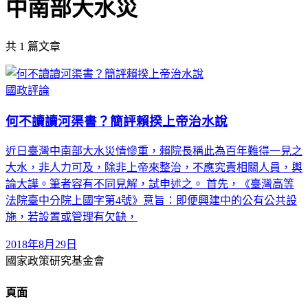
中南部大水災
共
1
篇文章
國政評論
何不讀讀河渠書？簡評賴揆上帝治水說
近日臺灣中南部大水災情慘重，賴院長稱此為百年難得一見之
大水，非人力可及，除非上帝來整治，不應究責相關人員，輿
論大譁。筆者容有不同見解，試申述之。 首先，《臺灣高等
法院臺中分院上國字第4號》意旨：即便興建中的公有公共設
施，若設置或管理有欠缺，
2018年8月29日
國家政策研究基金會
頁面