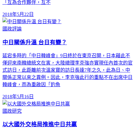
「互為合作夥伴，互不
2018年5月22日
國政評論
中日關係升溫 台日有變？
延宕多時的「中日韓峰會」9日終於在東京召開，日本藉此不
僅迎來南韓總統文在寅，大陸總理李克強亦實現任內首次的官
式訪日，此距離前次溫家寶的訪日長達7年之久，此為日、中
關係正常以來之異例。因此，李克強此行的重點不在出席中日
韓峰會，而為重啟因「釣魚
2018年5月16日
國政研究
以大國外交格局推進中日共贏