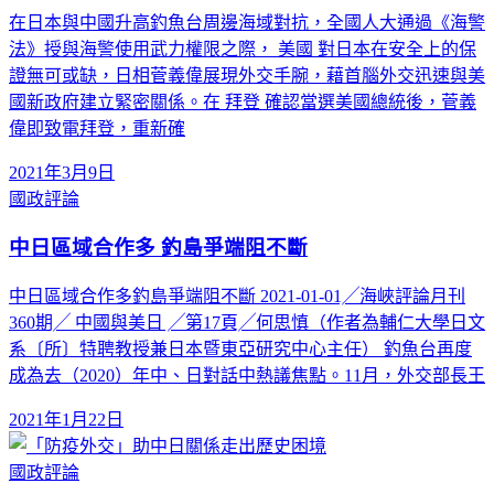
在日本與中國升高釣魚台周邊海域對抗，全國人大通過《海警
法》授與海警使用武力權限之際， 美國 對日本在安全上的保
證無可或缺，日相菅義偉展現外交手腕，藉首腦外交迅速與美
國新政府建立緊密關係。在 拜登 確認當選美國總統後，菅義
偉即致電拜登，重新確
2021年3月9日
國政評論
中日區域合作多 釣島爭端阻不斷
中日區域合作多釣島爭端阻不斷 2021-01-01╱海峽評論月刊
360期╱ 中國與美日 ╱第17頁╱何思慎（作者為輔仁大學日文
系〔所〕特聘教授兼日本暨東亞研究中心主任） 釣魚台再度
成為去（2020）年中、日對話中熱議焦點。11月，外交部長王
2021年1月22日
國政評論