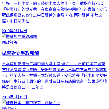
年好」一句中文，向大陸的中國人拜年，東京鐵塔亦特別以
「中國紅」的燈光秀，在東京夜空營造中國新年的喜氣。安倍
藉此傳遞對2019年之中日關係的企盼。 在 兩岸關係 不睦之
際，中日關係在「
2019年3月14日
國政評論
拋棄對立爭取和解
日本首相安倍晉三與中國大陸主席 習近平 ，日前在第四屆東
方經濟論壇進行會晤，安倍於會後表示已與中方達成共識將於
十月訪問大陸。根據日本媒體報導，安倍將在「日中和平友好
條約」生效四十周年的十月廿三日左右訪問北京，如果成行這
將是安倍自二○一二年上
2018年9月19日
國政研究