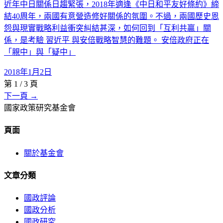
近年中日關係日趨緊張，2018年適逢《中日和平友好條約》締
結40周年，兩國有意營造修好關係的氛圍。不過，兩國歷史恩
怨與現實戰略利益衝突糾結甚深，如何回到「互利共贏」關
係，是考驗 習近平 與安倍戰略智慧的難題。 安倍政府正在
「親中」與「疑中」
2018年1月2日
第
1
/
3
頁
下一頁 →
國家政策研究基金會
頁面
關於基金會
文章分類
國政評論
國政分析
國政研究