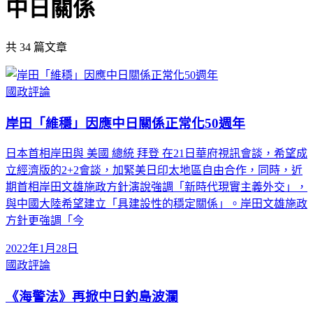
中日關係
共
34
篇文章
國政評論
岸田「維穩」因應中日關係正常化50週年
日本首相岸田與 美國 總統 拜登 在21日華府視訊會談，希望成
立經濟版的2+2會談，加緊美日印太地區自由合作，同時，近
期首相岸田文雄施政方針演說強調「新時代現實主義外交」，
與中國大陸希望建立「具建設性的穩定關係」。岸田文雄施政
方針更強調「今
2022年1月28日
國政評論
《海警法》再掀中日釣島波瀾