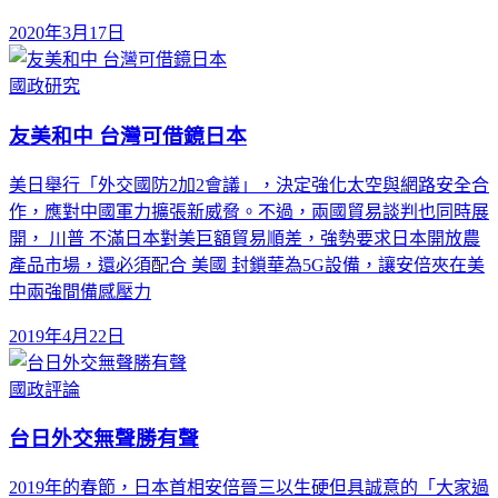
2020年3月17日
國政研究
友美和中 台灣可借鏡日本
美日舉行「外交國防2加2會議」，決定強化太空與網路安全合
作，應對中國軍力擴張新威脅。不過，兩國貿易談判也同時展
開， 川普 不滿日本對美巨額貿易順差，強勢要求日本開放農
產品市場，還必須配合 美國 封鎖華為5G設備，讓安倍夾在美
中兩強間備感壓力
2019年4月22日
國政評論
台日外交無聲勝有聲
2019年的春節，日本首相安倍晉三以生硬但具誠意的「大家過