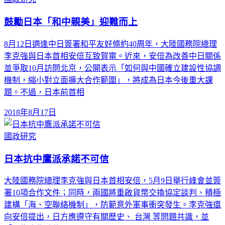
鼓勵日本「和中親美」迎難而上
8月12日適逢中日簽署和平友好條約40周年，大陸國務院總理
李克強與日本首相安倍互致賀電。近來，安倍為改善中日關係
並爭取10月訪問北京，公開表示「如何與中國確立建設性協調
機制，縮小對立面擴大合作範圍」，將成為日本今後重大課
題。不過，日本前首相
2018年8月17日
國政研究
日本抗中鷹派承諾不可信
大陸國務院總理李克強與日本首相安倍，5月9日舉行峰會並簽
署10項合作文件；同時，兩國將重啟貨幣交換協定談判、積極
建構「海、空聯絡機制」，防範意外軍事衝突發生。李克強還
向安倍提出，日方應遵守有關歷史、 台灣 等問題共識，並