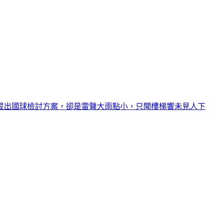
後提出國球檢討方案，卻是雷聲大雨點小，只聞樓梯響未見人下