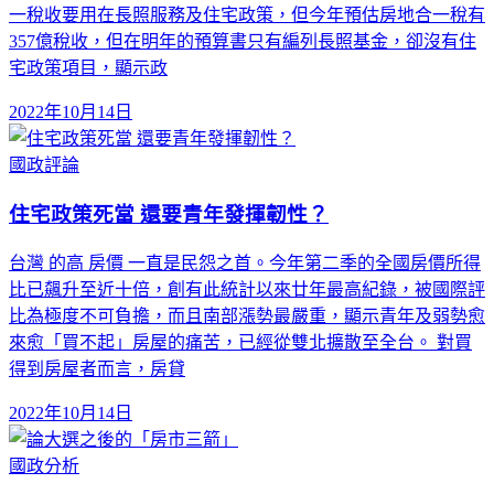
一稅收要用在長照服務及住宅政策，但今年預估房地合一稅有
357億稅收，但在明年的預算書只有編列長照基金，卻沒有住
宅政策項目，顯示政
2022年10月14日
國政評論
住宅政策死當 還要青年發揮韌性？
台灣 的高 房價 一直是民怨之首。今年第二季的全國房價所得
比已飆升至近十倍，創有此統計以來廿年最高紀錄，被國際評
比為極度不可負擔，而且南部漲勢最嚴重，顯示青年及弱勢愈
來愈「買不起」房屋的痛苦，已經從雙北擴散至全台。 對買
得到房屋者而言，房貸
2022年10月14日
國政分析