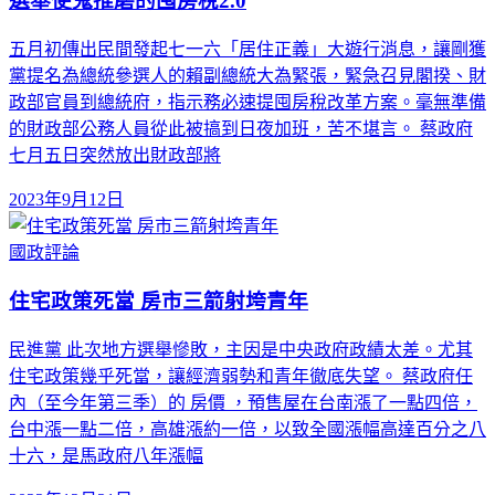
選舉使鬼推磨的囤房稅2.0
五月初傳出民間發起七一六「居住正義」大遊行消息，讓剛獲
黨提名為總統參選人的賴副總統大為緊張，緊急召見閣揆、財
政部官員到總統府，指示務必速提囤房稅改革方案。毫無準備
的財政部公務人員從此被搞到日夜加班，苦不堪言。 蔡政府
七月五日突然放出財政部將
2023年9月12日
國政評論
住宅政策死當 房市三箭射垮青年
民進黨 此次地方選舉慘敗，主因是中央政府政績太差。尤其
住宅政策幾乎死當，讓經濟弱勢和青年徹底失望。 蔡政府任
內（至今年第三季）的 房價 ，預售屋在台南漲了一點四倍，
台中漲一點二倍，高雄漲約一倍，以致全國漲幅高達百分之八
十六，是馬政府八年漲幅