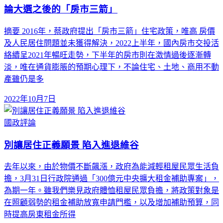
論大選之後的「房市三箭」
摘要 2016年，蔡政府提出「房市三箭」住宅政策，唯高 房價
及人民居住問題並未獲得解決，2022上半年，國內房市交投活
絡續呈2021年暢旺走勢，下半年的房市則在激情過後逐漸轉
淡，唯在通貨膨脹的預期心理下，不論住宅、土地、商用不動
產雖仍是多
2022年10月7日
國政評論
別讓居住正義願景 陷入進退維谷
去年以來，由於物價不斷飆漲，政府為能減輕租屋民眾生活負
擔，3月31日行政院通過「300億元中央擴大租金補助專案」，
為期一年。雖我們樂見政府體恤租屋民眾負擔，將政策對象是
在照顧弱勢的租金補助放寬申請門檻，以及增加補助預算，同
時提高房東租金所得