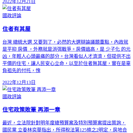
2022年12月21日
國政評論
住者有其屋
台灣 總統大選 又要到了，必然的大選辯論議題重點，內政就
是平抑 房價 ，外務就是消弭戰爭。房價過高，是 少子化 的元
凶，年輕人心頭最痛的部分。台灣看似人才濟濟，但提供不出
平價的住宅，讓人民安心立命，以至於住者無其屋，實在是辜
負祖先的付托，愧
2022年12月13日
國政評論
住宅政策敗筆 再添一章
最近，立法院針對明年度總預算案及特別預算案提出質詢，
國民黨 立委林奕華指出，所得稅法第125條之2明定，房地合