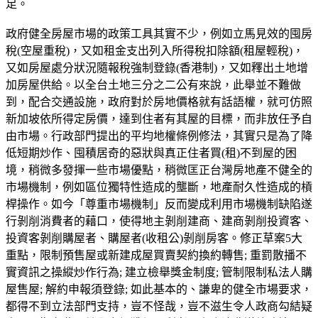
足。
政府健全房屋市場的政策工具其實不少，例如立馬見效的囤房
稅(空屋重稅)，又如租金支出列入所得稅扣除額(租屋輕稅)，
又如房屋處分狀況隨報稅強制登錄(香港制)，又如釋出土地增
加房屋供給。以全台土地三分之二公有來說，此舉並不難做
到，配合交通設施，政府對於房地價格就有話語權，就可仿照
新加坡依所得定房價，達到住者有其屋的目標，而非放任予自
由市場。行政部門提出的平均地權條例修法，其實只是為了降
低短期炒作、囤積居奇的惡狀與真正住者買(租)不到屋的困
境，稍微多發揮一些市場優點，稍微匡正台灣房地產不健全的
市場機制，例如區位獨特性造成的壟斷，地產耐久性造成的槓
桿操作。如今「尊重市場機制」反而變成利用市場機制缺陷遂
行剝削消費者的藉口，使得地主剝削建商、建商剝削投資客、
投資客剝削購屋者、購屋者(收租公)剝削房客。修正草案5大
重點，限制預售屋或新建成屋買賣契約換約轉售; 重罰散播不
實資訊之操縱炒作行為; 建立檢舉獎金制度; 管制限制私法人購
屋售屋; 解約申報須登錄; 如此基本的、謙卑的健全市場要求，
都得不到立法部門支持，豈不怪哉，豈不滋生令人政商勾結疑