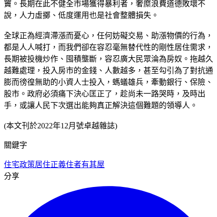
竇。長期在此不健全市場獲得暴利者，奢糜浪費道德敗壞不
說，人力虛擲、低度運用也是社會整體損失。
全球正為經濟滯漲而憂心，任何妨礙交易、助漲物價的行為，
都是人人喊打，而我們卻在容忍毫無替代性的剛性居住需求，
長期被投機炒作、囤積壟斷，容忍廣大民眾淪為房奴。拖越久
越難處理，投入房市的金錢、人數越多，甚至勾引為了對抗通
膨而徬徨無助的小資人士投入，螞蟻雄兵，牽動銀行、保險、
股市。政府必須痛下決心匡正了，趁尚未一路哭時，及時出
手，或讓人民下次選出能夠真正解決這個難題的領導人。
(本文刊於2022年12月號卓越雜誌)
關鍵字
住宅政策
居住正義
住者有其屋
分享