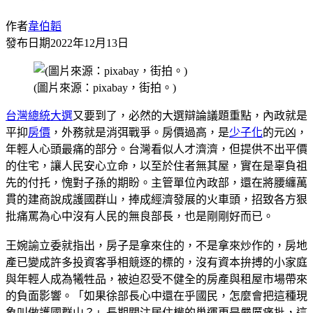
作者
韋伯韜
發布日期
2022年12月13日
(圖片來源：pixabay，街拍。)
台灣
總統大選
又要到了，必然的大選辯論議題重點，內政就是
平抑
房價
，外務就是消弭戰爭。房價過高，是
少子化
的元凶，
年輕人心頭最痛的部分。台灣看似人才濟濟，但提供不出平價
的住宅，讓人民安心立命，以至於住者無其屋，實在是辜負祖
先的付托，愧對子孫的期盼。主管單位內政部，還在將腰纏萬
貫的建商說成護國群山，捧成經濟發展的火車頭，招致各方狠
批痛罵為心中沒有人民的無良部長，也是剛剛好而已。
王婉諭立委就指出，房子是拿來住的，不是拿來炒作的，房地
產已變成許多投資客爭相競逐的標的，沒有資本拚搏的小家庭
與年輕人成為犧牲品，被迫忍受不健全的房產與租屋市場帶來
的負面影響。「如果徐部長心中還在乎國民，怎麼會把這種現
象叫做護國群山？」長期關注居住權的巢運更是嚴厲痛批，這