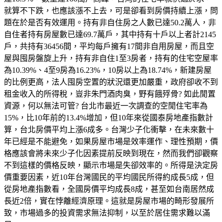
就算不下跌，也應該漲不上去，可是卻看到房價持續上漲，問
題在於是否有效運用。持有非自住房之人數已達50.2萬人，非
自住者持有房屋數已達69.7萬戶，其中持有十戶以上者計2145
戶，共持有36456間，平均每戶擁有17間非自用房屋，而且空
屋與囤房盤旋上升，持有非自住1至3房者，持有的住宅空屋率
為10.39%、4至9房為16.23%，10房以上為18.74%，新建房屋
的比例更高，法人囤房空置的狀況還更加嚴重，政府卻收不到
租金收入的所得稅，豈非朱門酒肉臭，野有餓殍骨? 如此閒置
資源，何以無法可管? 台北市最近一次調查的空閒住宅率為
15%，比10年前的13.4%增加，但10年來從國泰房地產指數計
算，台北房價平均上漲6成多。台灣少子化衝擊，在未來數十
年已經是不能避免，如果房屋市場是效率運作、理性預期，價
格應該會將未來少子化因素提前反映到現在，然而我們卻觀察
不到這樣的價格反映，顯示市場是失卻效率的。所得是決定房
價重要因素，近10年台灣國民的平均國民所得約成長5成，但
從房地產指數看，全國房價平均成長8成，甚至如台南居然成
長近2倍，實在悖離經濟原理。這就是房屋市場的畸形發展所
致，市場過多的投資需求無法抑制，以至於居住需求難以滿