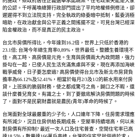
的施政，蔡政府居住正義選舉承諾跳票、住宅政策失能是大家
的公認。千呼萬喚總算行政部門提出了平均地權條例修法，卻
遲遲得不到立法院支持，完全執政的綠委暗中抵制，藍委消極
暗助，在政治獻金與公平正義之間搖擺不定，可見台灣已經深
陷金權政治，而不是真正的民主政治。
台北市房價所得比，今年達到16.2倍，世界上只低於香港的
23.1倍; 台灣今年總生育率0,89%，世界最低。整體生養環境不
佳，高工時、高房價是元兇。生育與房價兩大內政問題，強力
掛勾在一起，已使人民生活充滿焦慮與不安，現在再添加海峽
戰爭威脅，日子要怎麼過? 高房價使得台北市及新北市房貸負
擔率為66.12%及52.41%，相當於每月2/3及1/2的薪水用來付房
貸，上班族的脆弱財務，使之都成驚弓之鳥，餬口之不暇，還
談什麼養兒育女。有識之士，到了要徹底解決房價問題的時候
了，面對不是民窮財盡就是農民(青年)革命的時候了。
台灣面對全球最嚴重的少子化，人口連年下降，住房需求理應
有所減少，況且住房供給長期成長，空屋率持續增高，何以未
對房價有所抑制? 最近一次人口及住宅普查，空閒住宅率已高
達18.5％，數量達166萬戶高峰，台灣的住宅早就供過於求，