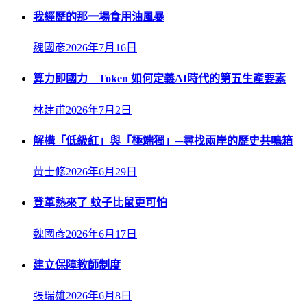
我經歷的那一場食用油風暴
魏國彥
2026年7月16日
算力即國力 Token 如何定義AI時代的第五生產要素
林建甫
2026年7月2日
解構「低級紅」與「極端獨」─尋找兩岸的歷史共鳴箱
黃士修
2026年6月29日
登革熱來了 蚊子比鼠更可怕
魏國彥
2026年6月17日
建立保障教師制度
張瑞雄
2026年6月8日