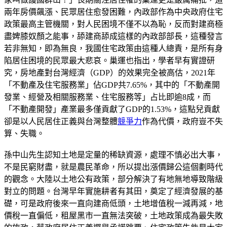
兩年房價飆漲、民眾居住愈發困難，內政部作為中央政府住宅
政策最高主管機關，對人民困境不僅不以為恥，反而對建商極
盡婢膝奴顏之能事，舔建商舔成這樣的內政部部長，這種發言
若非無知，即為無良，我國住宅政策由這種人總責，是所有身
陷居住困境的民眾最大悲哀。巢運也指出，學者早有實證研
究，房地產對台灣經濟（GDP）的效果完全被高估，2021年
「不動產及住宅服務業」佔GDP共7.65%，其中的「不動產開
發業、經營及相關服務業、住宅服務等」占比即逾8成，而
「不動產開發」產業最多僅貢獻了GDP的1.53%，這點兒貢獻
卻是以人民居住正義與台灣整體
競爭力
作為代價，政府豈不失
算、失職。
孫中山先生認知土地是定量的稀缺資源，處理不慎必出大事，
不是民窮財盡，就是農民革命，所以提出漲價歸公這個劃時代
的觀念。大陸以土地公有政策，部分解決了有地無地導致階級
對立的問題。台灣早年實施耕者有其田，奠定了經濟發展的基
礎，可是政府後來一直向建商低頭，土地增值稅一減再減，地
價稅一直偏低，租屋黑市一直無法突破，土地政策成為最失敗