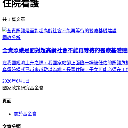
住院看護
共
1
篇文章
國政分析
全責照護是面對超高齡社會不能再等待的醫療基礎建
在我國經濟上升之際，我國家庭卻正面臨一場被低估的照護危
套傳統模式已越來越難以為繼。長輩住院，子女可能必須在工
2026年6月1日
國家政策研究基金會
頁面
關於基金會
文章分類