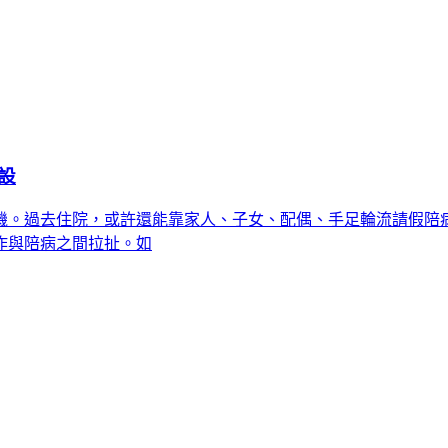
設
機。過去住院，或許還能靠家人、子女、配偶、手足輪流請假陪
作與陪病之間拉扯。如