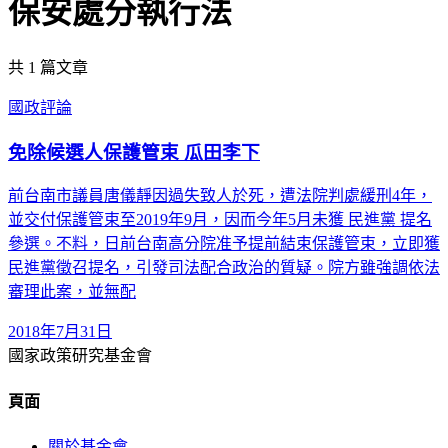
保安處分執行法
共
1
篇文章
國政評論
免除候選人保護管束 瓜田李下
前台南市議員唐儀靜因過失致人於死，遭法院判處緩刑4年，
並交付保護管束至2019年9月，因而今年5月未獲 民進黨 提名
參選。不料，日前台南高分院准予提前結束保護管束，立即獲
民進黨徵召提名，引發司法配合政治的質疑。院方雖強調依法
審理此案，並無配
2018年7月31日
國家政策研究基金會
頁面
關於基金會