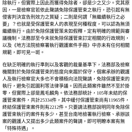
除執行，但實際上因此而獲得免除者，卻是少之又少。究其原
因，一是檢察官若依此聲請免除保護管束之執行，恐引起有無
侵害判決宣告刑效力之質疑；二則是何謂「無繼續執行之必
要」？也就是受保護管束人的表現至何種程度，可以認為無須
繼續執行。由於免除保護管策未如假釋，定有明確的規範與審
議機制。法務部至今未就免除保護管束訂定相關的行政規則，
以及《地方法院檢察署執行觀護案件手冊》中亦未有任何相關
規範，即可見一斑。
在缺乏明確的執行準則以及客觀的裁量基準下，法務部及檢察
機關對於免除保護管束的態度向來趨於保守，個案承辦的觀護
人及執行檢察官大多也不會積極向法院聲請，免除保護管束的
執行，避免引起圖利等法律爭議。因而此類案件雖然不至於掛
零，但實際上卻是鳳毛麟角。依法務部統計，105年未結的保
護管束案件，共計25334件，其中緩付保護管束尚有11965件，
終結保護管束案件則有2212件。只要請法務部說明同年免除保
護管束執行的案件有多少，甚至台南地檢署執行檢察、承辦該
案的觀護人又提出多少此類案件的聲請，即可明瞭本案有無
「特殊待遇」。