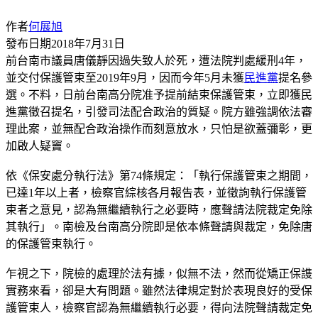
作者
何展旭
發布日期
2018年7月31日
前台南市議員唐儀靜因過失致人於死，遭法院判處緩刑4年，
並交付保護管束至2019年9月，因而今年5月未獲
民進黨
提名參
選。不料，日前台南高分院准予提前結束保護管束，立即獲民
進黨徵召提名，引發司法配合政治的質疑。院方雖強調依法審
理此案，並無配合政治操作而刻意放水，只怕是欲蓋彌彰，更
加啟人疑竇。
依《保安處分執行法》第74條規定：「執行保護管束之期間，
已達1年以上者，檢察官綜核各月報告表，並徵詢執行保護管
束者之意見，認為無繼續執行之必要時，應聲請法院裁定免除
其執行」。南檢及台南高分院即是依本條聲請與裁定，免除唐
的保護管束執行。
乍視之下，院檢的處理於法有據，似無不法，然而從矯正保謢
實務來看，卻是大有問題。雖然法律規定對於表現良好的受保
護管束人，檢察官認為無繼續執行必要，得向法院聲請裁定免