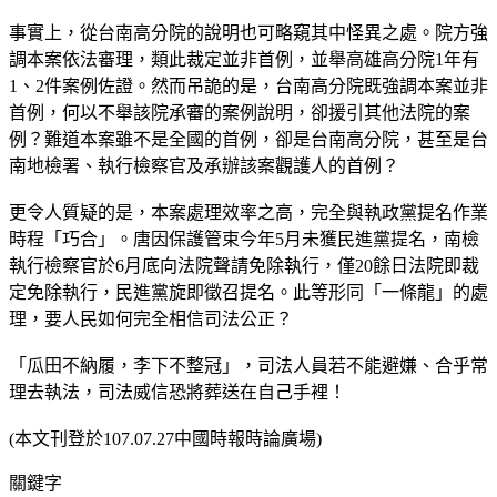
事實上，從台南高分院的說明也可略窺其中怪異之處。院方強
調本案依法審理，類此裁定並非首例，並舉高雄高分院1年有
1、2件案例佐證。然而吊詭的是，台南高分院既強調本案並非
首例，何以不舉該院承審的案例說明，卻援引其他法院的案
例？難道本案雖不是全國的首例，卻是台南高分院，甚至是台
南地檢署、執行檢察官及承辦該案觀護人的首例？
更令人質疑的是，本案處理效率之高，完全與執政黨提名作業
時程「巧合」。唐因保護管束今年5月未獲民進黨提名，南檢
執行檢察官於6月底向法院聲請免除執行，僅20餘日法院即裁
定免除執行，民進黨旋即徵召提名。此等形同「一條龍」的處
理，要人民如何完全相信司法公正？
「瓜田不納履，李下不整冠」，司法人員若不能避嫌、合乎常
理去執法，司法威信恐將葬送在自己手裡！
(本文刊登於107.07.27中國時報時論廣場)
關鍵字