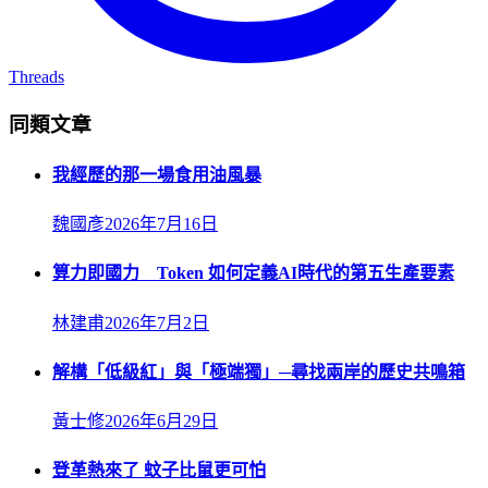
Threads
同類文章
我經歷的那一場食用油風暴
魏國彥
2026年7月16日
算力即國力 Token 如何定義AI時代的第五生產要素
林建甫
2026年7月2日
解構「低級紅」與「極端獨」─尋找兩岸的歷史共鳴箱
黃士修
2026年6月29日
登革熱來了 蚊子比鼠更可怕