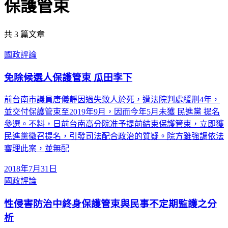
保護管束
共
3
篇文章
國政評論
免除候選人保護管束 瓜田李下
前台南市議員唐儀靜因過失致人於死，遭法院判處緩刑4年，
並交付保護管束至2019年9月，因而今年5月未獲 民進黨 提名
參選。不料，日前台南高分院准予提前結束保護管束，立即獲
民進黨徵召提名，引發司法配合政治的質疑。院方雖強調依法
審理此案，並無配
2018年7月31日
國政評論
性侵害防治中終身保護管束與民事不定期監護之分
析