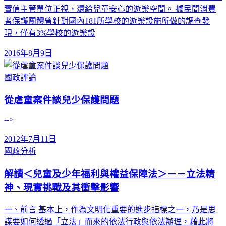
實值主管單位正視，還給兒童安心的遊樂空間。 據民間消費
者保護團體曾針對國內181所學校的遊樂設施所做的調查發
現，僅有3%學校的遊樂設
2016年8月9日
國政評論
從虐童案件談兒少保護問題
-->
2012年7月11日
國政分析
解讀＜兒童及少年福利與權益保障法＞－－立法精
神、現實挑戰及其衝擊影響
一、前言 基本上，作為文明化重要的進步指標之一，乃是思
謀要如何透過「立法」而來的依法行政與依法辦理，藉此將