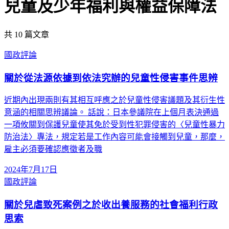
兒童及少年福利與權益保障法
共
10
篇文章
國政評論
關於從法源依據到依法究辦的兒童性侵害事件思辨
近期內出現兩則有其相互呼應之於兒童性侵害議題及其衍生性
意涵的相關思辨議論。 話說：日本參議院在上個月表決通過
一項攸關到保護兒童使其免於受到性犯罪侵害的〈兒童性暴力
防治法〉專法，規定若是工作內容可能會接觸到兒童，那麼，
雇主必須要確認應徵者及職
2024年7月17日
國政評論
關於兒虐致死案例之於收出養服務的社會福利行政
思索