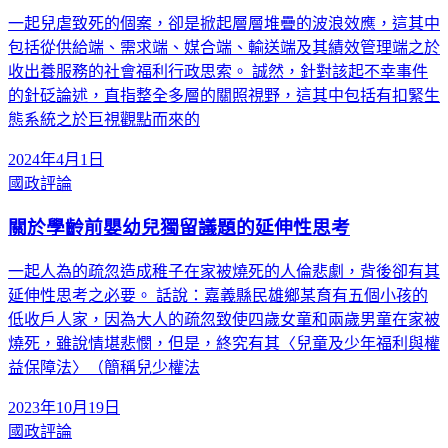
一起兒虐致死的個案，卻是掀起層層堆疊的波浪效應，這其中
包括從供給端、需求端、媒合端、輸送端及其績效管理端之於
收出養服務的社會福利行政思索。 誠然，針對該起不幸事件
的針砭論述，直指整全多層的關照視野，這其中包括有扣緊生
態系統之於巨視觀點而來的
2024年4月1日
國政評論
關於學齡前嬰幼兒獨留議題的延伸性思考
一起人為的疏忽造成稚子在家被燒死的人倫悲劇，背後卻有其
延伸性思考之必要。 話說：嘉義縣民雄鄉某育有五個小孩的
低收戶人家，因為大人的疏忽致使四歲女童和兩歲男童在家被
燒死，雖說情堪悲憫，但是，終究有其〈兒童及少年福利與權
益保障法〉（簡稱兒少權法
2023年10月19日
國政評論