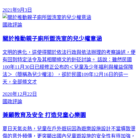
2021年9月3日
國政評論
關於推動親子廁所盥洗室的兒少權意涵
文明的進化，這使得關於依法行政與依法辦理的考察論述，便
有回到特定法令及其相關條文的針砭討論。 話說：雖然民國
100年11月30日已經修正公布的＜兒童及少年福利與權益保障
法＞（簡稱為兒少權法），卻於民國109年12月16日的這一
天，全部條文才
2020年12月22日
國政評論
兼顧教育及安全 打造兒童心樂園
夏日天氣炎熱，兒童在戶外遊玩因為遊樂設施設計不當導致燙
傷的意外頻傳，更突顯出國內兒童遊設施的安全性有待加強，