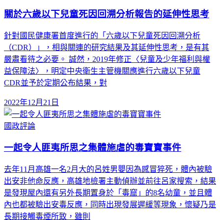
關於六歲以下兒童死因回溯分析報告的延伸性思考
針對國民健康署首度進行的「六歲以下兒童死因回溯分析
（CDR）」，相與關連的研究結果及其延伸性思考，是有其
嚴肅看待之必要。 誠然，2019年修正〈兒童及少年福利與權
益保障法〉，明定中央衛生主管機關應進行六歲以下兒童
CDR並予於定期公布結果，對
2022年12月21日
國政評論
一起令人匪夷所思之集體施虐的毒寶寶事件
去年11月高雄一名2月大的呂姓男嬰因為感冒猝死，體內被驗
出安非他命反應，高雄地檢署主動偵辦並前往呂家搜索，結果
是發現屋內還有另外長期置身於「毒窟」的8名幼童，並且體
內也都被驗出安毒反應，同時出現發展遲緩等現象，懷疑乃是
長期接觸毒煙所致，雖則