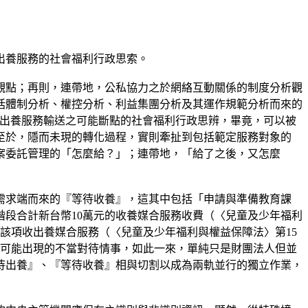
出養服務的社會福利行政思索。
觀點；再則，連帶地，公私協力之於網絡互動關係的制度分析觀
括體制分析、權控分析、利益集團分析及其運作規範分析而來的
理該項收出養服務輸送之可能斷點的社會福利行政思辨，畢竟，可以被
至於，隱而未現的轉化過程，實則牽扯到包括範定服務對象的
案委託管理的「怎麼給？」；連帶地，「給了之後，又怎麼
需求端而來的『等待收養』，這其中包括「申請與準備教育課
階段合計新台幣10萬元的收養媒合服務收費（〈兒童及少年福利
該項收出養媒合服務（〈兒童及少年福利與權益保障法〉第15
所可能出現的不當對待情事，如此一來，單純只是財團法人但並
待出養』、『等待收養』相與切割以成為兩軌並行的獨立作業，