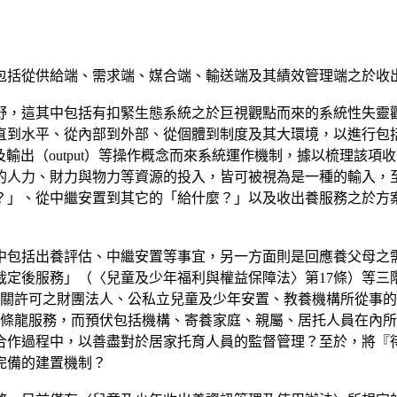
包括從供給端、需求端、媒合端、輸送端及其績效管理端之於收
野，這其中包括有扣緊生態系統之於巨視觀點而來的系統性失靈
直到水平、從內部到外部、從個體到制度及其大環境，以進行包
er）以及輸出（output）等操作概念而來系統運作機制，據以梳
的人力、財力與物力等資源的投入，皆可被視為是一種的輸入，
？」、從中繼安置到其它的「給什麼？」以及收出養服務之於方
中包括出養評估、中繼安置等事宜，另一方面則是回應養父母之
定後服務」（〈兒童及少年福利與權益保障法〉第17條）等三
機關許可之財團法人、公私立兒童及少年安置、教養機構所從事的
一條龍服務，而預伏包括機構、寄養家庭、親屬、居托人員在內
合作過程中，以善盡對於居家托育人員的監督管理？至於，將『
完備的建置機制？