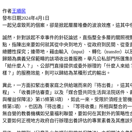
作者
王順民
發布日期
2024年4月1日
一起兒虐致死的個案，卻是掀起層層堆疊的波浪效應，這其中
誠然，針對該起不幸事件的針砭論述，直指整全多層的關照視
點，指陳出來要如何就其從中央到地方、從政府到民間、從垂
總體性探究；連帶地，藉由輸入（input）、轉化（transf
歸類為廣義兒保範疇的該項收出養服務，舉凡公私部門所匯集
「給什麼人？」、公部門直接提供或委外辦理的「什麼人來給
樣？」的服務效能，則可以歸結為某種形式的輸出。
冀此，一方面扣緊出養家庭之供給端而來的『待出養』，這其
程」、「收養評估審查」以及「媒合暨共同生活與法院送件、裁
與權益保障法〉第15條第3項），如此一來，受限於須經主管
條第1項），也因為『待出養』、『等待收養』所相與整合的
無自營的教養機構如兒童福利聯盟，要如何在其對外的策略性
又要如何正視地方政府自行辦理出養評估的專業素養及其應該