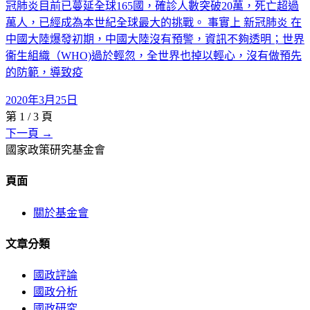
冠肺炎目前已蔓延全球165國，確診人數突破20萬，死亡超過
萬人，已經成為本世紀全球最大的挑戰。 事實上 新冠肺炎 在
中國大陸爆發初期，中國大陸沒有預警，資訊不夠透明；世界
衞生組織（WHO)過於輕忽，全世界也掉以輕心，沒有做預先
的防範，導致疫
2020年3月25日
第
1
/
3
頁
下一頁 →
國家政策研究基金會
頁面
關於基金會
文章分類
國政評論
國政分析
國政研究