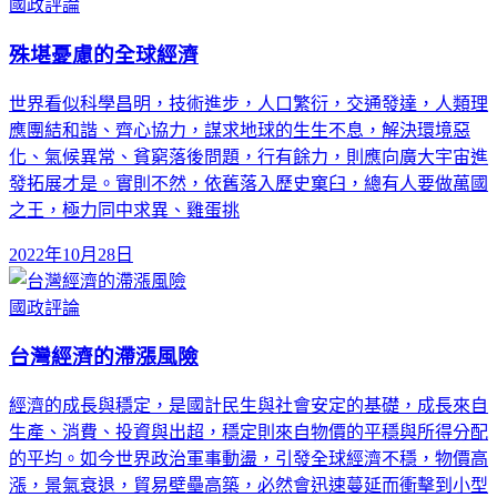
國政評論
殊堪憂慮的全球經濟
世界看似科學昌明，技術進步，人口繁衍，交通發達，人類理
應團結和諧、齊心協力，謀求地球的生生不息，解決環境惡
化、氣候異常、貧窮落後問題，行有餘力，則應向廣大宇宙進
發拓展才是。實則不然，依舊落入歷史窠臼，總有人要做萬國
之王，極力同中求異、雞蛋挑
2022年10月28日
國政評論
台灣經濟的滯漲風險
經濟的成長與穩定，是國計民生與社會安定的基礎，成長來自
生產、消費、投資與出超，穩定則來自物價的平穩與所得分配
的平均。如今世界政治軍事動盪，引發全球經濟不穩，物價高
漲，景氣衰退，貿易壁壘高築，必然會迅速蔓延而衝擊到小型