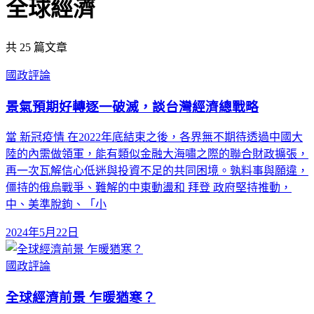
全球經濟
共
25
篇文章
國政評論
景氣預期好轉逐一破滅，談台灣經濟總戰略
當 新冠疫情 在2022年底結束之後，各界無不期待透過中國大
陸的內需做領軍，能有類似金融大海嘯之際的聯合財政擴張，
再一次瓦解信心低迷與投資不足的共同困境。孰料事與願違，
僵持的俄烏戰爭、難解的中東動盪和 拜登 政府堅持推動，
中、美準脫鉤、「小
2024年5月22日
國政評論
全球經濟前景 乍暖猶寒？