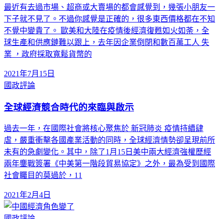
最近有去過市場、超商或大賣場的都會感覺到，幾張小朋友一
下子就不見了。不過你感覺是正確的，很多東西價格都在不知
不覺中變貴了。 歐美和大陸在疫情後經濟復甦如火如荼，全
球生產和供應鏈難以跟上，去年因企業倒閉和數百萬工人 失
業 ，政府採取寬鬆貨幣的
2021年7月15日
國政評論
全球經濟競合時代的來臨與啟示
過去一年，在國際社會將核心聚焦於 新冠肺炎 疫情持續肆
虐，嚴重衝擊各國產業活動的同時，全球經濟情勢卻呈現前所
未有的急劇變化。其中，除了1月15日美中兩大經濟強權歷經
兩年鏖戰簽署《中美第一階段貿易協定》之外，最為受到國際
社會矚目的莫過於，11
2021年2月4日
國政評論