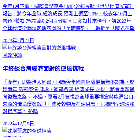
今年1月下旬，國際貨幣基金(IMF)公布最新《世界經濟展望》
報告，將今年全球 經濟成長 預測上調至2.9%，較去年10月上
旬預測的2.7%提高0.2個百分點。其突如其來佳音，讓2023年
全球經濟從瀰漫悲觀氛圍的「至暗時刻」，轉折至「曙光在望
2023年2月21日
國政評論
年終談台灣經濟面對的逆風挑戰
「虎年」即將進入尾聲，回顧今年國際經濟機構無不認為，歷
經兩年 新冠疫情 肆虐，衝擊各國 經濟成長 之後，將會重新邁
向復甦之路。 不過，隨著2月被視為全球重要糧倉與能源出口
來源的俄烏爆發戰爭，波及穀物及石油供應，已揭開全球通膨
飆揚序幕。 恐陷
2022年12月9日