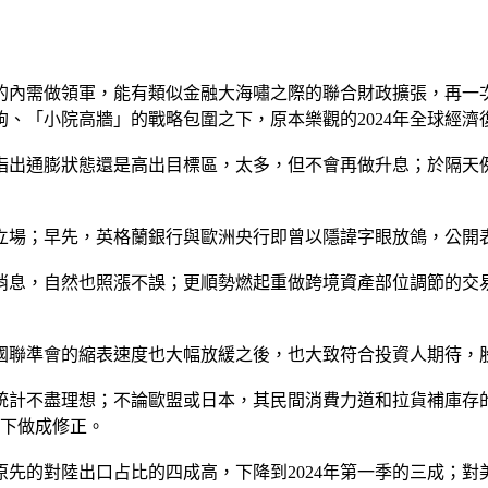
陸的內需做領軍，能有類似金融大海嘯之際的聯合財政擴張，再
鉤、「小院高牆」的戰略包圍之下，原本樂觀的2024年全球經濟
指出通膨狀態還是高出目標區，太多，但不會再做升息；於隔天
立場；早先，英格蘭銀行與歐洲央行即曾以隱諱字眼放鴿，公開
消息，自然也照漲不誤；更順勢燃起重做跨境資產部位調節的交
國聯準會的縮表速度也大幅放緩之後，也大致符合投資人期待，
統計不盡理想；不論歐盟或日本，其民間消費力道和拉貨補庫存
向下做成修正。
先的對陸出口占比的四成高，下降到2024年第一季的三成；對美