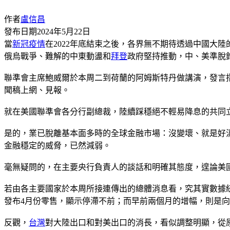
作者
盧信昌
發布日期
2024年5月22日
當
新冠疫情
在2022年底結束之後，各界無不期待透過中國大
俄烏戰爭、難解的中東動盪和
拜登
政府堅持推動，中、美準脫
聯準會主席鮑威爾於本周二到荷蘭的阿姆斯特丹做講演，發言
聞稿上網、見報。
就在美國聯準會各分行副總裁，陸續踩穩絕不輕易降息的共同
是的，業已脫離基本面多時的全球金融市場：沒變壞、就是好
金融穩定的威脅，已然減弱。
毫無疑問的，在主要央行負責人的談話和明確其態度，遑論美
若由各主要國家於本周所接連傳出的總體消息看，究其實數據
發布4月份零售，顯示停滯不前；而早前兩個月的增幅，則是
反觀，
台灣
對大陸出口和對美出口的消長，看似調整明顯，從原