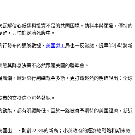
一次瓦解信心低迷與投資不足的共同困境。孰料事與願違，僵持的
復甦，只怕註定胎死腹中。
例行發布的通膨數據，
美國
勞工
局也一反常態，提早半小時將新
表態其降息決策不必然跟隨美國的聯準會。
易風潮。歐洲央行副總裁金多斯，更打鐵趁熱的明確說出：全球
股市的交投信心可熱著呢。
的動能，都有明顯降低。至於一路被寄予期待的美國經濟，新近
國出口，則創22.3%的新高；小英政府的經濟總戰略和期末效