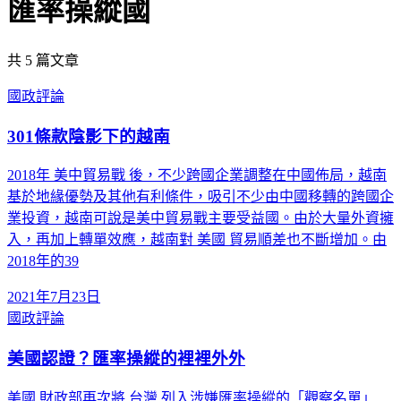
匯率操縱國
共
5
篇文章
國政評論
301條款陰影下的越南
2018年 美中貿易戰 後，不少跨國企業調整在中國佈局，越南
基於地緣優勢及其他有利條件，吸引不少由中國移轉的跨國企
業投資，越南可說是美中貿易戰主要受益國。由於大量外資擁
入，再加上轉單效應，越南對 美國 貿易順差也不斷增加。由
2018年的39
2021年7月23日
國政評論
美國認證？匯率操縱的裡裡外外
美國 財政部再次將 台灣 列入涉嫌匯率操縱的「觀察名單」