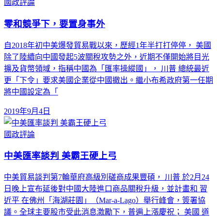
國政評論
零和競爭下，要置身事外
自2018年初中美爆發貿易戰以來，歷經1年半打打停停， 美國
除了陸續向中國發起5波關稅攻勢之外，近期不僅開始將目光
擴及貨幣領域，指稱中國為「匯率操縱國」， 川普 總統最近
更「下令」要求美國企業從中國撤出。繼小布希政府第一任期
將中國設定為「
2019年9月4日
國政評論
中美匯率談判 美霸王硬上弓
中美貿易談判第7輪華府高級別磋商成果豐碩， 川普 於2月24
日晚上宣布延後對中國大陸進口商品關稅升級，並計畫和 習
近平 在佛州「海湖莊園」（Mar-a-Lago）舉行峰會，簽署協
議。全球主要股市受此消息激勵下，普遍上漲慶祝； 美國 道