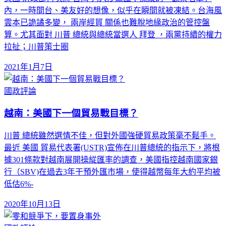
內，一時間台、美友好的想像，似乎在瞬間就被凍結。台海風
雲本已詭譎多變， 兩岸經貿 關係也難脫地緣政治的管控盤
算。尤其面對 川普 總統與總統當選人 拜登 ，兩黨持續的權力
拉扯；川普策士圈
2021年1月7日
國政評論
越南：美國下一個貿易戰目標？
川普 總統雖然選情不佳，但對外國強硬貿易政策毫不鬆手。
最近 美國 貿易代表署(USTR)宣佈在川普總統的指示下，將根
據301條款對越南展開操緃匯率的調查，美國指控越南國家銀
行（SBV)在過去3年干預外匯市場，使得越幣每年大約平均被
低估6%-
2020年10月13日