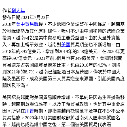
作者
劉大年
發布日期
2021年7月23日
2018年
美中貿易戰
後，不少跨國企業調整在中國佈局，越南基
於地緣優勢及其他有利條件，吸引不少由中國移轉的跨國企業
投資，越南可說是美中貿易戰主要受益國。由於大量外資擁
入，再加上轉單效應，越南對
美國
貿易順差也不斷增加。由
2018年的395億美元，增加到2019年的558億美元，在2020年更
高達697億美元，2021年前5個月也有349億美元。美國對越南
貿易逆差占美國總貿易逆差比重，也由2018年的4.5%，劇增
到2021年的8.7%。越南已經超過日本及德國，僅次於中國大
陸及墨西哥，成為美國第三大貿易逆差來源國，引起美國高度
關切及不滿。
美國認為越南對美國貿易順差增加，不單純是因為生產據點移
轉；越南刻意壓低匯率，以及干預貿易政策，也是其中重要原
因。所以在
川普
時期，即指責越南操縱匯率及存在不少不公平
貿易措施。2020年10月美國財政部將越南列入匯率操縱國名
單，越南也成為繼中國之後，第二個被美國貿易代表署