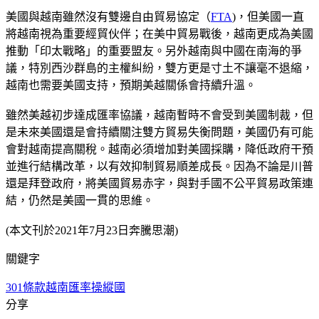
美國與越南雖然沒有雙邊自由貿易協定（
FTA
)，但美國一直
將越南視為重要經貿伙伴；在美中貿易戰後，越南更成為美國
推動「印太戰略」的重要盟友。另外越南與中國在南海的爭
議，特別西沙群島的主權糾紛，雙方更是寸土不讓毫不退縮，
越南也需要美國支持，預期美越關係會持續升溫。
雖然美越初步達成匯率協議，越南暫時不會受到美國制裁，但
是未來美國還是會持續關注雙方貿易失衡問題，美國仍有可能
會對越南提高關稅。越南必須增加對美國採購，降低政府干預
並進行結構改革，以有效抑制貿易順差成長。因為不論是川普
還是拜登政府，將美國貿易赤字，與對手國不公平貿易政策連
結，仍然是美國一貫的思維。
(本文刊於2021年7月23日奔騰思潮)
關鍵字
301條款
越南
匯率操縱國
分享