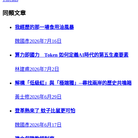
同類文章
我經歷的那一場食用油風暴
魏國彥
2026年7月16日
算力即國力 Token 如何定義AI時代的第五生產要素
林建甫
2026年7月2日
解構「低級紅」與「極端獨」─尋找兩岸的歷史共鳴箱
黃士修
2026年6月29日
登革熱來了 蚊子比鼠更可怕
魏國彥
2026年6月17日