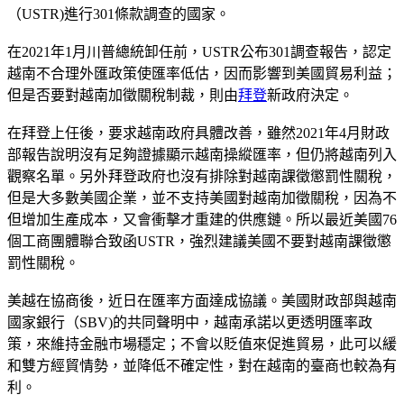
（USTR)進行301條款調查的國家。
在2021年1月川普總統卸任前，USTR公布301調查報告，認定
越南不合理外匯政策使匯率低估，因而影響到美國貿易利益；
但是否要對越南加徵關稅制裁，則由
拜登
新政府決定。
在拜登上任後，要求越南政府具體改善，雖然2021年4月財政
部報告說明沒有足夠證據顯示越南操縱匯率，但仍將越南列入
觀察名單。另外拜登政府也沒有排除對越南課徵懲罰性關稅，
但是大多數美國企業，並不支持美國對越南加徵關稅，因為不
但增加生產成本，又會衝擊才重建的供應鏈。所以最近美國76
個工商團體聯合致函USTR，強烈建議美國不要對越南課徵懲
罰性關稅。
美越在協商後，近日在匯率方面達成協議。美國財政部與越南
國家銀行（SBV)的共同聲明中，越南承諾以更透明匯率政
策，來維持金融市場穩定；不會以貶值來促進貿易，此可以緩
和雙方經貿情勢，並降低不確定性，對在越南的臺商也較為有
利。