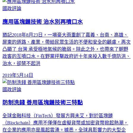
國政評論
應用區塊鏈技術 治水別再噴口水
猶記2018年8月23日，一場豪大雨重創了嘉義、台南、高雄、
屏東的道路、產業，帶給民眾生活的不便和安全的顧慮，再次
凸顯了 台灣 承受極地氣候的脆弱。除此之外，也帶來了朝野
政客的互噴口水。在野黨抨擊政府近十年來投入數千億防洪、
治水，卻禁不起洪
2019年5月14日
國政評論
防制洗錢 善用區塊鏈技術三特點
全球金融科技（FinTech）發展方興未艾，對於區塊鏈
（Blockchain）應用不僅僅在虛擬貨幣或加密貨幣掀起熱潮，
在企業的應用亦是風起雲湧。據悉，全球具影響力的大型企