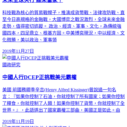
未來全球央行 誰來當家？
科技戰為核心的貿易戰幌子，推演成貨幣戰、法律攻防戰、直
至今日高規格的金融戰，大國博弈之戰況激烈，全球未來金融
走勢，值得密切追蹤。 政治、經濟、軍事、文化，為傳統強
國四本，四足鼎立、根基方固。中美博奕現況，中以經濟、文
化微勝，美以政治、軍事領
2019年11月27日
國政研究
中國人行DCEP正挑戰美元霸權
美國 前國務卿季辛吉(Henry Alfred Kissinger)曾說過一句名
言：『如果你控制了石油，你就控制了所有國家；如果你控制
了糧食，你就控制了人類！如果你控制了貨幣，你就控制了全
世界。』，此語道出了國家霸權三部曲，美國正是如此。由
2019年11月19日