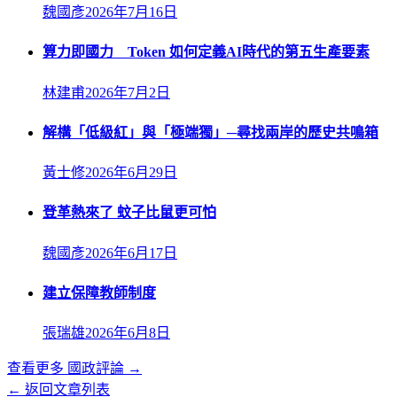
魏國彥
2026年7月16日
算力即國力 Token 如何定義AI時代的第五生產要素
林建甫
2026年7月2日
解構「低級紅」與「極端獨」─尋找兩岸的歷史共鳴箱
黃士修
2026年6月29日
登革熱來了 蚊子比鼠更可怕
魏國彥
2026年6月17日
建立保障教師制度
張瑞雄
2026年6月8日
查看更多
國政評論
→
← 返回文章列表