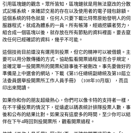
引用區塊鏈的觀念。眾所皆知，區塊鏈就是用無法竄改的分散
式記帳系統，來確認交易的存在以及使用者的電子錢包餘額。
這個系統的特色就是，任何人只要下載比特幣原始發明人的伺
服器程式，就成為體系的一員。所有帳簿，經過挖礦者努力，
組合成一個區塊以後，就存放在所有節點的資料裡面。要去竄
改任何已經確認的資料，幾乎不可能。
這個技術目前還沒有運用到投票，但它的精神可以被借鏡。主
要可以用分散傳播的方式，協助監看開票過程是否合乎規定，
並確定單一投開票所的開票紀錄事後不被刪改。事先要做好的
準備是上中選會的網站，下載《第15任總統副總統及第10屆立
法委員選舉投開票所工作人員手冊》（108年10月版），而且
印出來閱讀。
如果你和你的朋友超級熱心，你們可以像卡特的支持者一樣，
在不干擾投票的情況下，從遠處以碼表統計排隊投票人數，事
後和公布的結果比對。如果沒有這麼多的時間，至少你可以結
伴在下午4時回到投開票所，觀看開票過程。