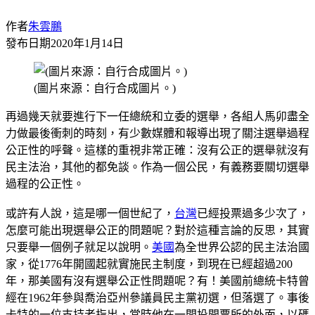
作者
朱雲鵬
發布日期
2020年1月14日
(圖片來源：自行合成圖片。)
再過幾天就要進行下一任總統和立委的選舉，各組人馬卯盡全
力做最後衝刺的時刻，有少數媒體和報導出現了關注選舉過程
公正性的呼聲。這樣的重視非常正確：沒有公正的選舉就沒有
民主法治，其他的都免談。作為一個公民，有義務要關切選舉
過程的公正性。
或許有人說，這是哪一個世紀了，
台灣
已經投票過多少次了，
怎麼可能出現選舉公正的問題呢？對於這種言論的反思，其實
只要舉一個例子就足以說明。
美國
為全世界公認的民主法治國
家，從1776年開國起就實施民主制度，到現在已經超過200
年，那美國有沒有選舉公正性問題呢？有！美國前總統卡特曾
經在1962年參與喬治亞州參議員民主黨初選，但落選了。事後
卡特的一位支持者指出，當時他在一間投開票所的外面，以碼