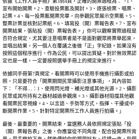
依據《工作人員手冊》第3到4頁，正確的開票過程為：「1、
宣布開始開票。2、查驗投票匭及開封。3、逐張檢票、唱票、
記票。4、每一投票匭開票完畢，向參觀民眾展示空票匭。5、
整票計票並核對記票紙。6、填寫投（開）票報告表。7、宣布
開票結果，張貼投（開）票報告表。」你可以觀察實際過程是
否符合規定，尤其要注意唱票者是不是面對觀眾將票舉起來，
並唱出結果，另一個人在覆誦之後做「正」字紀錄。如果沒有
按照這個程序進行，作為公民，可以提出質疑。對於無效票認
定也是一樣，一定要按照選舉手冊上的規定來進行。
依據同手冊第7頁規定，看開票時可以使用手機進行攝影或拍
照，只是要符合「開票期間民眾攝影注意事項」，其內容如
下：「不得…：1、使用閃光燈、補光燈或其他光源。2、攝影
民眾或其所持有之器材越過參觀席。3、攝影器材阻擋其他觀
看開票民眾視線。4、以言語、手勢等方式，指揮、干擾或中
斷開票作業。5、針對特定開票所工作人員進行拍攝。」
最後，最重要的，開票結束，當選務人員依照規定張貼「投
（開）票報告表」之後，你應當從不同角度，配合投開票所背
景，用手機拍下來，然後傳給你的親朋好友。這樣一來，每個