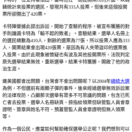
錶統計來投票的選民，發現共有333人投票，但後來這個投開
票所卻開出了420票。
卡特陣營據此提出訴訟，開始了查驗的程序，被宣布獲勝的對
手則譏諷卡特為「輸不起的敗者」。查驗結果，選舉人名冊上
的選民總數為410人，剩餘的選票為77張，所以投票人應為333
人，開票結果會出現420張票，是因為有人夾帶盜印的選票進
入投票。由於此現象被懷疑也有波及其他投開票所，法院判定
原先選舉結果無效，重新選舉。結果卡特獲勝，開啟了他的政
治生涯。
連美國都會出問題，台灣會不會出問題呢？以2004年
總統大選
為例，不但選前有兩顆子彈的事件，後來經過選舉無效訴訟案
的法律攻防，凸顯那次選舉有眾多不可思議的問題，包含已死
亡者去投票、選舉人名冊缺頁、捺指紋領票但缺管監人員會章
證明、簽章與姓名不符、預蓋管監人員會章證明但無人領票
等。
作為一個公民，應當如何幫助確保選舉公正呢？我們想到可以