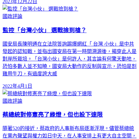
2023年12月22日
國政評論
監控「台灣小伙」 選戰撿到槍？
國安局長陳明通在立法院答詢踢爆網紅「 台灣 小伙」是中共
發起的認知戰，並指出國安局在第一時間溯源後，揭穿此人是
對岸所栽培。「台灣小伙」是何許人，其言論有何驚天動地，
恐怕多數人並不知曉，國安局大動作的反制與宣示，恐怕是割
雞用牛刀，有過度誇大威
2022年4月1日
國政評論
蔡總統對修憲亮了綠燈，但也設下速限
隨著520的接近，蔡政府的人事新布局逐漸浮現。儘管蔡總統
在黨內聲望與權力如日中天，在人事安排上有更大自主空間，