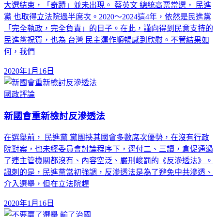
大選結束，「奇蹟」並未出現。 蔡英文 總統高票當選， 民進
黨 也取得立法院過半席次。2020～2024這4年，依然是民進黨
「完全執政，完全負責」的日子。在此，謹向得到民意支持的
民進黨祝賀，也為 台灣 民主運作順暢感到欣慰。不管結果如
何，我們
2020年1月16日
國政評論
新國會重新檢討反滲透法
在選舉前， 民進黨 黨團挾其國會多數席次優勢，在沒有行政
院對案，也未經委員會討論程序下，逕付二、三讀，倉促通過
了連主管機關都沒有、內容空泛、嚴刑峻罰的《反滲透法》。
諷刺的是，民進黨當初強調，反滲透法是為了避免中共滲透、
介入選舉，但在立法院趕
2020年1月16日