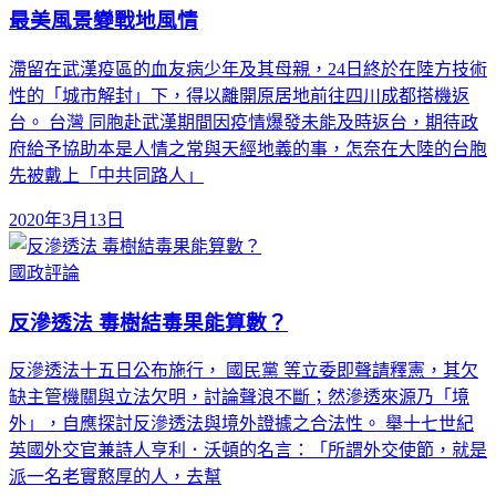
最美風景變戰地風情
滯留在武漢疫區的血友病少年及其母親，24日終於在陸方技術
性的「城市解封」下，得以離開原居地前往四川成都搭機返
台。 台灣 同胞赴武漢期間因疫情爆發未能及時返台，期待政
府給予協助本是人情之常與天經地義的事，怎奈在大陸的台胞
先被戴上「中共同路人」
2020年3月13日
國政評論
反滲透法 毒樹結毒果能算數？
反滲透法十五日公布施行， 國民黨 等立委即聲請釋憲，其欠
缺主管機關與立法欠明，討論聲浪不斷；然滲透來源乃「境
外」，自應探討反滲透法與境外證據之合法性。 舉十七世紀
英國外交官兼詩人亨利．沃頓的名言：「所謂外交使節，就是
派一名老實憨厚的人，去幫