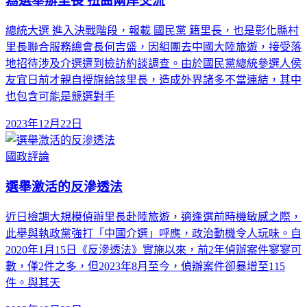
為選舉辦里長 扭曲兩岸交流
總統大選 進入決戰階段，報載 國民黨 籍里長，也是彰化縣村
里長聯合服務總會長何吉盛，因組團去中國大陸旅遊，接受落
地招待涉及介選遭到檢訪約談調查。由於國民黨總統參選人侯
友宜日前才親自授旗給該里長，造成外界諸多不當連結，其中
也包含可能是競選對手
2023年12月22日
國政評論
選舉激活的反滲透法
近日檢調大規模偵辦里長赴陸旅遊，適逢選前時機敏感之際，
此舉與執政黨強打「中國介選」呼應，政治動機令人玩味。自
2020年1月15日《反滲透法》實施以來，前2年偵辦案件寥寥可
數，僅2件之多，但2023年8月至今，偵辦案件卻暴增至115
件。與其天