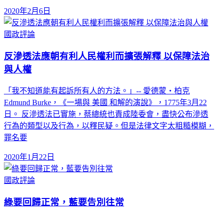
2020年2月6日
國政評論
反滲透法應朝有利人民權利而擴張解釋 以保障法治
與人權
「我不知道能有起訴所有人的方法。」-- 愛德蒙‧柏克
Edmund Burke，《一場與 美國 和解的演說》，1775年3月22
日。 反滲透法已實施，蔡總統也責成陸委會，盡快公布滲透
行為的類型以及行為，以釋民疑。但是法律文字太粗糙模糊，
罪名要
2020年1月22日
國政評論
綠要回歸正常，藍要告別往常