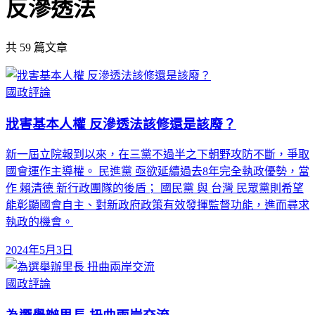
反滲透法
共
59
篇文章
國政評論
戕害基本人權 反滲透法該修還是該廢？
新一屆立院報到以來，在三黨不過半之下朝野攻防不斷，爭取
國會運作主導權。 民進黨 亟欲延續過去8年完全執政優勢，當
作 賴清德 新行政團隊的後盾； 國民黨 與 台灣 民眾黨則希望
能彰顯國會自主、對新政府政策有效發揮監督功能，進而尋求
執政的機會。
2024年5月3日
國政評論