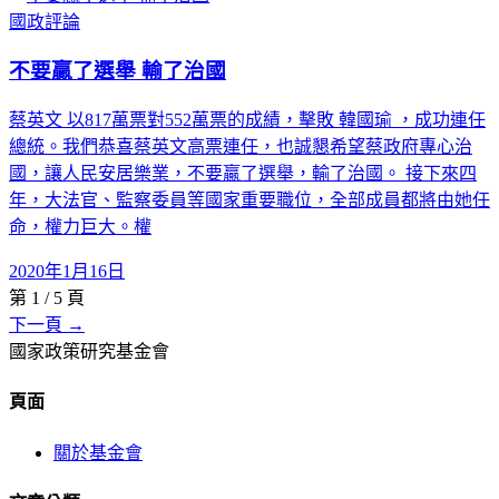
國政評論
不要贏了選舉 輸了治國
蔡英文 以817萬票對552萬票的成績，擊敗 韓國瑜 ，成功連任
總統。我們恭喜蔡英文高票連任，也誠懇希望蔡政府專心治
國，讓人民安居樂業，不要贏了選舉，輸了治國。 接下來四
年，大法官、監察委員等國家重要職位，全部成員都將由她任
命，權力巨大。權
2020年1月16日
第
1
/
5
頁
下一頁 →
國家政策研究基金會
頁面
關於基金會